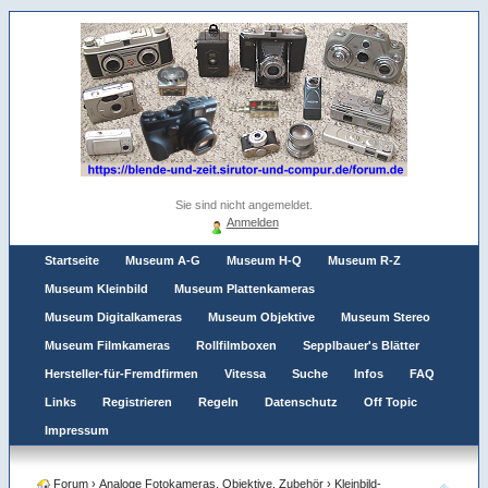
Sie sind nicht angemeldet.
Anmelden
Startseite
Museum A-G
Museum H-Q
Museum R-Z
Museum Kleinbild
Museum Plattenkameras
Museum Digitalkameras
Museum Objektive
Museum Stereo
Museum Filmkameras
Rollfilmboxen
Sepplbauer's Blätter
Hersteller-für-Fremdfirmen
Vitessa
Suche
Infos
FAQ
Links
Registrieren
Regeln
Datenschutz
Off Topic
Impressum
Forum
›
Analoge Fotokameras, Objektive, Zubehör
›
Kleinbild-