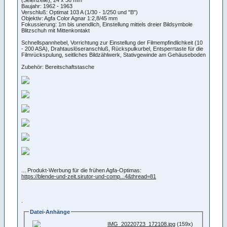
Baujahr: 1962 - 1963
Verschluß: Optimat 103 A (1/30 - 1/250 und "B")
Objektiv: Agfa Color Agnar 1:2,8/45 mm
Fokussierung: 1m bis unendlich, Einstellung mittels dreier Bildsymbole
Blitzschuh mit Mittenkontakt
Schnellspannhebel, Vorrichtung zur Einstellung der Filmempfindlichkeit (10
- 200 ASA), Drahtauslöseranschluß, Rückspulkurbel, Entsperrtaste für die
Filmrückspulung, seitliches Bildzählwerk, Stativgewinde am Gehäuseboden
Zubehör: Bereitschaftstasche
... Produkt-Werbung für die frühen Agfa-Optimas:
https://blende-und-zeit.sirutor-und-comp...4&thread=81
.
Datei-Anhänge
IMG_20220723_172108.jpg
(159x)