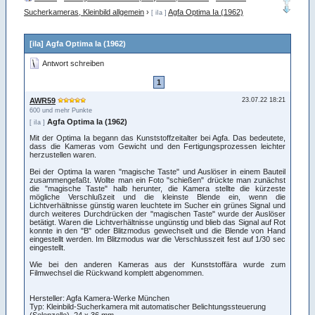
Sucherkameras, Kleinbild allgemein
›
Agfa Optima Ia (1962)
[ iIa ]
[iIa] Agfa Optima Ia (1962)
Antwort schreiben
1
AWR59
23.07.22 18:21
600 und mehr Punkte
Agfa Optima Ia (1962)
[ iIa ]
Mit der Optima Ia begann das Kunststoffzeitalter bei Agfa. Das bedeutete,
dass die Kameras vom Gewicht und den Fertigungsprozessen leichter
herzustellen waren.
Bei der Optima Ia waren "magische Taste" und Auslöser in einem Bauteil
zusammengefaßt. Wollte man ein Foto "schießen" drückte man zunächst
die "magische Taste" halb herunter, die Kamera stellte die kürzeste
mögliche Verschlußzeit und die kleinste Blende ein, wenn die
Lichtverhältnisse günstig waren leuchtete im Sucher ein grünes Signal und
durch weiteres Durchdrücken der "magischen Taste" wurde der Auslöser
betätigt. Waren die Lichtverhältnisse ungünstig und blieb das Signal auf Rot
konnte in den "B" oder Blitzmodus gewechselt und die Blende von Hand
eingestellt werden. Im Blitzmodus war die Verschlusszeit fest auf 1/30 sec
eingestellt.
Wie bei den anderen Kameras aus der Kunststoffära wurde zum
Filmwechsel die Rückwand komplett abgenommen.
Hersteller: Agfa Kamera-Werke München
Typ: Kleinbild-Sucherkamera mit automatischer Belichtungssteuerung
(Selenzelle), 24 x 36 mm