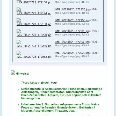
Mime-Type: image/jpeg, 417 kB
IMG_20220723_172124.jpg
(161x)
Mime-Type: image/jpeg, 465 kB
IMG_20220723_172150.jpg
(167x)
Mime-Type: image/jpeg, 525 kB
IMG_20220723_172220.jpg
(159x)
Mime-Type: image/jpeg, 490 kB
IMG_20220723_172236.jpg
(167x)
Mime-Type: image/jpeg, 496 kB
IMG_20220723_172032.jpg
(168x)
Mime-Type: image/jpeg, 496 kB
Hinweise:
These Notes in English
here
Urheberrechte 1: Keine Scans von Prospekten, Bedienungs-
Anleitungen, Prominentenfotos, Kunstobjekten oder
Buch/Zeitschriften-Artikeln, die über begründete Bildzitate
hinaus gehen.
Urheberrechte 2: Nur selbst aufgenommene Fotos. Keine
Fotos
auf
und
in
fremden Grundstücken / Gebäuden /
Museen, Ausstellungen, Theatern, usw.