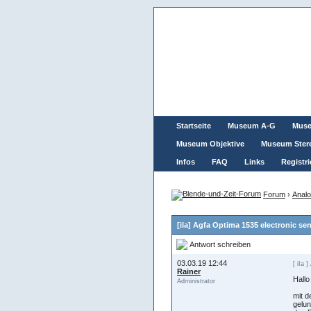
Startseite
Museum A-G
Mus
Museum Objektive
Museum Ster
Infos
FAQ
Links
Registri
Forum
›
Analo
[iIa] Agfa Optima 1535 electronic se
Antwort schreiben
03.03.19 12:44
[ iIa ]
Rainer
Hall
Administrator
mit d
gelun