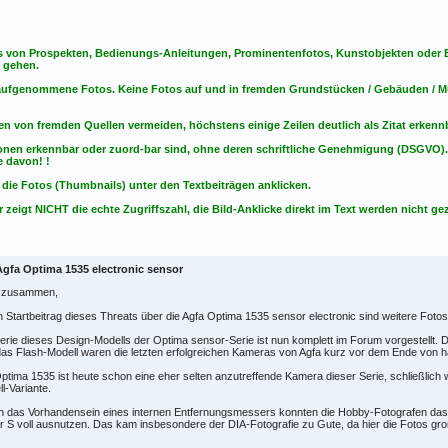
s von Prospekten, Bedienungs-Anleitungen, Prominentenfotos, Kunstobjekten oder Bu
s gehen.
t aufgenommene Fotos. Keine Fotos
auf
und
in
fremden Grundstücken / Gebäuden / Mu
en von fremden Quellen vermeiden, höchstens einige Zeilen deutlich als Zitat erken
onen erkennbar oder zuord-bar sind, ohne deren schriftliche Genehmigung (DSGVO)
 davon! !
 die Fotos (Thumbnails) unter den Textbeiträgen anklicken.
 zeigt NICHT die echte Zugriffszahl, die Bild-Anklicke direkt im Text werden nicht gez
Agfa Optima 1535 electronic sensor
o zusammen,
n Startbeitrag dieses Threats über die Agfa Optima 1535 sensor electronic sind weitere Fo
erie dieses Design-Modells der Optima sensor-Serie ist nun komplett im Forum vorgestellt. D
as Flash-Modell waren die letzten erfolgreichen Kameras von Agfa kurz vor dem Ende von 
ptima 1535 ist heute schon eine eher selten anzutreffende Kamera dieser Serie, schließlich 
l-Variante.
h das Vorhandensein eines internen Entfernungsmessers konnten die Hobby-Fotografen das
ar S voll ausnutzen. Das kam insbesondere der DIA-Fotografie zu Gute, da hier die Fotos gr