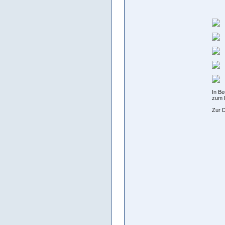
In Be
zum 
Zur D