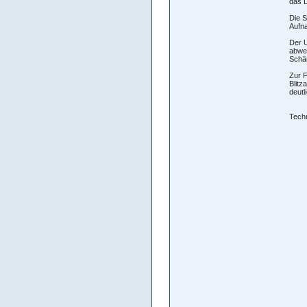
das D
Die S
Aufn
Der U
abwe
Schär
Zur F
Blitz
deutl
Tech