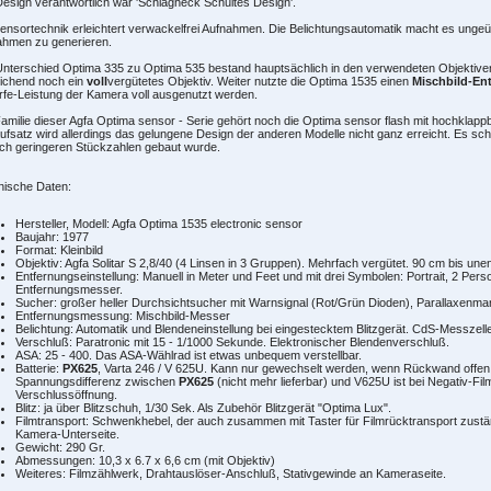
esign verantwortlich war 'Schlagheck Schultes Design'.
ensortechnik erleichtert verwackelfrei Aufnahmen. Die Belichtungsautomatik macht es unge
ahmen zu generieren.
nterschied Optima 335 zu Optima 535 bestand hauptsächlich in den verwendeten Objektive
ichend noch ein
voll
vergütetes Objektiv. Weiter nutzte die Optima 1535 einen
Mischbild-En
fe-Leistung der Kamera voll ausgenutzt werden.
amilie dieser Agfa Optima sensor - Serie gehört noch die Optima sensor flash mit hochklapp
aufsatz wird allerdings das gelungene Design der anderen Modelle nicht ganz erreicht. Es sche
ich geringeren Stückzahlen gebaut wurde.
nische Daten:
Hersteller, Modell: Agfa Optima 1535 electronic sensor
Baujahr: 1977
Format: Kleinbild
Objektiv: Agfa Solitar S 2,8/40 (4 Linsen in 3 Gruppen). Mehrfach vergütet. 90 cm bis unen
Entfernungseinstellung: Manuell in Meter und Feet und mit drei Symbolen: Portrait, 2 Per
Entfernungsmesser.
Sucher: großer heller Durchsichtsucher mit Warnsignal (Rot/Grün Dioden), Parallaxenma
Entfernungsmessung: Mischbild-Messer
Belichtung: Automatik und Blendeneinstellung bei eingestecktem Blitzgerät. CdS-Messzelle
Verschluß: Paratronic mit 15 - 1/1000 Sekunde. Elektronischer Blendenverschluß.
ASA: 25 - 400. Das ASA-Wählrad ist etwas unbequem verstellbar.
Batterie:
PX625
, Varta 246 / V 625U. Kann nur gewechselt werden, wenn Rückwand offen. 
Spannungsdifferenz zwischen
PX625
(nicht mehr lieferbar) und V625U ist bei Negativ-Film
Verschlussöffnung.
Blitz: ja über Blitzschuh, 1/30 Sek. Als Zubehör Blitzgerät "Optima Lux".
Filmtransport: Schwenkhebel, der auch zusammen mit Taster für Filmrücktransport zustä
Kamera-Unterseite.
Gewicht: 290 Gr.
Abmessungen: 10,3 x 6.7 x 6,6 cm (mit Objektiv)
Weiteres: Filmzählwerk, Drahtauslöser-Anschluß, Stativgewinde an Kameraseite.