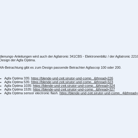
dienungs-Anleitungen wird auch der Agfatronic 341CBS - Elektronenblitz / der Agfatronic 22
Design der Agfa Optima.
IA-Betrachtung gibt es zum Design passende Betrachter Agfascop 100 oder 200.
Agfa Optima 335:
https://blende-und-zeit.sirutor-und-comp...&thread=226
Agfa Optima 535:
https://blende-und-zeit.sirutor-und-comp...&thread=323
Agfa Optima 1035:
https://blende-und-zeit.sirutor-und-comp...&thread=324
Agfa Optima 1535:
https://blende-und-zeit.sirutor-und-comp...&thread=327
Agfa Optima sensor electronic flash.
https://blende-und-zeit.sirutor-und-comp...4&thread