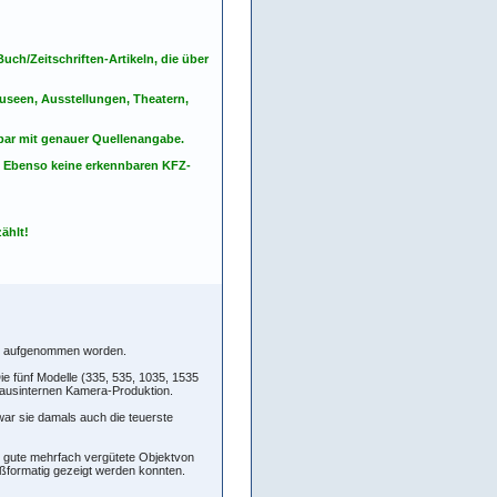
ch/Zeitschriften-Artikeln, die über
seen, Ausstellungen, Theatern,
nbar mit genauer Quellenangabe.
. Ebenso keine erkennbaren KFZ-
ählt!
tos aufgenommen worden.
ie fünf Modelle (335, 535, 1035, 1535
hausinternen Kamera-Produktion.
war sie damals auch die teuerste
 gute mehrfach vergütete Objektvon
oßformatig gezeigt werden konnten.