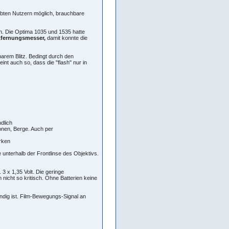
übten Nutzern möglich, brauchbare
n. Die Optima 1035 und 1535 hatte
tfernungsmesser,
damit konnte die
barem Blitz. Bedingt durch den
int auch so, dass die "flash" nur in
dlich
sonen, Berge. Auch per
rken
 unterhalb der Frontlinse des Objektivs.
3 x 1,35 Volt. Die geringe
 nicht so kritisch. Ohne Batterien keine
ndig ist. Film-Bewegungs-Signal an