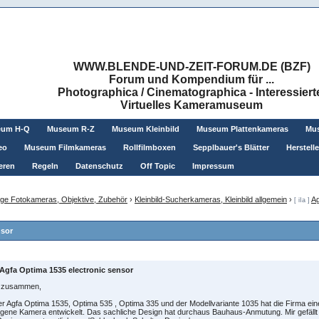
WWW.BLENDE-UND-ZEIT-FORUM.DE (BZF)
Forum und Kompendium für ...
Photographica / Cinematographica - Interessiert
Virtuelles Kameramuseum
eum H-Q
Museum R-Z
Museum Kleinbild
Museum Plattenkameras
Mus
eo
Museum Filmkameras
Rollfilmboxen
Sepplbauer's Blätter
Herstell
eren
Regeln
Datenschutz
Off Topic
Impressum
ge Fotokameras, Objektive, Zubehör
›
Kleinbild-Sucherkameras, Kleinbild allgemein
›
Ag
[ iIa ]
nsor
Agfa Optima 1535 electronic sensor
o zusammen,
er Agfa Optima 1535, Optima 535 , Optima 335 und der Modellvariante 1035 hat die Firma ein
gene Kamera entwickelt. Das sachliche Design hat durchaus Bauhaus-Anmutung. Mir gefällt