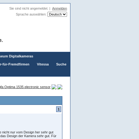
Sie sind nicht angemeldet. |
Anmelden
Sprache auswählen:
e.
eum Digitalkameras
er-für-Fremdfirmen
Vitessa
Suche
fa Optima 1535 electronic sensor
1
e nicht nur vom Design her sehr gut
 das Design der Kamera sehr gut. Für