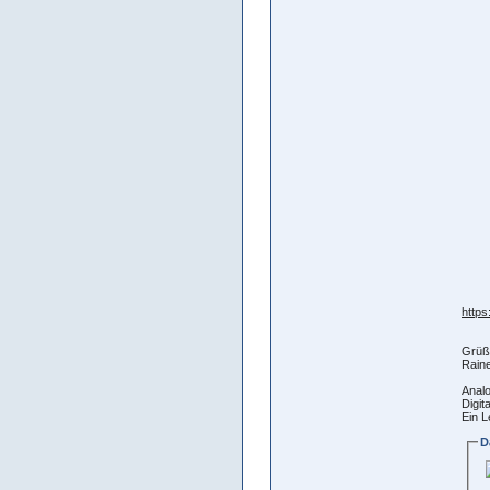
http
Grüß
Raine
Analo
Digit
Ein L
D