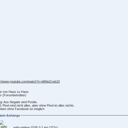
s://www.youtube.com/watch?v=d66iqZvob10
e von Haus zu Haus
r (Forumbetreiber)
g: Aus Negativ wird Positiv.
al: Pixel sind nicht alles, aber ohne Pixel ist alles nichts.
eben ohne Facebook ist möglich.
atei-Anhänge
agfa-optima-1535-2-1.jpg
(327x)