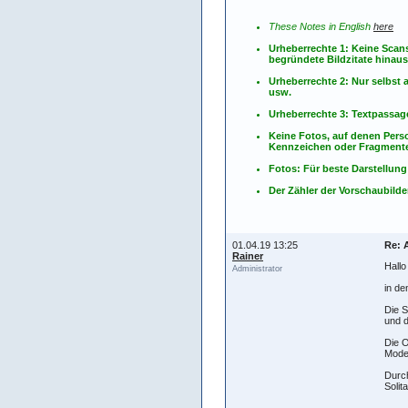
These Notes in English
here
Urheberrechte 1: Keine Scan
begründete Bildzitate hinau
Urheberrechte 2: Nur selbs
usw.
Urheberrechte 3: Textpassag
Keine Fotos, auf denen Pers
Kennzeichen oder Fragmente
Fotos: Für beste Darstellung
Der Zähler der Vorschaubilder
01.04.19 13:25
Re: 
Rainer
Hall
Administrator
in de
Die S
und d
Die O
Model
Durc
Solit