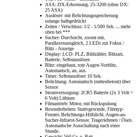
ASA: DX-Erkennung. 25-3200 (ohne DX:
25 ASA)
Auslöser: mit Belichtungsspeicherung
solange halbgedrückt
Zeiten / Verschluss: 1/2 - 1/500 Sek. ... mehr
oben bei ***
Sucher: Durchsicht, zoomt mit,
Parallaxenausgleich, 2 LEDs zur Fokus /
Blitz - Anzeige
Display: LCD: PLZ, Bildzähler, Blitzart,
Batterie, Selbstauslöser.
Blitz: eingebaut, rote Augen-Vorblitz,
Automatisch, an, aus.
Timer: Selbstauslöser 10 Sek.
Belichtung: Automatisch (mittenbetont) über
Sensor
Stromversorgung: 2CR5 Batterie (2x 3 Volt =
6 Volt) Lithium
Filmantrieb: Motor, mit Rückspulung
Besonderheiten: Stativgewinde, Filmtyp-
Fenster, Belichtungs-Hilfslicht. Augen-an-
Sucher-Infrarot-Sensor. Trageriehmen / Ösen.
Automatische Ausschaltung nach einer
Stunde.
Gewicht: 560 Gr. o. Batt.