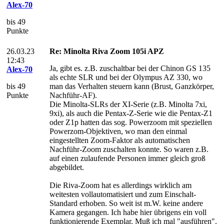
Alex-70
bis 49
Punkte
26.03.23
Re: Minolta Riva Zoom 105i APZ
12:43
Ja, gibt es. z.B. zuschaltbar bei der Chinon GS 135
Alex-70
als echte SLR und bei der Olympus AZ 330, wo
bis 49
man das Verhalten steuern kann (Brust, Ganzkörper,
Punkte
Nachführ-AF).
Die Minolta-SLRs der XI-Serie (z.B. Minolta 7xi,
9xi), als auch die Pentax-Z-Serie wie die Pentax-Z1
oder Z1p hatten das sog. Powerzoom mit speziellen
Powerzom-Objektiven, wo man den einmal
eingestellten Zoom-Faktor als automatischen
Nachführ-Zoom zuschalten konnte. So waren z.B.
auf einen zulaufende Personen immer gleich groß
abgebildet.
Die Riva-Zoom hat es allerdings wirklich am
weitesten vollautomatisiert und zum Einschalt-
Standard erhoben. So weit ist m.W. keine andere
Kamera gegangen. Ich habe hier übrigens ein voll
funktionierende Exemplar. Muß ich mal "ausführen".