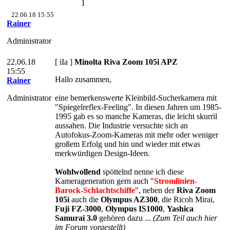
1
22.06.18 15:55
Rainer
Administrator
22.06.18
[ iIa ]
Minolta Riva Zoom 105i APZ
15:55
Hallo zusammen,
Rainer
Administrator
eine bemerkenswerte Kleinbild-Sucherkamera mit
"Spiegelreflex-Feeling". In diesen Jahren um 1985-
1995 gab es so manche Kameras, die leicht skurril
aussahen. Die Industrie versuchte sich an
Autofokus-Zoom-Kameras mit mehr oder weniger
großem Erfolg und hin und wieder mit etwas
merkwürdigen Design-Ideen.
Wohlwollend
spöttelnd nenne ich diese
Kamerageneration gern auch "
Stromlinien-
Barock-Schlachtschiffe
", neben der
Riva Zoom
105i
auch die
Olympus AZ300
, die Ricoh Mirai,
Fuji FZ-3000
,
Olympus IS1000
,
Yashica
Samurai 3.0
gehören dazu ...
(Zum Teil auch hier
im Forum vorgestellt)