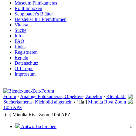
Museum Filmkameras
Rollfilmboxen
Sepplbauer's Blätter
Hersteller-für-Fremdfirmen
Vitessa
Suche
Infos
FAQ
Links
Registrieren
Regeln
Datenschutz
Off Topic
Impressum
Forum
›
Analoge Fotokameras, Objektive, Zubehör
›
Kleinbild-
Sucherkameras, Kleinbild allgemein
›
[ iIa ]
Minolta Riva Zoom
105i APZ
[iIa] Minolta Riva Zoom 105i APZ
1
Antwort schreiben