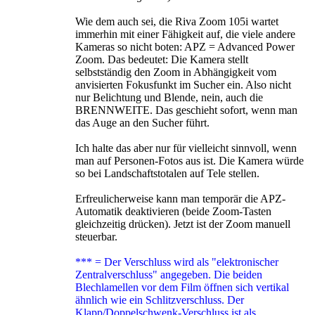
Wie dem auch sei, die Riva Zoom 105i wartet
immerhin mit einer Fähigkeit auf, die viele andere
Kameras so nicht boten: APZ = Advanced Power
Zoom. Das bedeutet: Die Kamera stellt
selbstständig den Zoom in Abhängigkeit vom
anvisierten Fokusfunkt im Sucher ein. Also nicht
nur Belichtung und Blende, nein, auch die
BRENNWEITE. Das geschieht sofort, wenn man
das Auge an den Sucher führt.
Ich halte das aber nur für vielleicht sinnvoll, wenn
man auf Personen-Fotos aus ist. Die Kamera würde
so bei Landschaftstotalen auf Tele stellen.
Erfreulicherweise kann man temporär die APZ-
Automatik deaktivieren (beide Zoom-Tasten
gleichzeitig drücken). Jetzt ist der Zoom manuell
steuerbar.
*** = Der Verschluss wird als "elektronischer
Zentralverschluss" angegeben. Die beiden
Blechlamellen vor dem Film öffnen sich vertikal
ähnlich wie ein Schlitzverschluss. Der
Klapp/Doppelschwenk-Verschluss ist als