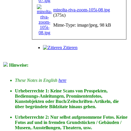
minolta-riva-zoom-105i-08.jpg
(375x)
Mime-Type: image/jpeg, 98 kB
Zitieren
Hinweise:
These Notes in English
here
Urheberrechte 1: Keine Scans von Prospekten,
Bedienungs-Anleitungen, Prominentenfotos,
Kunstobjekten oder Buch/Zeitschriften-Artikeln, die
über begründete Bildzitate hinaus gehen.
Urheberrechte 2: Nur selbst aufgenommene Fotos. Keine
Fotos
auf
und
in
fremden Grundstücken / Gebäuden /
Museen, Ausstellungen, Theatern, usw.