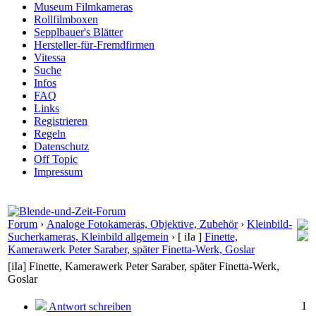
Museum Filmkameras
Rollfilmboxen
Sepplbauer's Blätter
Hersteller-für-Fremdfirmen
Vitessa
Suche
Infos
FAQ
Links
Registrieren
Regeln
Datenschutz
Off Topic
Impressum
Forum
›
Analoge Fotokameras, Objektive, Zubehör
›
Kleinbild-
Sucherkameras, Kleinbild allgemein
›
[ iIa ]
Finette,
Kamerawerk Peter Saraber, später Finetta-Werk, Goslar
[iIa] Finette, Kamerawerk Peter Saraber, später Finetta-Werk,
Goslar
1
Antwort schreiben