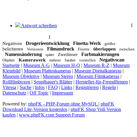
1
Antwort schreiben
1
Drogerieentwicklung
Finetta-Werk
Negativen
größer
Filmandruck
belichteten
überlappen
Versionen
Finette
zwischen
Namensänderung
Farbmakierungen
Zweilinser
später
Negativscan
Kamerawerk
vorstellen
Objektiv
mehrere
Saraber
Startseite
|
Museum A-G
|
Museum H-Q
|
Museum R-Z
|
Museum
Kleinbild
|
Museum Plattenkameras
|
Museum Digitalkameras
|
Museum Objektive
|
Museum Stereo
|
Museum Filmkameras
|
Rollfilmboxen
|
Sepplbauer's Blätter
|
Hersteller-für-Fremdfirmen
|
Vitessa
|
Suche
|
Infos
|
FAQ
|
Links
|
Registrieren
|
Regeln
|
Datenschutz
|
Off Topic
|
Impressum
Powered by:
phpFK - PHP-Forum ohne MySQL
|
phpFK
Download Lite-Version kostenlos
|
phpFK Shop Voll-Version
kaufen
|
www.phpFK.com Support Forum