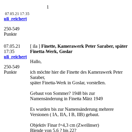
1
07.05.21 17:35
uli_reichert
250-549
Punkte
07.05.21
[ iIa ]
Finette, Kamerawerk Peter Saraber, später
17:35
Finetta-Werk, Goslar
uli_reichert
Hallo,
250-549
Punkte
ich möchte hier die Finette des Kamerawerk Peter
Saraber,
später Finetta-Werk in Goslar, vorstellen.
Gebaut von Sommer? 1948 bis zur
Namensänderung in Finetta März 1949
Es wurden bis zur Namensänderung mehrere
Versionen ( IA, IIA, I B, IIB) gebaut.
Objektiv Finar f=4,3 cm (Zweilinser)
Blende von 5,6 ? bis 22?