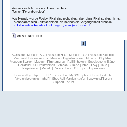
Vermerkende Grüße von Haus zu Haus
Rainer (Forumbetreiber)
Aus Negativ wurde Positiv. Pixel sind nicht alles, aber ohne Pixel ist alles nichts.
Fotoapparate sind Zeitmaschinen, sie können die Vergangenheit erhalten.
Ein Leben ohne Facebook ist möglich, aber (und) sinnvoll.
Antwort schreiben
1
Startseite
|
Museum A-G
|
Museum H-Q
|
Museum R-Z
|
Museum Kleinbild
|
Museum Plattenkameras
|
Museum Digitalkameras
|
Museum Objektive
|
Museum Stereo
|
Museum Filmkameras
|
Rollfilmboxen
|
Sepplbauer's Blätter
|
Hersteller-für-Fremdfirmen
|
Vitessa
|
Suche
|
Infos
|
FAQ
|
Links
|
Registrieren
|
Regeln
|
Datenschutz
|
Off Topic
|
Impressum
Powered by:
phpFK - PHP-Forum ohne MySQL
|
phpFK Download Lite-
Version kostenlos
|
phpFK Shop Voll-Version kaufen
|
www.phpFK.com
Support Forum