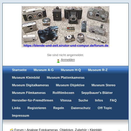
Sie sind nicht angemeldet.
Anmelden
Startseite
Museum A-G
Museum H-Q
Museum R-Z
Museum Kleinbild
Museum Plattenkameras
Museum Digitalkameras
Museum Objektive
Museum Stereo
Museum Filmkameras
Rollfilmboxen
Sepplbauer's Blätter
Hersteller-für-Fremdfirmen
Vitessa
Suche
Infos
FAQ
Links
Registrieren
Regeln
Datenschutz
Off Topic
Impressum
Forum
›
Analoge Fotokameras, Objektive, Zubehör
›
Kleinbild-