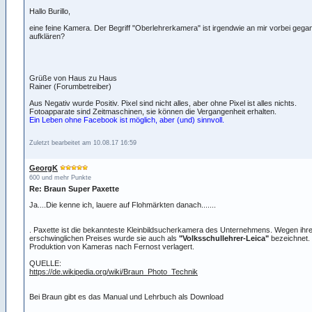
Hallo Burillo,
eine feine Kamera. Der Begriff "Oberlehrerkamera" ist irgendwie an mir vorbei geg
aufklären?
Grüße von Haus zu Haus
Rainer (Forumbetreiber)
Aus Negativ wurde Positiv. Pixel sind nicht alles, aber ohne Pixel ist alles nichts.
Fotoapparate sind Zeitmaschinen, sie können die Vergangenheit erhalten.
Ein Leben ohne Facebook ist möglich, aber (und) sinnvoll.
Zuletzt bearbeitet am 10.08.17 16:59
GeorgK
600 und mehr Punkte
Re: Braun Super Paxette
Ja....Die kenne ich, lauere auf Flohmärkten danach.......
. Paxette ist die bekannteste Kleinbildsucherkamera des Unternehmens. Wegen ihr
erschwinglichen Preises wurde sie auch als
"Volksschullehrer-Leica"
bezeichnet.
Produktion von Kameras nach Fernost verlagert.
QUELLE:
https://de.wikipedia.org/wiki/Braun_Photo_Technik
Bei Braun gibt es das Manual und Lehrbuch als Download