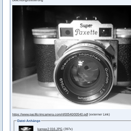
https://www.pacificrimcamera.com/rl/00540/00540.pdf
(externer Link)
Datei-Anhänge
karpax2 016.JPG
(397x)