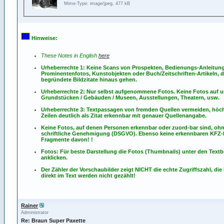
Mime-Type: image/jpeg, 477 kB
Hinweise:
These Notes in English
here
Urheberrechte 1: Keine Scans von Prospekten, Bedienungs-Anleitun
Prominentenfotos, Kunstobjekten oder Buch/Zeitschriften-Artikeln, d
begründete Bildzitate hinaus gehen.
Urheberrechte 2: Nur selbst aufgenommene Fotos. Keine Fotos
auf
u
Grundstücken / Gebäuden / Museen, Ausstellungen, Theatern, usw.
Urheberrechte 3: Textpassagen von fremden Quellen vermeiden, höch
Zeilen deutlich als Zitat erkennbar mit genauer Quellenangabe.
Keine Fotos, auf denen Personen erkennbar oder zuord-bar sind, oh
schriftliche Genehmigung (DSGVO). Ebenso keine erkennbaren KFZ
Fragmente davon! !
Fotos: Für beste Darstellung die Fotos (Thumbnails) unter den Textb
anklicken.
Der Zähler der Vorschaubilder zeigt NICHT die echte Zugriffszahl, die
direkt im Text werden nicht gezählt!
Rainer
Administrator
Re: Braun Super Paxette