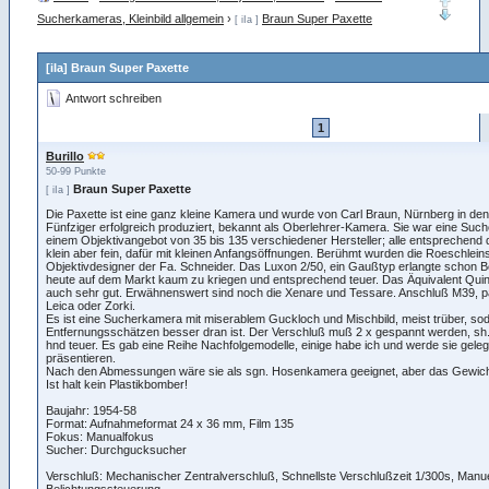
Sucherkameras, Kleinbild allgemein
›
Braun Super Paxette
[ iIa ]
[iIa] Braun Super Paxette
Antwort schreiben
1
Burillo
50-99 Punkte
Braun Super Paxette
[ iIa ]
Die Paxette ist eine ganz kleine Kamera und wurde von Carl Braun, Nürnberg in de
Fünfziger erfolgreich produziert, bekannt als Oberlehrer-Kamera. Sie war eine Suc
einem Objektivangebot von 35 bis 135 verschiedener Hersteller; alle entsprechend
klein aber fein, dafür mit kleinen Anfangsöffnungen. Berühmt wurden die Roeschleins
Objektivdesigner der Fa. Schneider. Das Luxon 2/50, ein Gaußtyp erlangte schon Be
heute auf dem Markt kaum zu kriegen und entsprechend teuer. Das Äquivalent Quino
auch sehr gut. Erwähnenswert sind noch die Xenare und Tessare. Anschluß M39, pa
Leica oder Zorki.
Es ist eine Sucherkamera mit miserablem Guckloch und Mischbild, meist trüber, so
Entfernungsschätzen besser dran ist. Der Verschluß muß 2 x gespannt werden, sh.
hnd teuer. Es gab eine Reihe Nachfolgemodelle, einige habe ich und werde sie geleg
präsentieren.
Nach den Abmessungen wäre sie als sgn. Hosenkamera geeignet, aber das Gewich
Ist halt kein Plastikbomber!
Baujahr: 1954-58
Format: Aufnahmeformat 24 x 36 mm, Film 135
Fokus: Manualfokus
Sucher: Durchgucksucher
Verschluß: Mechanischer Zentralverschluß, Schnellste Verschlußzeit 1/300s, Manue
Belichtungssteuerung