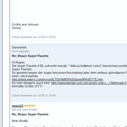
Grüße aus Hessen
Georg
Zuletzt bearbeitet am 10.08.17 18:33
Sammelott
nicht registriert
Re: Braun Super Paxette
Hi Rainer,
Die Super Paxette II BL soll wohl mal als " Volksschullehrer Leica" bezeichnet worden
Super Paxette.
So genannt wegen der sogar besseren Ausstattung aber dem weitaus günstigeren 
einer Leica-damals.
http://www.gigers.com/ernst/ALTEKAMERAS/SammlPAXETTE.htm
Du hast übrigens auch eine :
http://www.blende-und-zeit.sirutor-und-c...=3&thread=3
lehrhafte Grüße-OTTI
Zuletzt bearbeitet am 10.08.17 18:44
gewa13
600 und mehr Punkte
Re: Braun Super Paxette
Moin Burilla,