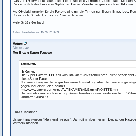
Das von Dir erwähnte Roeschlein Luxon soll eine ziemliche "Gurke" sein. Mit dem St
Du vermutlich das bessere Objektiv an Deiner Paxette hängen - auch ein 6-Linser.
Als Objektivhersteller für die Paxette sind mir die Firmen nur Braun, Enna, Isco, Ro
Kreuznach, Steinheil, Zeiss und Staeble bekannt.
Viele Grüße Gerhard
Zuletzt bearbeitet am 10.08.17 19:29
Rainer
Administrator
Re: Braun Super Paxette
Sammelott:
Hi Rainer,
Die Super Paxette II BL soll wohl mal als " Volksschullehrer Leica" bezeichnet 
diese Super Paxette.
So genannt wegen der sogar besseren Ausstattung aber dem weitaus günstige
gegenüber einer Leica-damals.
http://www.gigers.com/ernst/ALTEKAMERAS/SammlPAXETTE.htm
Du hast übrigens auch eine :
http://www.blende-und-zeit.sirutor-und-c...=3&thr
lehrhafte Grüße-OTTI
Hallo zusammen,
da sieht man wieder "Man lernt nie aus". Da muß ich bei meinem Beitrag der Paxette 
Vermerk machen...