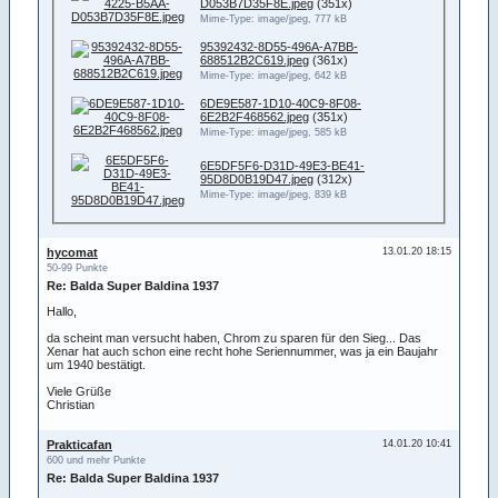
D053B7D35F8E.jpeg
(351x)
Mime-Type: image/jpeg, 777 kB
95392432-8D55-496A-A7BB-
688512B2C619.jpeg
(361x)
Mime-Type: image/jpeg, 642 kB
6DE9E587-1D10-40C9-8F08-
6E2B2F468562.jpeg
(351x)
Mime-Type: image/jpeg, 585 kB
6E5DF5F6-D31D-49E3-BE41-
95D8D0B19D47.jpeg
(312x)
Mime-Type: image/jpeg, 839 kB
hycomat
13.01.20 18:15
50-99 Punkte
Re: Balda Super Baldina 1937
Hallo,
da scheint man versucht haben, Chrom zu sparen für den Sieg... Das
Xenar hat auch schon eine recht hohe Seriennummer, was ja ein Baujahr
um 1940 bestätigt.
Viele Grüße
Christian
Prakticafan
14.01.20 10:41
600 und mehr Punkte
Re: Balda Super Baldina 1937