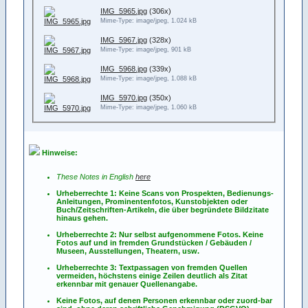
IMG_5965.jpg
(306x)
Mime-Type: image/jpeg, 1.024 kB
IMG_5967.jpg
(328x)
Mime-Type: image/jpeg, 901 kB
IMG_5968.jpg
(339x)
Mime-Type: image/jpeg, 1.088 kB
IMG_5970.jpg
(350x)
Mime-Type: image/jpeg, 1.060 kB
Hinweise:
These Notes in English
here
Urheberrechte 1: Keine Scans von Prospekten, Bedienungs-
Anleitungen, Prominentenfotos, Kunstobjekten oder
Buch/Zeitschriften-Artikeln, die über begründete Bildzitate
hinaus gehen.
Urheberrechte 2: Nur selbst aufgenommene Fotos. Keine
Fotos
auf
und
in
fremden Grundstücken / Gebäuden /
Museen, Ausstellungen, Theatern, usw.
Urheberrechte 3: Textpassagen von fremden Quellen
vermeiden, höchstens einige Zeilen deutlich als Zitat
erkennbar mit genauer Quellenangabe.
Keine Fotos, auf denen Personen erkennbar oder zuord-bar