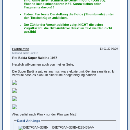
sind, ohne deren schriftliche Genehmigung (DSGVO).
Ebenso keine erkennbaren KFZ-Kennzeichen oder
Fragmente davon! !
Fotos: Für beste Darstellung die Fotos (Thumbnails) unter
den Textbeiträgen anklicken.
Der Zähler der Vorschaubilder zeigt NICHT die echte
Zugriffszahl, die Bild-Anklicke direkt im Text werden nicht
gezählt!
Prakticafan
13.01.20 09:29
600 und mehr Punkte
Re: Balda Super Baldina 1937
Herzlich willkommen auch von meiner Seite.
Die Super Baldina gab es auch schwarz eloxiert mit Gehäuseauslöser. Ich
vermute dass es sich um eine frühe Kriegsfertigung handelt.
Alles verlief nach Plan - nur der Plan war Mist!
Datei-Anhänge
E6E7F3A4-6E9B-4225-B5AA-