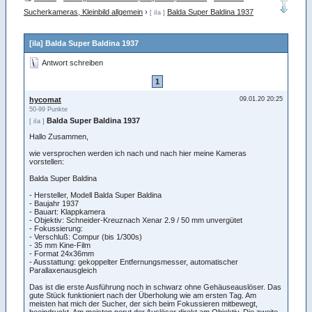
Sucherkameras, Kleinbild allgemein
›
Balda Super Baldina 1937
[ iIa ]
[iIa] Balda Super Baldina 1937
Antwort schreiben
1
hycomat
09.01.20 20:25
50-99 Punkte
Balda Super Baldina 1937
[ iIa ]
Hallo Zusammen,
wie versprochen werden ich nach und nach hier meine Kameras
vorstellen:
Balda Super Baldina
- Hersteller, Modell Balda Super Baldina
- Baujahr 1937
- Bauart: Klappkamera
- Objektiv: Schneider-Kreuznach Xenar 2.9 / 50 mm unvergütet
- Fokussierung:
- Verschluß: Compur (bis 1/300s)
- 35 mm Kine-Film
- Format 24x36mm
- Ausstattung: gekoppelter Entfernungsmesser, automatischer
Parallaxenausgleich
Das ist die erste Ausführung noch in schwarz ohne Gehäuseauslöser. Das
gute Stück funktioniert nach der Überholung wie am ersten Tag. Am
meisten hat mich der Sucher, der sich beim Fokussieren mitbewegt,
beeindruckt. Am meisten nervt der Auslöser direkt am Objektiv. Die zweite