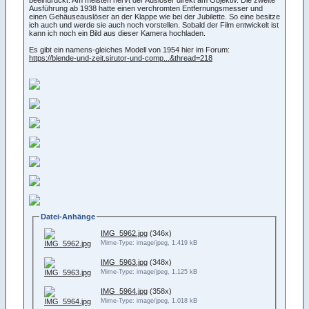
Ausführung ab 1938 hatte einen verchromten Entfernungsmesser und
einen Gehäuseauslöser an der Klappe wie bei der Jubilette. So eine besitze
ich auch und werde sie auch noch vorstellen. Sobald der Film entwickelt ist
kann ich noch ein Bild aus dieser Kamera hochladen.
Es gibt ein namens-gleiches Modell von 1954 hier im Forum:
https://blende-und-zeit.sirutor-und-comp...&thread=218
Datei-Anhänge
IMG_5962.jpg
(346x)
Mime-Type: image/jpeg, 1.419 kB
IMG_5963.jpg
(348x)
Mime-Type: image/jpeg, 1.125 kB
IMG_5964.jpg
(358x)
Mime-Type: image/jpeg, 1.018 kB