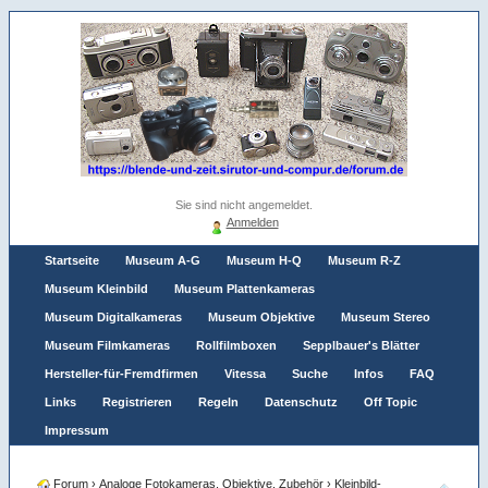
Sie sind nicht angemeldet.
Anmelden
Startseite
Museum A-G
Museum H-Q
Museum R-Z
Museum Kleinbild
Museum Plattenkameras
Museum Digitalkameras
Museum Objektive
Museum Stereo
Museum Filmkameras
Rollfilmboxen
Sepplbauer's Blätter
Hersteller-für-Fremdfirmen
Vitessa
Suche
Infos
FAQ
Links
Registrieren
Regeln
Datenschutz
Off Topic
Impressum
Forum
›
Analoge Fotokameras, Objektive, Zubehör
›
Kleinbild-