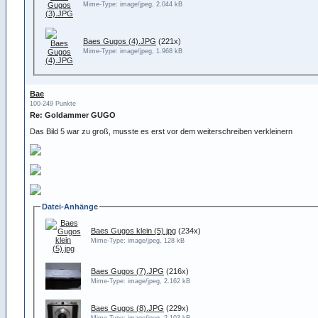
Mime-Type: image/jpeg, 2.044 kB
Baes Gugos (4).JPG
(221x)
Mime-Type: image/jpeg, 1.968 kB
Bae
100-249 Punkte
Re: Goldammer GUGO
Das Bild 5 war zu groß, musste es erst vor dem weiterschreiben verkleinern
Datei-Anhänge
Baes Gugos klein (5).jpg
(234x)
Mime-Type: image/jpeg, 128 kB
Baes Gugos (7).JPG
(216x)
Mime-Type: image/jpeg, 2.162 kB
Baes Gugos (8).JPG
(229x)