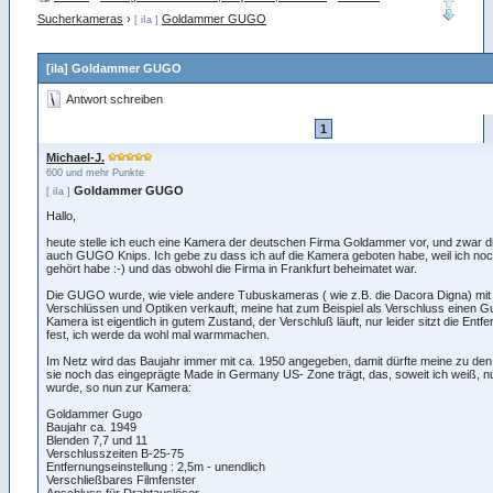
Sucherkameras
›
Goldammer GUGO
[ iIa ]
[iIa] Goldammer GUGO
Antwort schreiben
1
Michael-J.
600 und mehr Punkte
Goldammer GUGO
[ iIa ]
Hallo,
heute stelle ich euch eine Kamera der deutschen Firma Goldammer vor, und zwar
auch GUGO Knips. Ich gebe zu dass ich auf die Kamera geboten habe, weil ich noc
gehört habe :-) und das obwohl die Firma in Frankfurt beheimatet war.
Die GUGO wurde, wie viele andere Tubuskameras ( wie z.B. die Dacora Digna) mi
Verschlüssen und Optiken verkauft, meine hat zum Beispiel als Verschluss einen G
Kamera ist eigentlich in gutem Zustand, der Verschluß läuft, nur leider sitzt die Entf
fest, ich werde da wohl mal warmmachen.
Im Netz wird das Baujahr immer mit ca. 1950 angegeben, damit dürfte meine zu den
sie noch das eingeprägte Made in Germany US- Zone trägt, das, soweit ich weiß, nu
wurde, so nun zur Kamera:
Goldammer Gugo
Baujahr ca. 1949
Blenden 7,7 und 11
Verschlusszeiten B-25-75
Entfernungseinstellung : 2,5m - unendlich
Verschließbares Filmfenster
Anschluss für Drahtauslöser