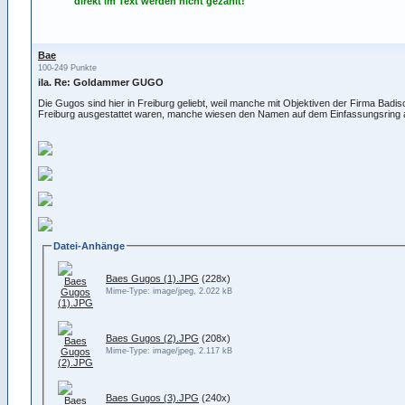
direkt im Text werden nicht gezählt!
Bae
100-249 Punkte
iIa. Re: Goldammer GUGO
Die Gugos sind hier in Freiburg geliebt, weil manche mit Objektiven der Firma Badi
Freiburg ausgestattet waren, manche wiesen den Namen auf dem Einfassungsring 
Datei-Anhänge
Baes Gugos (1).JPG
(228x)
Mime-Type: image/jpeg, 2.022 kB
Baes Gugos (2).JPG
(208x)
Mime-Type: image/jpeg, 2.117 kB
Baes Gugos (3).JPG
(240x)