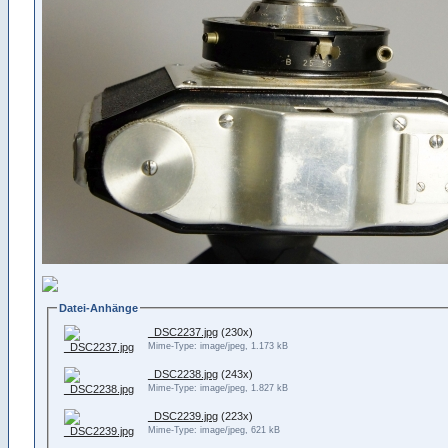
Datei-Anhänge
_DSC2237.jpg
(230x)
Mime-Type: image/jpeg, 1.173 kB
_DSC2238.jpg
(243x)
Mime-Type: image/jpeg, 1.827 kB
_DSC2239.jpg
(223x)
Mime-Type: image/jpeg, 621 kB