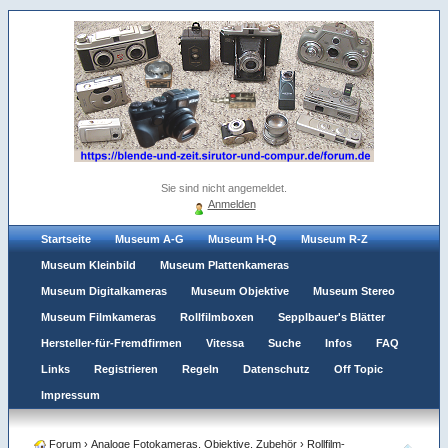
Sie sind nicht angemeldet.
Anmelden
Startseite
Museum A-G
Museum H-Q
Museum R-Z
Museum Kleinbild
Museum Plattenkameras
Museum Digitalkameras
Museum Objektive
Museum Stereo
Museum Filmkameras
Rollfilmboxen
Sepplbauer's Blätter
Hersteller-für-Fremdfirmen
Vitessa
Suche
Infos
FAQ
Links
Registrieren
Regeln
Datenschutz
Off Topic
Impressum
Forum
›
Analoge Fotokameras, Objektive, Zubehör
›
Rollfilm-