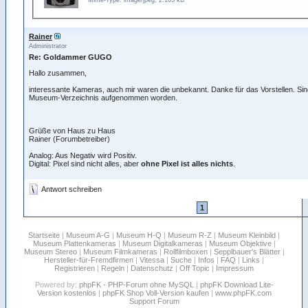
Mime-Type: image/jpeg, 2.103 kB
Rainer
Administrator
Re: Goldammer GUGO
Hallo zusammen,
interessante Kameras, auch mir waren die unbekannt. Danke für das Vorstellen. Sin
Museum-Verzeichnis aufgenommen worden.
Grüße von Haus zu Haus
Rainer (Forumbetreiber)
Analog: Aus Negativ wird Positiv.
Digital: Pixel sind nicht alles, aber
ohne Pixel ist alles nichts
.
Antwort schreiben
1
Startseite
|
Museum A-G
|
Museum H-Q
|
Museum R-Z
|
Museum Kleinbild
|
Museum Plattenkameras
|
Museum Digitalkameras
|
Museum Objektive
|
Museum Stereo
|
Museum Filmkameras
|
Rollfilmboxen
|
Sepplbauer's Blätter
|
Hersteller-für-Fremdfirmen
|
Vitessa
|
Suche
|
Infos
|
FAQ
|
Links
|
Registrieren
|
Regeln
|
Datenschutz
|
Off Topic
|
Impressum
Powered by:
phpFK - PHP-Forum ohne MySQL
|
phpFK Download Lite-
Version kostenlos
|
phpFK Shop Voll-Version kaufen
|
www.phpFK.com
Support Forum