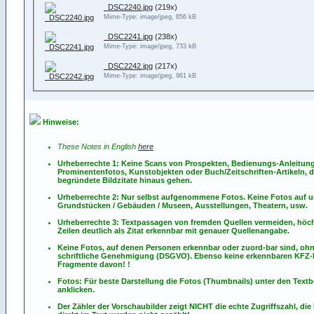
_DSC2240.jpg
(219x)
Mime-Type: image/jpeg, 656 kB
_DSC2241.jpg
(238x)
Mime-Type: image/jpeg, 733 kB
_DSC2242.jpg
(217x)
Mime-Type: image/jpeg, 961 kB
Hinweise:
These Notes in English
here
Urheberrechte 1: Keine Scans von Prospekten, Bedienungs-Anleitun
Prominentenfotos, Kunstobjekten oder Buch/Zeitschriften-Artikeln, d
begründete Bildzitate hinaus gehen.
Urheberrechte 2: Nur selbst aufgenommene Fotos. Keine Fotos
auf
u
Grundstücken / Gebäuden / Museen, Ausstellungen, Theatern, usw.
Urheberrechte 3: Textpassagen von fremden Quellen vermeiden, höch
Zeilen deutlich als Zitat erkennbar mit genauer Quellenangabe.
Keine Fotos, auf denen Personen erkennbar oder zuord-bar sind, oh
schriftliche Genehmigung (DSGVO). Ebenso keine erkennbaren KFZ
Fragmente davon! !
Fotos: Für beste Darstellung die Fotos (Thumbnails) unter den Textb
anklicken.
Der Zähler der Vorschaubilder zeigt NICHT die echte Zugriffszahl, die