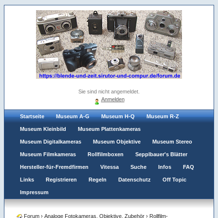
Sie sind nicht angemeldet.
Anmelden
Startseite
Museum A-G
Museum H-Q
Museum R-Z
Museum Kleinbild
Museum Plattenkameras
Museum Digitalkameras
Museum Objektive
Museum Stereo
Museum Filmkameras
Rollfilmboxen
Sepplbauer's Blätter
Hersteller-für-Fremdfirmen
Vitessa
Suche
Infos
FAQ
Links
Registrieren
Regeln
Datenschutz
Off Topic
Impressum
Forum
›
Analoge Fotokameras, Objektive, Zubehör
›
Rollfilm-