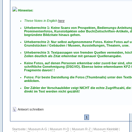
Hinweise:
These Notes in English
here
Urheberrechte 1: Keine Scans von Prospekten, Bedienungs-Anleitun
Prominentenfotos, Kunstobjekten oder Buch/Zeitschriften-Artikeln, d
begründete Bildzitate hinaus gehen.
Urheberrechte 2: Nur selbst aufgenommene Fotos. Keine Fotos
auf
u
Grundstücken / Gebäuden / Museen, Ausstellungen, Theatern, usw.
Urheberrechte 3: Textpassagen von fremden Quellen vermeiden, höch
Zeilen deutlich als Zitat erkennbar mit genauer Quellenangabe.
Keine Fotos, auf denen Personen erkennbar oder zuord-bar sind, oh
schriftliche Genehmigung (DSGVO). Ebenso keine erkennbaren KFZ
Fragmente davon! !
Fotos: Für beste Darstellung die Fotos (Thumbnails) unter den Textb
anklicken.
Der Zähler der Vorschaubilder zeigt NICHT die echte Zugriffszahl, die
direkt im Text werden nicht gezählt!
Antwort schreiben
1
Startseite
|
Museum A-G
|
Museum H-Q
|
Museum R-Z
|
Museum Kleinbild
|