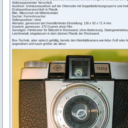
Selbstspannender Verschluß.
Auslöser: Gehäuseauslöser auf der Oberseite mit Doppelbelichtungssperre und Indi
Drahtauslöseranschluß in Plastik.
Blitz: Blitzschuh mit Mittenkontakt
Sucher: Fernrohrsucher
Selbstauslöser: ohne
Abmaße, gemessen bei Unendlichkeits-Einstellung: 130 x 92 x 71.4 mm
Gewicht, gemessen: 270 Gramm ohne Film
Sonstiges: Filmfenster für Bildzahl in Rückwand, ohne Abdeckung. Stativgewindeb
Leichtmetall, eingelassen in dem dünnen Plastik der Rückwand.
Box-Technik, aber optisch gefällig, bereits den Kleinbildkamera wie Adox Golf oder Ag
angenähert und kaum größer als diese: