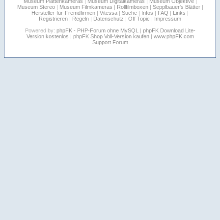
Museum Plattenkameras
|
Museum Digitalkameras
|
Museum Objektive
|
Museum Stereo
|
Museum Filmkameras
|
Rollfilmboxen
|
Sepplbauer's Blätter
|
Hersteller-für-Fremdfirmen
|
Vitessa
|
Suche
|
Infos
|
FAQ
|
Links
|
Registrieren
|
Regeln
|
Datenschutz
|
Off Topic
|
Impressum
Powered by:
phpFK - PHP-Forum ohne MySQL
|
phpFK Download Lite-
Version kostenlos
|
phpFK Shop Voll-Version kaufen
|
www.phpFK.com
Support Forum