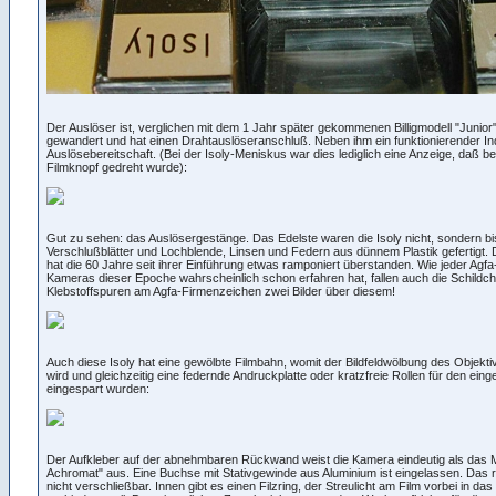
Der Auslöser ist, verglichen mit dem 1 Jahr später gekommenen Billigmodell "Junior
gewandert und hat einen Drahtauslöseranschluß. Neben ihm ein funktionierender Indi
Auslösebereitschaft. (Bei der Isoly-Meniskus war dies lediglich eine Anzeige, daß b
Filmknopf gedreht wurde):
Gut zu sehen: das Auslösergestänge. Das Edelste waren die Isoly nicht, sondern bi
Verschlußblätter und Lochblende, Linsen und Federn aus dünnem Plastik gefertigt.
hat die 60 Jahre seit ihrer Einführung etwas ramponiert überstanden. Wie jeder Agf
Kameras dieser Epoche wahrscheinlich schon erfahren hat, fallen auch die Schildch
Klebstoffspuren am Agfa-Firmenzeichen zwei Bilder über diesem!
Auch diese Isoly hat eine gewölbte Filmbahn, womit der Bildfeldwölbung des Objekt
wird und gleichzeitig eine federnde Andruckplatte oder kratzfreie Rollen für den eing
eingespart wurden:
Der Aufkleber auf der abnehmbaren Rückwand weist die Kamera eindeutig als das Mo
Achromat" aus. Eine Buchse mit Stativgewinde aus Aluminium ist eingelassen. Das ro
nicht verschließbar. Innen gibt es einen Filzring, der Streulicht am Film vorbei in d