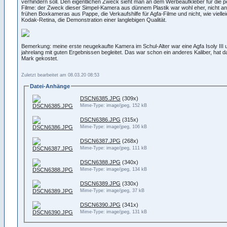
verhindern soll. Den eigentlichen Zweck sieht man an dem Werbeaufkleber für die p
Filme: der Zweck dieser Simpel-Kamera aus dünnem Plastik war wohl eher, nicht an
frühen Boxkameras aus Pappe, die Verkaufshilfe für Agfa-Filme und nicht, wie vielleic
Kodak-Retina, die Demonstration einer langlebigen Qualität.
Bemerkung: meine erste neugekaufte Kamera im Schul-Alter war eine Agfa Isoly III 
jahrelang mit guten Ergebnissen begleitet. Das war schon ein anderes Kaliber, hat 
Mark gekostet.
Zuletzt bearbeitet am 08.03.20 08:53
Datei-Anhänge
DSCN6385.JPG
(309x)
Mime-Type: image/jpeg, 152 kB
DSCN6386.JPG
(315x)
Mime-Type: image/jpeg, 106 kB
DSCN6387.JPG
(268x)
Mime-Type: image/jpeg, 111 kB
DSCN6388.JPG
(340x)
Mime-Type: image/jpeg, 134 kB
DSCN6389.JPG
(330x)
Mime-Type: image/jpeg, 37 kB
DSCN6390.JPG
(341x)
Mime-Type: image/jpeg, 131 kB