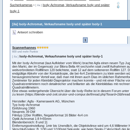
Sucherkameras
›
Isoly-Achromat, Verkaufsname Isoly und später
[ iIa ]
Isoly-1
[iIa] Isoly-Achromat, Verkaufsname Isoly und später Isoly-1
Antwort schreiben
1
Scannerhannes
600 und mehr Punkte
Isoly-Achromat, Verkaufsname Isoly und später Isoly-1
[ iIa ]
Mit der Isoly-Achromat (laut Aufkleber vom Werk) brachte Agfa einen neuen Typ J
den Markt, der im Gegensatz zur Bilora Bella 44 sechzehn statt zwölf Aufnahmen a
weitverbreiteten Rollfilmen 120 belichtete, statt 12 auf dem selteneren Rollfilm 127. 
endgültige Abkehr von der Kontaktkopie, die bei 4x4 Zentimetern zu klein werden wü
herausgestrichener Vorteil war, daß man mit ihnen auch Dias im üblichen Rahmenf
Zentimeter für jeden Kleinbild-Diaprojektor machen konnte - und mit einer Fläche vo
Quadratzentimetern noch detailreicher und brillanter als die Kleinbilddias mit rechne
Quadratmillimetern.
Eine etwas weitergehende Übersicht über die Isoly-Reihe ist in diesem Forum unter
zu lesen (https://blende-und-zeit.sirutor-und-compur.de/thread.php?board=2&threa
Hersteller: Agfa - Kamerawerk AG, München
Typ Isoly-Achromat
Einführung 1960
Neupreis 39 DM
Filmtyp 120er Rollfilm, Negativformat 16 Bilder 4x4 cm
Optik Achromat 1:8 f=55mm
Blendenbereich: 8 und 11
Entfernungseinstellung: 1mtr bis Unendlich, die Objektivlinse wird um 4,6 Millimeter
Verschlußzeiten: B, 1/30 und 1/100stel Sekunde, wie beim Singlo-2 Verschluß der Ag