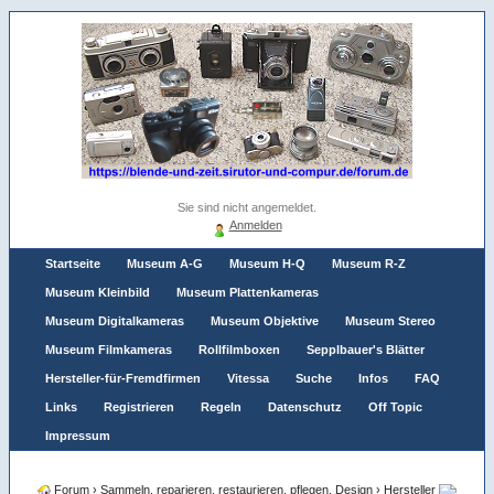
Sie sind nicht angemeldet.
Anmelden
Startseite
Museum A-G
Museum H-Q
Museum R-Z
Museum Kleinbild
Museum Plattenkameras
Museum Digitalkameras
Museum Objektive
Museum Stereo
Museum Filmkameras
Rollfilmboxen
Sepplbauer's Blätter
Hersteller-für-Fremdfirmen
Vitessa
Suche
Infos
FAQ
Links
Registrieren
Regeln
Datenschutz
Off Topic
Impressum
Forum
›
Sammeln, reparieren, restaurieren, pflegen. Design
›
Hersteller