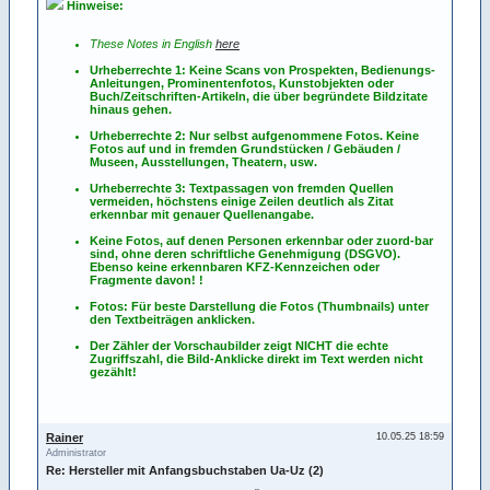
Hinweise:
These Notes in English
here
Urheberrechte 1: Keine Scans von Prospekten, Bedienungs-
Anleitungen, Prominentenfotos, Kunstobjekten oder
Buch/Zeitschriften-Artikeln, die über begründete Bildzitate
hinaus gehen.
Urheberrechte 2: Nur selbst aufgenommene Fotos. Keine
Fotos
auf
und
in
fremden Grundstücken / Gebäuden /
Museen, Ausstellungen, Theatern, usw.
Urheberrechte 3: Textpassagen von fremden Quellen
vermeiden, höchstens einige Zeilen deutlich als Zitat
erkennbar mit genauer Quellenangabe.
Keine Fotos, auf denen Personen erkennbar oder zuord-bar
sind, ohne deren schriftliche Genehmigung (DSGVO).
Ebenso keine erkennbaren KFZ-Kennzeichen oder
Fragmente davon! !
Fotos: Für beste Darstellung die Fotos (Thumbnails) unter
den Textbeiträgen anklicken.
Der Zähler der Vorschaubilder zeigt NICHT die echte
Zugriffszahl, die Bild-Anklicke direkt im Text werden nicht
gezählt!
Rainer
10.05.25 18:59
Administrator
Re: Hersteller mit Anfangsbuchstaben Ua-Uz (2)