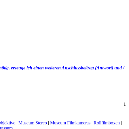
tig, erzeuge ich einen weiteren Anschlussbeitrag (Antwort) und /
1
bjektive
|
Museum Stereo
|
Museum Filmkameras
|
Rollfilmboxen
|
ressum