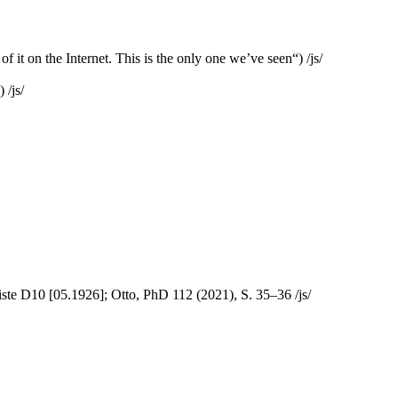
 it on the Internet. This is the only one we’ve seen“) /js/
) /js/
ste D10 [05.1926]; Otto, PhD 112 (2021), S. 35–36 /js/