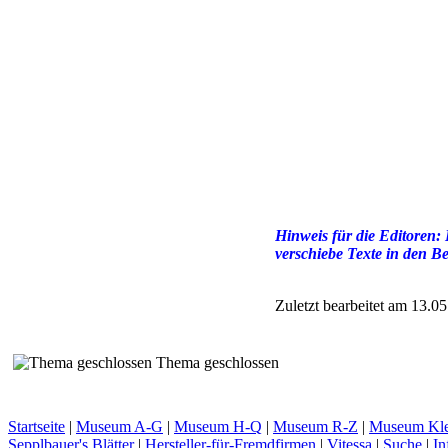
Hinweis für die Editoren:
verschiebe Texte in den B
Zuletzt bearbeitet am 13.0
Thema geschlossen
Startseite
|
Museum A-G
|
Museum H-Q
|
Museum R-Z
|
Museum Kle
Sepplbauer's Blätter
|
Hersteller-für-Fremdfirmen
|
Vitessa
|
Suche
|
In