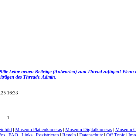
 Bitte keine neuen Beiträge (Antworten) zum Thread zufügen! Wenn nö
eiträgen des Threads. Admin.
5.25 16:33
1
inbild
|
Museum Plattenkameras
|
Museum Digitalkameras
|
Museum O
fos
|
FAQ
|
Links
|
Registrieren
|
Regeln
|
Datenschutz
|
Off Topic
|
Imp