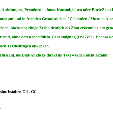
Anleitungen, Prominentenfotos, Kunstobjekten oder Buch/Zeitschri
Fotos
auf
und
in
fremden Grundstücken / Gebäuden / Museen, Ausst
den, höchstens einige Zeilen deutlich als Zitat erkennbar mit ge
ar sind, ohne deren schriftliche Genehmigung (DSGVO). Ebenso 
 den Textbeiträgen anklicken.
ffszahl, die Bild-Anklicke direkt im Text werden nicht gezählt!
gsbuchstaben Gd - Gf
/