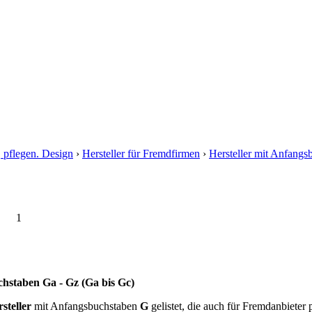
, pflegen. Design
›
Hersteller für Fremdfirmen
›
Hersteller mit Anfangs
1
chstaben Ga - Gz (Ga bis Gc)
steller
mit Anfangsbuchstaben
G
gelistet, die auch für Fremdanbieter 