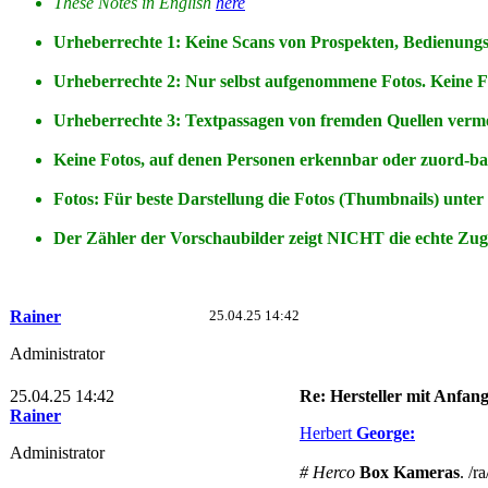
These Notes in English
here
Urheberrechte 1: Keine Scans von Prospekten, Bedienungs-
Urheberrechte 2: Nur selbst aufgenommene Fotos. Keine 
Urheberrechte 3: Textpassagen von fremden Quellen vermei
Keine Fotos, auf denen Personen erkennbar oder zuord-b
Fotos: Für beste Darstellung die Fotos (Thumbnails) unter
Der Zähler der Vorschaubilder zeigt NICHT die echte Zugri
Rainer
25.04.25 14:42
Administrator
25.04.25 14:42
Re: Hersteller mit Anfan
Rainer
Herbert
George:
Administrator
# Herco
Box Kameras
. /ra