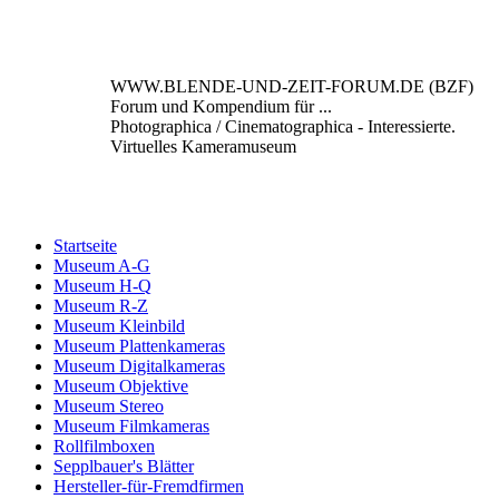
WWW.BLENDE-UND-ZEIT-FORUM.DE (BZF)
Forum und Kompendium für ...
Photographica / Cinematographica - Interessierte.
Virtuelles Kameramuseum
Startseite
Museum A-G
Museum H-Q
Museum R-Z
Museum Kleinbild
Museum Plattenkameras
Museum Digitalkameras
Museum Objektive
Museum Stereo
Museum Filmkameras
Rollfilmboxen
Sepplbauer's Blätter
Hersteller-für-Fremdfirmen