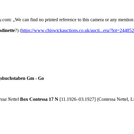
y.com: „We can find no printed reference to this camera or any mention of
dinette
?) (
https://www.chiswickauctions.co.uk/aucti...era/?lot=244852
ngsbuchstaben Gm - Go
ssa Nettel
Box Contessa 17 N
[11.1926–03.1927] (Contessa Nettel, Li