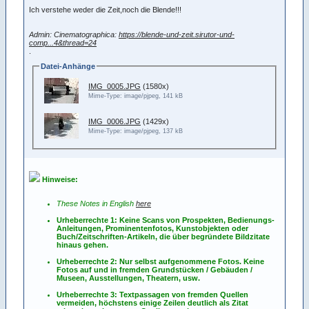
Ich verstehe weder die Zeit,noch die Blende!!!
Admin: Cinematographica:
https://blende-und-zeit.sirutor-und-
comp...4&thread=24
.
Datei-Anhänge
IMG_0005.JPG
(1580x)
Mime-Type: image/pjpeg, 141 kB
IMG_0006.JPG
(1429x)
Mime-Type: image/pjpeg, 137 kB
Hinweise:
These Notes in English
here
Urheberrechte 1: Keine Scans von Prospekten, Bedienungs-
Anleitungen, Prominentenfotos, Kunstobjekten oder
Buch/Zeitschriften-Artikeln, die über begründete Bildzitate
hinaus gehen.
Urheberrechte 2: Nur selbst aufgenommene Fotos. Keine
Fotos
auf
und
in
fremden Grundstücken / Gebäuden /
Museen, Ausstellungen, Theatern, usw.
Urheberrechte 3: Textpassagen von fremden Quellen
vermeiden, höchstens einige Zeilen deutlich als Zitat