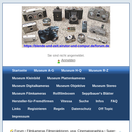
Sie sind nicht angemeldet.
Anmelden
Startseite
Museum A-G
Museum H-Q
Museum R-Z
Museum Kleinbild
Museum Plattenkameras
Museum Digitalkameras
Museum Objektive
Museum Stereo
Museum Filmkameras
Rollfilmboxen
Sepplbauer's Blätter
Hersteller-für-Fremdfirmen
Vitessa
Suche
Infos
FAQ
Links
Registrieren
Regeln
Datenschutz
Off Topic
Impressum
Forum
›
Filmkameras Filmprojektoren, usw. Cinematographica
›
Super-