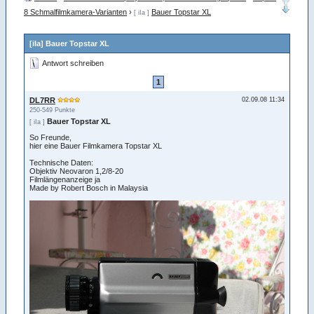
8 Schmalfilmkamera-Varianten
›
Bauer Topstar XL
[ iIa ]
[iIa] Bauer Topstar XL
Antwort schreiben
1
DL7RR
02.09.08 11:34
250-549 Punkte
Bauer Topstar XL
[ iIa ]
So Freunde,
hier eine Bauer Filmkamera Topstar XL
Technische Daten:
Objektiv Neovaron 1,2/8-20
Filmlängenanzeige ja
Made by Robert Bosch in Malaysia