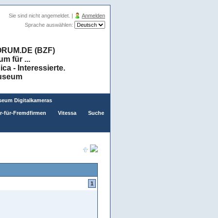
Sie sind nicht angemeldet. |
Anmelden
Sprache auswählen:
RUM.DE (BZF)
 für ...
a - Interessierte.
museum
eum Digitalkameras
er-für-Fremdfirmen
Vitessa
Suche
1