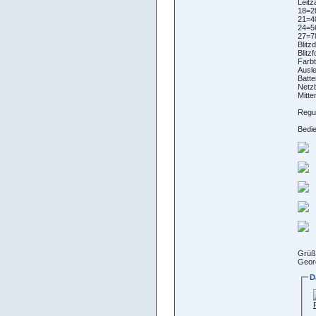
Leitz
18=2
21=4
24=5
27=7
Blitz
Blitz
Farb
Ausl
Batte
Netzb
Mitt
Regu
Bedi
Grüß
Geor
D