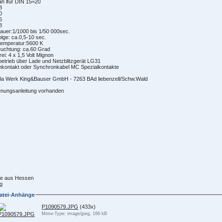
ah lfür DIN 15=20
8
0
6
8
dauer:1/1000 bis 1/50 000sec.
folge: ca.0,5-10 sec.
temperatur:5600 K
euchtung: ca.60 Grad
rei: 4 x 1,5 Volt Mignon
etrieb über Lade und Netzblitzgerät LG31
enkontakt oder Synchronkabel MC Spezialkontakte
la Werk King&Bauser GmbH - 7263 BAd liebenzell/Schw.Wald
enungsanleitung vorhanden
e aus Hessen
g
atei-Anhänge
P1090579.JPG
(433x)
Mime-Type: image/jpeg, 166 kB