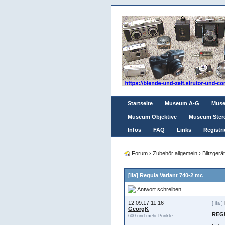
Startseite
Museum A-G
Mus
Museum Objektive
Museum Ster
Infos
FAQ
Links
Registri
Forum
›
Zubehör allgemein
›
Blitzgerä
[iIa] Regula Variant 740-2 mc
Antwort schreiben
12.09.17 11:16
[ iIa ]
GeorgK
REGU
600 und mehr Punkte