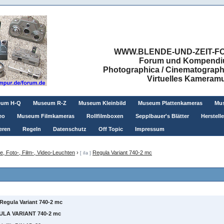
WWW.BLENDE-UND-ZEIT-FO
Forum und Kompendium
Photographica / Cinematographic
Virtuelles Kamera
eum H-Q
Museum R-Z
Museum Kleinbild
Museum Plattenkameras
Mus
eo
Museum Filmkameras
Rollfilmboxen
Sepplbauer's Blätter
Herstell
eren
Regeln
Datenschutz
Off Topic
Impressum
te, Foto-, Film-, Video-Leuchten
›
Regula Variant 740-2 mc
[ iIa ]
Regula Variant 740-2 mc
LA VARIANT 740-2 mc