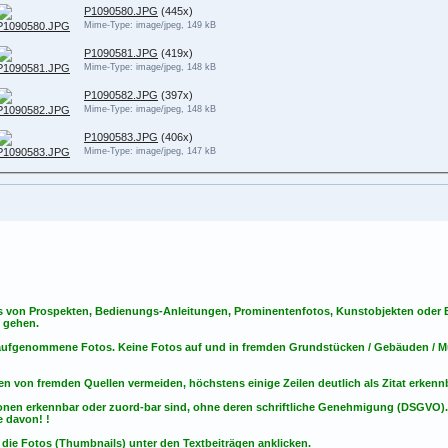
P1090580.JPG
(445x)
Mime-Type: image/jpeg, 149 kB
P1090581.JPG
(419x)
Mime-Type: image/jpeg, 148 kB
P1090582.JPG
(397x)
Mime-Type: image/jpeg, 148 kB
P1090583.JPG
(406x)
Mime-Type: image/jpeg, 147 kB
s von Prospekten, Bedienungs-Anleitungen, Prominentenfotos, Kunstobjekten oder Bu
s gehen.
t aufgenommene Fotos. Keine Fotos
auf
und
in
fremden Grundstücken / Gebäuden / Mu
en von fremden Quellen vermeiden, höchstens einige Zeilen deutlich als Zitat erken
onen erkennbar oder zuord-bar sind, ohne deren schriftliche Genehmigung (DSGVO)
 davon! !
 die Fotos (Thumbnails) unter den Textbeiträgen anklicken.