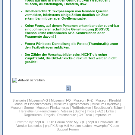
Fotos
auf
und
in
fremden Grundstücken / Gebäuden /
Museen, Ausstellungen, Theatern, usw.
Urheberrechte 3: Textpassagen von fremden Quellen
vermeiden, höchstens einige Zeilen deutlich als Zitat
erkennbar mit genauer Quellenangabe.
Keine Fotos, auf denen Personen erkennbar oder zuord-bar
sind, ohne deren schriftliche Genehmigung (DSGVO).
Ebenso keine erkennbaren KFZ-Kennzeichen oder
Fragmente davon! !
Fotos: Für beste Darstellung die Fotos (Thumbnails) unter
den Textbeiträgen anklicken.
Der Zähler der Vorschaubilder zeigt NICHT die echte
Zugriffszahl, die Bild-Anklicke direkt im Text werden nicht
gezählt!
Antwort schreiben
1
Startseite
|
Museum A-G
|
Museum H-Q
|
Museum R-Z
|
Museum Kleinbild
|
Museum Plattenkameras
|
Museum Digitalkameras
|
Museum Objektive
|
Museum Stereo
|
Museum Filmkameras
|
Rollfilmboxen
|
Sepplbauer's Blätter
|
Hersteller-für-Fremdfirmen
|
Vitessa
|
Suche
|
Infos
|
FAQ
|
Links
|
Registrieren
|
Regeln
|
Datenschutz
|
Off Topic
|
Impressum
Powered by:
phpFK - PHP-Forum ohne MySQL
|
phpFK Download Lite-
Version kostenlos
|
phpFK Shop Voll-Version kaufen
|
www.phpFK.com
Support Forum