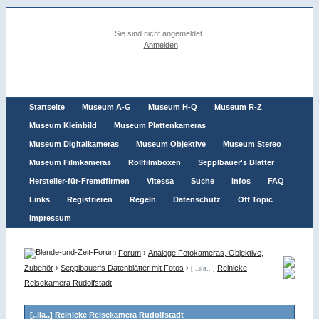
Sie sind nicht angemeldet.
Anmelden
Startseite
Museum A-G
Museum H-Q
Museum R-Z
Museum Kleinbild
Museum Plattenkameras
Museum Digitalkameras
Museum Objektive
Museum Stereo
Museum Filmkameras
Rollfilmboxen
Sepplbauer's Blätter
Hersteller-für-Fremdfirmen
Vitessa
Suche
Infos
FAQ
Links
Registrieren
Regeln
Datenschutz
Off Topic
Impressum
Forum
›
Analoge Fotokameras, Objektive,
Zubehör
›
Sepplbauer's Datenblätter mit Fotos
›
Reinicke
[ ..iIa.. ]
Reisekamera Rudolfstadt
[..iIa..] Reinicke Reisekamera Rudolfstadt