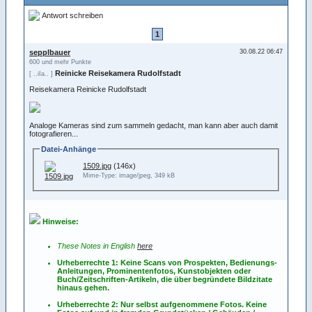
Antwort schreiben
1
sepplbauer
30.08.22 06:47
600 und mehr Punkte
Reinicke Reisekamera Rudolfstadt
[ ..iIa.. ]
Reisekamera Reinicke Rudolfstadt
Analoge Kameras sind zum sammeln gedacht, man kann aber auch damit
fotografieren...
Datei-Anhänge
1509.jpg
(146x)
Mime-Type: image/jpeg, 349 kB
Hinweise:
These Notes in English
here
Urheberrechte 1: Keine Scans von Prospekten, Bedienungs-
Anleitungen, Prominentenfotos, Kunstobjekten oder
Buch/Zeitschriften-Artikeln, die über begründete Bildzitate
hinaus gehen.
Urheberrechte 2: Nur selbst aufgenommene Fotos. Keine