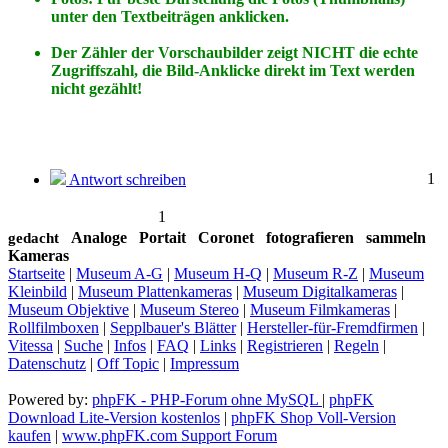
unter den Textbeiträgen anklicken.
Der Zähler der Vorschaubilder zeigt NICHT die echte
Zugriffszahl, die Bild-Anklicke direkt im Text werden
nicht gezählt!
1
Antwort schreiben
1
Analoge
Portait
Coronet
fotografieren
sammeln
gedacht
Kameras
Startseite
|
Museum A-G
|
Museum H-Q
|
Museum R-Z
|
Museum
Kleinbild
|
Museum Plattenkameras
|
Museum Digitalkameras
|
Museum Objektive
|
Museum Stereo
|
Museum Filmkameras
|
Rollfilmboxen
|
Sepplbauer's Blätter
|
Hersteller-für-Fremdfirmen
|
Vitessa
|
Suche
|
Infos
|
FAQ
|
Links
|
Registrieren
|
Regeln
|
Datenschutz
|
Off Topic
|
Impressum
Powered by:
phpFK - PHP-Forum ohne MySQL
|
phpFK
Download Lite-Version kostenlos
|
phpFK Shop Voll-Version
kaufen
|
www.phpFK.com Support Forum