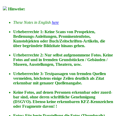
Hinweise:
These Notes in English
here
Urheberrechte 1: Keine Scans von Prospekten,
Bedienungs-Anleitungen, Prominentenfotos,
Kunstobjekten oder Buch/Zeitschriften-Artikeln, die
über begründete Bildzitate hinaus gehen.
Urheberrechte 2: Nur selbst aufgenommene Fotos. Keine
Fotos
auf
und
in
fremden Grundstücken / Gebäuden /
Museen, Ausstellungen, Theatern, usw.
Urheberrechte 3: Textpassagen von fremden Quellen
vermeiden, höchstens einige Zeilen deutlich als Zitat
erkennbar mit genauer Quellenangabe.
Keine Fotos, auf denen Personen erkennbar oder zuord-
bar sind, ohne deren schriftliche Genehmigung
(DSGVO). Ebenso keine erkennbaren KFZ-Kennzeichen
oder Fragmente davon! !
Fotos: Für beste Darstellung die Fotos (Thumbnails)