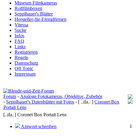
Museum Filmkameras
Rollfilmboxen
Sepplbauer's Blätter
Hersteller-für-Fremdfirmen
Vitessa
Suche
Infos
FAQ
Links
Registrieren
Regeln
Datenschutz
Off Topic
Impressum
Forum
›
Analoge Fotokameras, Objektive, Zubehör
›
Sepplbauer's Datenblätter mit Fotos
›
[ ..iIa.. ]
Coronet Box
Portait Lens
[..iIa..] Coronet Box Portait Lens
1
Antwort schreiben