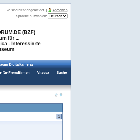
Sie sind nicht angemeldet. |
Anmelden
Sprache auswählen:
RUM.DE (BZF)
 für ...
a - Interessierte.
museum
eum Digitalkameras
er-für-Fremdfirmen
Vitessa
Suche
1