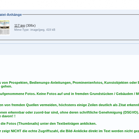
atei-Anhänge
117.jpg
(306x)
Mime-Type: image/jpeg, 419 kB
s von Prospekten, Bedienungs-Anleitungen, Prominentenfotos, Kunstobjekten oder Bu
s gehen.
t aufgenommene Fotos. Keine Fotos
auf
und
in
fremden Grundstücken / Gebäuden / Mu
en von fremden Quellen vermeiden, höchstens einige Zeilen deutlich als Zitat erken
onen erkennbar oder zuord-bar sind, ohne deren schriftliche Genehmigung (DSGVO)
 davon! !
 die Fotos (Thumbnails) unter den Textbeiträgen anklicken.
 zeigt NICHT die echte Zugriffszahl, die Bild-Anklicke direkt im Text werden nicht gez