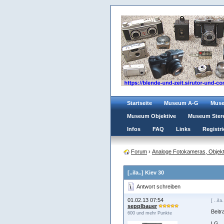
Startseite
Museum A-G
Mus
Museum Objektive
Museum Ster
Infos
FAQ
Links
Registri
Forum
›
Analoge Fotokameras, Objekt
[..iIa..] Kiev 30
Antwort schreiben
01.02.13 07:54
[ ..iIa.
sepplbauer
Beitr
600 und mehr Punkte
LG