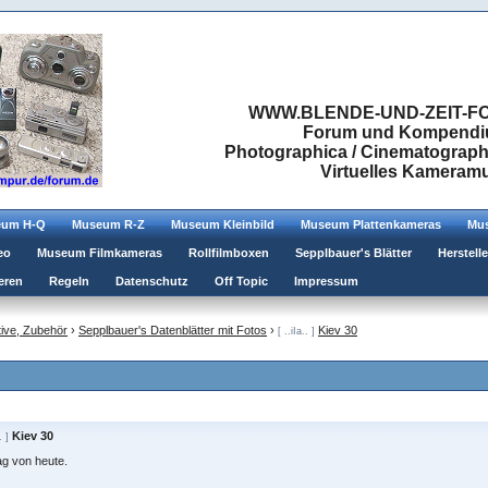
WWW.BLENDE-UND-ZEIT-FO
Forum und Kompendium
Photographica / Cinematographic
Virtuelles Kamera
eum H-Q
Museum R-Z
Museum Kleinbild
Museum Plattenkameras
Mus
eo
Museum Filmkameras
Rollfilmboxen
Sepplbauer's Blätter
Herstell
eren
Regeln
Datenschutz
Off Topic
Impressum
ive, Zubehör
›
Sepplbauer's Datenblätter mit Fotos
›
Kiev 30
[ ..iIa.. ]
Kiev 30
. ]
ag von heute.