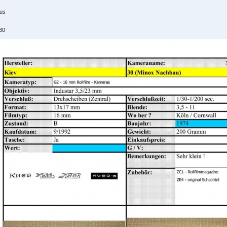
us
30