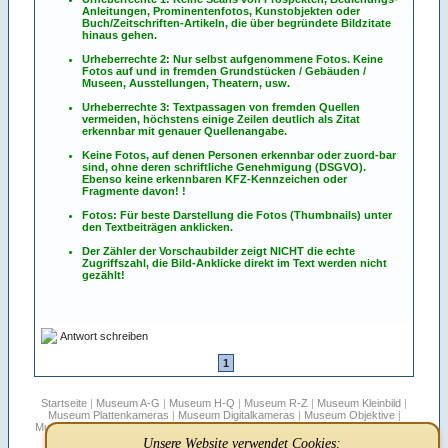
Anleitungen, Prominentenfotos, Kunstobjekten oder
Buch/Zeitschriften-Artikeln, die über begründete Bildzitate
hinaus gehen.
Urheberrechte 2: Nur selbst aufgenommene Fotos. Keine
Fotos
auf
und
in
fremden Grundstücken / Gebäuden /
Museen, Ausstellungen, Theatern, usw.
Urheberrechte 3: Textpassagen von fremden Quellen
vermeiden, höchstens einige Zeilen deutlich als Zitat
erkennbar mit genauer Quellenangabe.
Keine Fotos, auf denen Personen erkennbar oder zuord-bar
sind, ohne deren schriftliche Genehmigung (DSGVO).
Ebenso keine erkennbaren KFZ-Kennzeichen oder
Fragmente davon! !
Fotos: Für beste Darstellung die Fotos (Thumbnails) unter
den Textbeiträgen anklicken.
Der Zähler der Vorschaubilder zeigt NICHT die echte
Zugriffszahl, die Bild-Anklicke direkt im Text werden nicht
gezählt!
Antwort schreiben
1
Startseite
|
Museum A-G
|
Museum H-Q
|
Museum R-Z
|
Museum Kleinbild
|
Museum Plattenkameras
|
Museum Digitalkameras
|
Museum Objektive
|
Museum Stereo
|
Museum Filmkameras
|
Rollfilmboxen
|
Sepplbauer's Blätter
|
Hersteller-für-Fremdfirmen
|
Vitessa
|
Suche
|
Infos
|
FAQ
|
Links
|
Unsere Website verwendet Cookies: