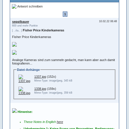
Antwort schreiben
1
sepplbauer
10.02.22 06:48
600 und mehr Punkte
Fisher Price Kinderkameras
[ ..iIa.. ]
Fisher Price Kinderkameras
Analoge Kameras sind zum sammeln gedacht, man kann aber auch damit
fotografieren...
Datei-Anhänge
1337.jpg
(152x)
Mime-Type: image/jpeg, 345 kB
1338.jpg
(159x)
Mime-Type: image/jpeg, 359 kB
Hinweise:
These Notes in English
here
Urheberrechte 1: Keine Scans von Prospekten, Bedienungs-