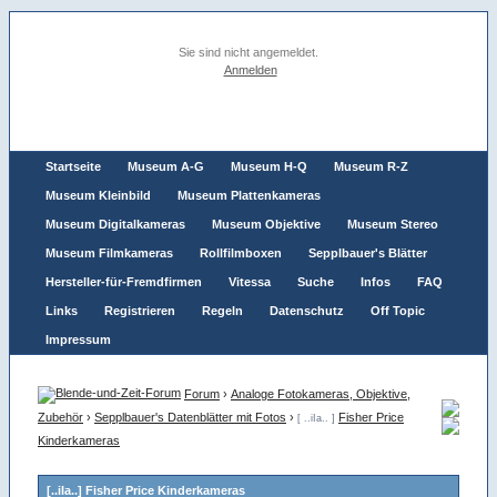
Sie sind nicht angemeldet.
Anmelden
Startseite
Museum A-G
Museum H-Q
Museum R-Z
Museum Kleinbild
Museum Plattenkameras
Museum Digitalkameras
Museum Objektive
Museum Stereo
Museum Filmkameras
Rollfilmboxen
Sepplbauer's Blätter
Hersteller-für-Fremdfirmen
Vitessa
Suche
Infos
FAQ
Links
Registrieren
Regeln
Datenschutz
Off Topic
Impressum
Forum
›
Analoge Fotokameras, Objektive,
Zubehör
›
Sepplbauer's Datenblätter mit Fotos
›
Fisher Price
[ ..iIa.. ]
Kinderkameras
[..iIa..] Fisher Price Kinderkameras