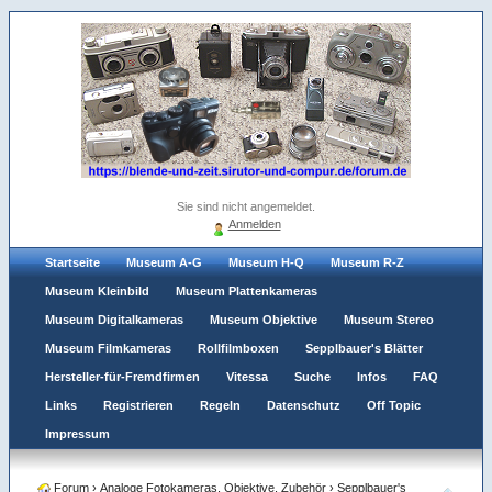
Sie sind nicht angemeldet.
Anmelden
Startseite
Museum A-G
Museum H-Q
Museum R-Z
Museum Kleinbild
Museum Plattenkameras
Museum Digitalkameras
Museum Objektive
Museum Stereo
Museum Filmkameras
Rollfilmboxen
Sepplbauer's Blätter
Hersteller-für-Fremdfirmen
Vitessa
Suche
Infos
FAQ
Links
Registrieren
Regeln
Datenschutz
Off Topic
Impressum
Forum
›
Analoge Fotokameras, Objektive, Zubehör
›
Sepplbauer's