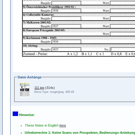
Datei-Anhänge
111.jpg
(314x)
Mime-Type: image/jpeg, 468 kB
Hinweise:
These Notes in English
here
Urheberrechte 1: Keine Scans von Prospekten, Bedienungs-Anleitun