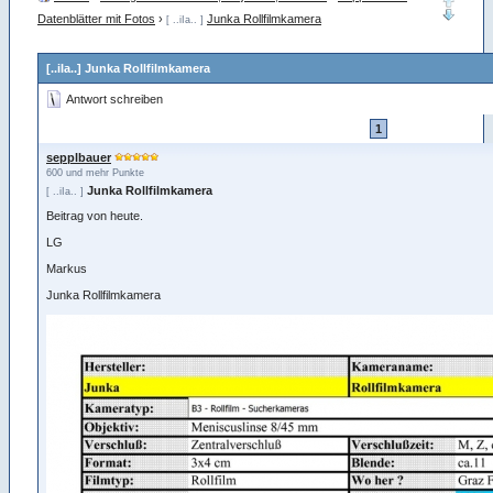
Datenblätter mit Fotos
›
Junka Rollfilmkamera
[ ..iIa.. ]
[..iIa..] Junka Rollfilmkamera
Antwort schreiben
1
sepplbauer
600 und mehr Punkte
Junka Rollfilmkamera
[ ..iIa.. ]
Beitrag von heute.
LG
Markus
Junka Rollfilmkamera