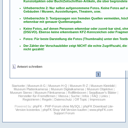
Kunstobjekten oder Buch/Zeitschriften-Artikeln, die über begründete 
Urheberrechte 2: Nur selbst aufgenommene Fotos. Keine Fotos
auf
u
Gebäuden / Museen, Ausstellungen, Theatern, usw.
Urheberrechte 3: Textpassagen von fremden Quellen vermeiden, höchst
erkennbar mit genauer Quellenangabe.
Keine Fotos, auf denen Personen erkennbar oder zuord-bar sind, oh
(DSGVO). Ebenso keine erkennbaren KFZ-Kennzeichen oder Fragmen
Fotos: Für beste Darstellung die Fotos (Thumbnails) unter den Textb
Der Zähler der Vorschaubilder zeigt NICHT die echte Zugriffszahl, die
nicht gezählt!
Antwort schreiben
1
Startseite
|
Museum A-G
|
Museum H-Q
|
Museum R-Z
|
Museum Kleinbild
|
Museum Plattenkameras
|
Museum Digitalkameras
|
Museum Objektive
|
Museum Stereo
|
Museum Filmkameras
|
Rollfilmboxen
|
Sepplbauer's Blätter
|
Hersteller-für-Fremdfirmen
|
Vitessa
|
Suche
|
Infos
|
FAQ
|
Links
|
Registrieren
|
Regeln
|
Datenschutz
|
Off Topic
|
Impressum
Powered by:
phpFK - PHP-Forum ohne MySQL
|
phpFK Download Lite-
Version kostenlos
|
phpFK Shop Voll-Version kaufen
|
www.phpFK.com
Support Forum