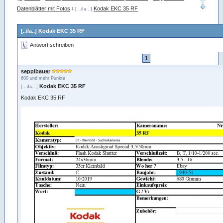
Datenblätter mit Fotos
›
Kodak EKC 35 RF
[ ..iIa.. ]
[..iIa..] Kodak EKC 35 RF
Antwort schreiben
1
sepplbauer
600 und mehr Punkte
Kodak EKC 35 RF
[ ..iIa.. ]
Kodak EKC 35 RF