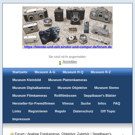
Sie sind nicht angemeldet.
Anmelden
Startseite
Museum A-G
Museum H-Q
Museum R-Z
Museum Kleinbild
Museum Plattenkameras
Museum Digitalkameras
Museum Objektive
Museum Stereo
Museum Filmkameras
Rollfilmboxen
Sepplbauer's Blätter
Hersteller-für-Fremdfirmen
Vitessa
Suche
Infos
FAQ
Links
Registrieren
Regeln
Datenschutz
Off Topic
Impressum
Forum
›
Analoge Fotokameras, Objektive, Zubehör
›
Sepplbauer's