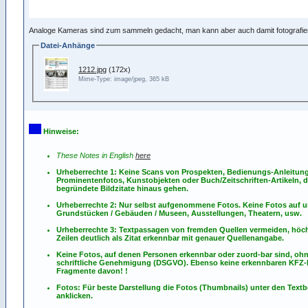
Analoge Kameras sind zum sammeln gedacht, man kann aber auch damit fotografier
Datei-Anhänge
1212.jpg
(172x)
Mime-Type: image/jpeg, 365 kB
Hinweise:
These Notes in English
here
Urheberrechte 1: Keine Scans von Prospekten, Bedienungs-Anleitun
Prominentenfotos, Kunstobjekten oder Buch/Zeitschriften-Artikeln, d
begründete Bildzitate hinaus gehen.
Urheberrechte 2: Nur selbst aufgenommene Fotos. Keine Fotos
auf
u
Grundstücken / Gebäuden / Museen, Ausstellungen, Theatern, usw.
Urheberrechte 3: Textpassagen von fremden Quellen vermeiden, höch
Zeilen deutlich als Zitat erkennbar mit genauer Quellenangabe.
Keine Fotos, auf denen Personen erkennbar oder zuord-bar sind, oh
schriftliche Genehmigung (DSGVO). Ebenso keine erkennbaren KFZ
Fragmente davon! !
Fotos: Für beste Darstellung die Fotos (Thumbnails) unter den Textb
anklicken.