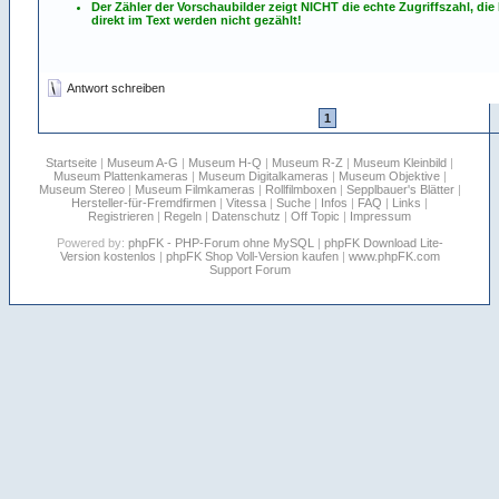
Der Zähler der Vorschaubilder zeigt NICHT die echte Zugriffszahl, die
direkt im Text werden nicht gezählt!
Antwort schreiben
1
Startseite
|
Museum A-G
|
Museum H-Q
|
Museum R-Z
|
Museum Kleinbild
|
Museum Plattenkameras
|
Museum Digitalkameras
|
Museum Objektive
|
Museum Stereo
|
Museum Filmkameras
|
Rollfilmboxen
|
Sepplbauer's Blätter
|
Hersteller-für-Fremdfirmen
|
Vitessa
|
Suche
|
Infos
|
FAQ
|
Links
|
Registrieren
|
Regeln
|
Datenschutz
|
Off Topic
|
Impressum
Powered by:
phpFK - PHP-Forum ohne MySQL
|
phpFK Download Lite-
Version kostenlos
|
phpFK Shop Voll-Version kaufen
|
www.phpFK.com
Support Forum