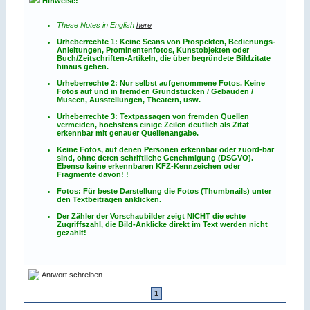
Hinweise:
These Notes in English
here
Urheberrechte 1: Keine Scans von Prospekten, Bedienungs-
Anleitungen, Prominentenfotos, Kunstobjekten oder
Buch/Zeitschriften-Artikeln, die über begründete Bildzitate
hinaus gehen.
Urheberrechte 2: Nur selbst aufgenommene Fotos. Keine
Fotos
auf
und
in
fremden Grundstücken / Gebäuden /
Museen, Ausstellungen, Theatern, usw.
Urheberrechte 3: Textpassagen von fremden Quellen
vermeiden, höchstens einige Zeilen deutlich als Zitat
erkennbar mit genauer Quellenangabe.
Keine Fotos, auf denen Personen erkennbar oder zuord-bar
sind, ohne deren schriftliche Genehmigung (DSGVO).
Ebenso keine erkennbaren KFZ-Kennzeichen oder
Fragmente davon! !
Fotos: Für beste Darstellung die Fotos (Thumbnails) unter
den Textbeiträgen anklicken.
Der Zähler der Vorschaubilder zeigt NICHT die echte
Zugriffszahl, die Bild-Anklicke direkt im Text werden nicht
gezählt!
Antwort schreiben
1