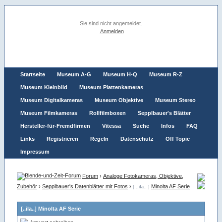
Sie sind nicht angemeldet.
Anmelden
Startseite
Museum A-G
Museum H-Q
Museum R-Z
Museum Kleinbild
Museum Plattenkameras
Museum Digitalkameras
Museum Objektive
Museum Stereo
Museum Filmkameras
Rollfilmboxen
Sepplbauer's Blätter
Hersteller-für-Fremdfirmen
Vitessa
Suche
Infos
FAQ
Links
Registrieren
Regeln
Datenschutz
Off Topic
Impressum
Forum
›
Analoge Fotokameras, Objektive,
Zubehör
›
Sepplbauer's Datenblätter mit Fotos
›
Minolta AF Serie
[ ..iIa.. ]
[..iIa..] Minolta AF Serie