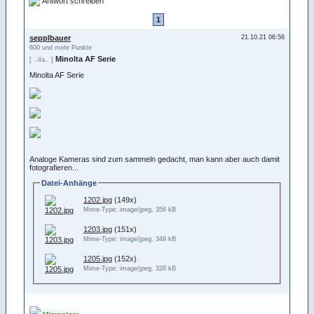
Antwort schreiben
1
sepplbauer
21.10.21 06:56
600 und mehr Punkte
Minolta AF Serie
[ ..iIa.. ]
Minolta AF Serie
Analoge Kameras sind zum sammeln gedacht, man kann aber auch damit
fotografieren...
Datei-Anhänge
1202.jpg
(149x)
Mime-Type: image/jpeg, 356 kB
1203.jpg
(151x)
Mime-Type: image/jpeg, 349 kB
1205.jpg
(152x)
Mime-Type: image/jpeg, 328 kB