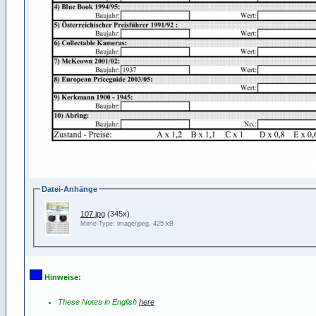
Datei-Anhänge
107.jpg
(345x)
Mime-Type: image/jpeg, 425 kB
Hinweise:
These Notes in English
here