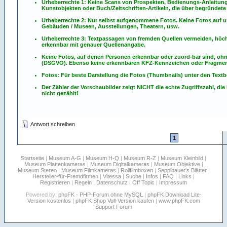
Urheberrechte 1: Keine Scans von Prospekten, Bedienungs-Anleitun
Kunstobjekten oder Buch/Zeitschriften-Artikeln, die über begründete 
Urheberrechte 2: Nur selbst aufgenommene Fotos. Keine Fotos
auf
u
Gebäuden / Museen, Ausstellungen, Theatern, usw.
Urheberrechte 3: Textpassagen von fremden Quellen vermeiden, höchst
erkennbar mit genauer Quellenangabe.
Keine Fotos, auf denen Personen erkennbar oder zuord-bar sind, oh
(DSGVO). Ebenso keine erkennbaren KFZ-Kennzeichen oder Fragmen
Fotos: Für beste Darstellung die Fotos (Thumbnails) unter den Textb
Der Zähler der Vorschaubilder zeigt NICHT die echte Zugriffszahl, die
nicht gezählt!
Antwort schreiben
1
Startseite
|
Museum A-G
|
Museum H-Q
|
Museum R-Z
|
Museum Kleinbild
|
Museum Plattenkameras
|
Museum Digitalkameras
|
Museum Objektive
|
Museum Stereo
|
Museum Filmkameras
|
Rollfilmboxen
|
Sepplbauer's Blätter
|
Hersteller-für-Fremdfirmen
|
Vitessa
|
Suche
|
Infos
|
FAQ
|
Links
|
Registrieren
|
Regeln
|
Datenschutz
|
Off Topic
|
Impressum
Powered by:
phpFK - PHP-Forum ohne MySQL
|
phpFK Download Lite-
Version kostenlos
|
phpFK Shop Voll-Version kaufen
|
www.phpFK.com
Support Forum