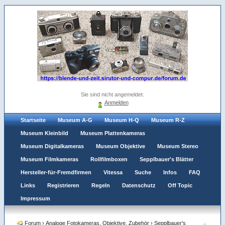
Sie sind nicht angemeldet.
Anmelden
Startseite
Museum A-G
Museum H-Q
Museum R-Z
Museum Kleinbild
Museum Plattenkameras
Museum Digitalkameras
Museum Objektive
Museum Stereo
Museum Filmkameras
Rollfilmboxen
Sepplbauer's Blätter
Hersteller-für-Fremdfirmen
Vitessa
Suche
Infos
FAQ
Links
Registrieren
Regeln
Datenschutz
Off Topic
Impressum
Forum
›
Analoge Fotokameras, Objektive, Zubehör
›
Sepplbauer's