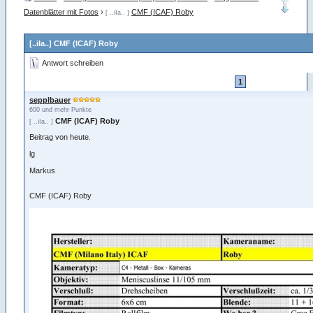
Datenblätter mit Fotos
›
CMF (ICAF) Roby
[ ..iIa.. ]
[..iIa..] CMF (ICAF) Roby
Antwort schreiben
1
sepplbauer
600 und mehr Punkte
CMF (ICAF) Roby
[ ..iIa.. ]
Beitrag von heute.
lg
Markus
CMF (ICAF) Roby