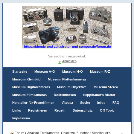
Sie sind nicht angemeldet.
Anmelden
Startseite
Museum A-G
Museum H-Q
Museum R-Z
Museum Kleinbild
Museum Plattenkameras
Museum Digitalkameras
Museum Objektive
Museum Stereo
Museum Filmkameras
Rollfilmboxen
Sepplbauer's Blätter
Hersteller-für-Fremdfirmen
Vitessa
Suche
Infos
FAQ
Links
Registrieren
Regeln
Datenschutz
Off Topic
Impressum
Forum
›
Analoge Fotokameras, Objektive, Zubehör
›
Sepplbauer's