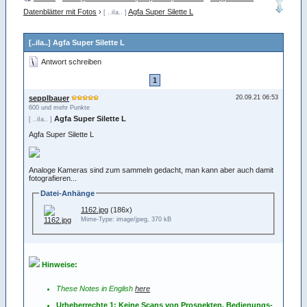
Datenblätter mit Fotos
›
Agfa Super Silette L
[ ..iIa.. ]
[..iIa..] Agfa Super Silette L
Antwort schreiben
1
sepplbauer
20.09.21 06:53
600 und mehr Punkte
Agfa Super Silette L
[ ..iIa.. ]
Agfa Super Silette L
Analoge Kameras sind zum sammeln gedacht, man kann aber auch damit
fotografieren...
Datei-Anhänge
1162.jpg
(186x)
Mime-Type: image/jpeg, 370 kB
Hinweise:
These Notes in English
here
Urheberrechte 1: Keine Scans von Prospekten, Bedienungs-