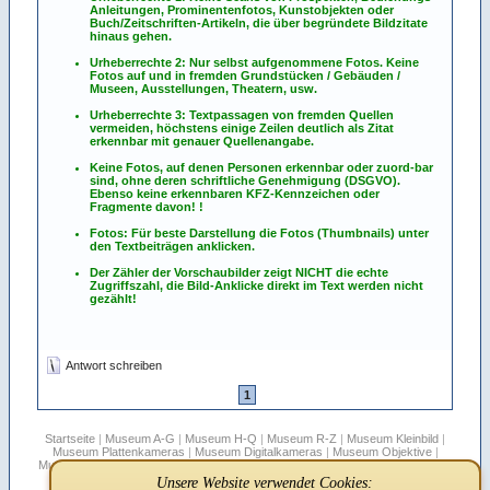
Anleitungen, Prominentenfotos, Kunstobjekten oder
Buch/Zeitschriften-Artikeln, die über begründete Bildzitate
hinaus gehen.
Urheberrechte 2: Nur selbst aufgenommene Fotos. Keine
Fotos
auf
und
in
fremden Grundstücken / Gebäuden /
Museen, Ausstellungen, Theatern, usw.
Urheberrechte 3: Textpassagen von fremden Quellen
vermeiden, höchstens einige Zeilen deutlich als Zitat
erkennbar mit genauer Quellenangabe.
Keine Fotos, auf denen Personen erkennbar oder zuord-bar
sind, ohne deren schriftliche Genehmigung (DSGVO).
Ebenso keine erkennbaren KFZ-Kennzeichen oder
Fragmente davon! !
Fotos: Für beste Darstellung die Fotos (Thumbnails) unter
den Textbeiträgen anklicken.
Der Zähler der Vorschaubilder zeigt NICHT die echte
Zugriffszahl, die Bild-Anklicke direkt im Text werden nicht
gezählt!
Antwort schreiben
1
Startseite
|
Museum A-G
|
Museum H-Q
|
Museum R-Z
|
Museum Kleinbild
|
Museum Plattenkameras
|
Museum Digitalkameras
|
Museum Objektive
|
Museum Stereo
|
Museum Filmkameras
|
Rollfilmboxen
|
Sepplbauer's Blätter
|
Hersteller-für-Fremdfirmen
|
Vitessa
|
Suche
|
Infos
|
FAQ
|
Links
|
Unsere Website verwendet Cookies: