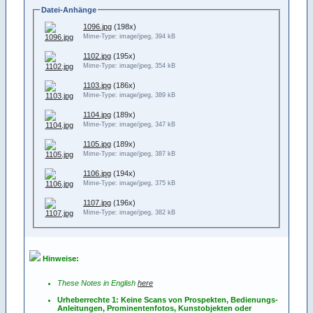
Datei-Anhänge
1096.jpg
(198x)
Mime-Type: image/jpeg, 394 kB
1102.jpg
(195x)
Mime-Type: image/jpeg, 354 kB
1103.jpg
(186x)
Mime-Type: image/jpeg, 389 kB
1104.jpg
(189x)
Mime-Type: image/jpeg, 347 kB
1105.jpg
(189x)
Mime-Type: image/jpeg, 387 kB
1106.jpg
(194x)
Mime-Type: image/jpeg, 375 kB
1107.jpg
(196x)
Mime-Type: image/jpeg, 382 kB
Hinweise:
These Notes in English
here
Urheberrechte 1: Keine Scans von Prospekten, Bedienungs-
Anleitungen, Prominentenfotos, Kunstobjekten oder