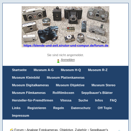
Sie sind nicht angemeldet.
Anmelden
Startseite
Museum A-G
Museum H-Q
Museum R-Z
Museum Kleinbild
Museum Plattenkameras
Museum Digitalkameras
Museum Objektive
Museum Stereo
Museum Filmkameras
Rollfilmboxen
Sepplbauer's Blätter
Hersteller-für-Fremdfirmen
Vitessa
Suche
Infos
FAQ
Links
Registrieren
Regeln
Datenschutz
Off Topic
Impressum
Forum
›
Analoge Fotokameras, Objektive, Zubehör
›
Sepplbauer's