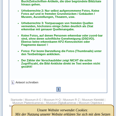
Buch/Zeitschriften-Artikeln, die über begründete Bildzitate
hinaus gehen.
Urheberrechte 2: Nur selbst aufgenommene Fotos. Keine
Fotos
auf
und
in
fremden Grundstücken / Gebäuden /
Museen, Ausstellungen, Theatern, usw.
Urheberrechte 3: Textpassagen von fremden Quellen
vermeiden, höchstens einige Zeilen deutlich als Zitat
erkennbar mit genauer Quellenangabe.
Keine Fotos, auf denen Personen erkennbar oder zuord-bar
sind, ohne deren schriftliche Genehmigung (DSGVO).
Ebenso keine erkennbaren KFZ-Kennzeichen oder
Fragmente davon! !
Fotos: Für beste Darstellung die Fotos (Thumbnails) unter
den Textbeiträgen anklicken.
Der Zähler der Vorschaubilder zeigt NICHT die echte
Zugriffszahl, die Bild-Anklicke direkt im Text werden nicht
gezählt!
Antwort schreiben
1
Startseite
|
Museum A-G
|
Museum H-Q
|
Museum R-Z
|
Museum Kleinbild
|
Museum Plattenkameras
|
Museum Digitalkameras
|
Museum Objektive
|
Museum Stereo
|
Museum Filmkameras
|
Rollfilmboxen
|
Sepplbauer's Blätter
|
Hersteller-für-Fremdfirmen
|
Vitessa
|
Suche
|
Infos
|
FAQ
|
Links
|
Unsere Website verwendet Cookies:
Registrieren
|
Regeln
|
Datenschutz
|
Off Topic
|
Impressum
Mit der Nutzung unserer Website erklären Sie sich mit dem Setzen