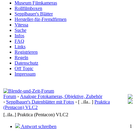
Museum Filmkameras
Rollfilmboxen
Sepplbauer's Blätter
Hersteller-für-Fremdfirmen
Vitessa
Suche
Infos
FAQ
Links
Registrieren
Regeln
Datenschutz
Off Topic
Impressum
Forum
›
Analoge Fotokameras, Objektive, Zubehör
›
Sepplbauer's Datenblätter mit Fotos
›
[ ..iIa.. ]
Praktica
(Pentacon) VLC2
[..iIa..] Praktica (Pentacon) VLC2
1
Antwort schreiben