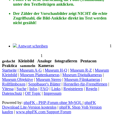
unter den Textbeiträgen anklicken.
Der Zähler der Vorschaubilder zeigt NICHT die echte
Zugriffszahl, die Bild-Anklicke direkt im Text werden
nicht gezählt!
1
Antwort schreiben
1
Kleinbild
Analoge
fotografieren
Pentacon
gedacht
Praktica
Kameras
sammeln
Startseite
|
Museum A-G
|
Museum H-Q
|
Museum R-Z
|
Museum
Kleinbild
|
Museum Plattenkameras
|
Museum Digitalkameras
|
Museum Objektive
|
Museum Stereo
|
Museum Filmkameras
|
Rollfilmboxen
|
Sepplbauer's Blätter
|
Hersteller-für-Fremdfirmen
|
Vitessa
|
Suche
|
Infos
|
FAQ
|
Links
|
Registrieren
|
Regeln
|
Datenschutz
|
Off Topic
|
Impressum
Powered by:
phpFK - PHP-Forum ohne MySQL
|
phpFK
Download Lite-Version kostenlos
|
phpFK Shop Voll-Version
kaufen
|
www.phpFK.com Support Forum