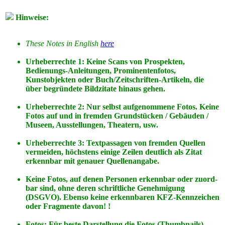
Hinweise:
These Notes in English
here
Urheberrechte 1: Keine Scans von Prospekten,
Bedienungs-Anleitungen, Prominentenfotos,
Kunstobjekten oder Buch/Zeitschriften-Artikeln, die
über begründete Bildzitate hinaus gehen.
Urheberrechte 2: Nur selbst aufgenommene Fotos. Keine
Fotos
auf
und
in
fremden Grundstücken / Gebäuden /
Museen, Ausstellungen, Theatern, usw.
Urheberrechte 3: Textpassagen von fremden Quellen
vermeiden, höchstens einige Zeilen deutlich als Zitat
erkennbar mit genauer Quellenangabe.
Keine Fotos, auf denen Personen erkennbar oder zuord-
bar sind, ohne deren schriftliche Genehmigung
(DSGVO). Ebenso keine erkennbaren KFZ-Kennzeichen
oder Fragmente davon! !
Fotos: Für beste Darstellung die Fotos (Thumbnails)