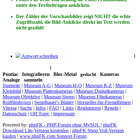
unter den Textbeiträgen anklicken.
Der Zähler der Vorschaubilder zeigt NICHT die echte
Zugriffszahl, die Bild-Anklicke direkt im Text werden
nicht gezählt!
1
Antwort schreiben
1
Pontiac
fotografieren
Bloc-Metal
Kameras
gedacht
Analoge
sammeln
Startseite
|
Museum A-G
|
Museum H-Q
|
Museum R-Z
|
Museum
Kleinbild
|
Museum Plattenkameras
|
Museum Digitalkameras
|
Museum Objektive
|
Museum Stereo
|
Museum Filmkameras
|
Rollfilmboxen
|
Sepplbauer's Blätter
|
Hersteller-für-Fremdfirmen
|
Vitessa
|
Suche
|
Infos
|
FAQ
|
Links
|
Registrieren
|
Regeln
|
Datenschutz
|
Off Topic
|
Impressum
Powered by:
phpFK - PHP-Forum ohne MySQL
|
phpFK
Download Lite-Version kostenlos
|
phpFK Shop Voll-Version
kaufen
|
www.phpFK.com Support Forum