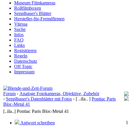
Museum Filmkameras
Rollfilmboxen
Sepplbauer's Blätter
Hersteller-für-Fremdfirmen
Vitessa
Suche
Infos
FAQ
Links
Registrieren
Regeln
Datenschutz
Off Topic
Impressum
Forum
›
Analoge Fotokameras, Objektive, Zubehör
›
Sepplbauer's Datenblätter mit Fotos
›
[ ..iIa.. ]
Pontiac Paris
Bloc-Metal 41
[..iIa..] Pontiac Paris Bloc-Metal 41
1
Antwort schreiben