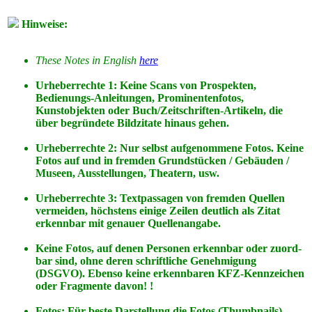
Hinweise:
These Notes in English
here
Urheberrechte 1: Keine Scans von Prospekten,
Bedienungs-Anleitungen, Prominentenfotos,
Kunstobjekten oder Buch/Zeitschriften-Artikeln, die
über begründete Bildzitate hinaus gehen.
Urheberrechte 2: Nur selbst aufgenommene Fotos. Keine
Fotos
auf
und
in
fremden Grundstücken / Gebäuden /
Museen, Ausstellungen, Theatern, usw.
Urheberrechte 3: Textpassagen von fremden Quellen
vermeiden, höchstens einige Zeilen deutlich als Zitat
erkennbar mit genauer Quellenangabe.
Keine Fotos, auf denen Personen erkennbar oder zuord-
bar sind, ohne deren schriftliche Genehmigung
(DSGVO). Ebenso keine erkennbaren KFZ-Kennzeichen
oder Fragmente davon! !
Fotos: Für beste Darstellung die Fotos (Thumbnails)