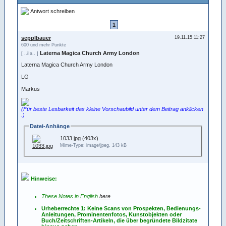
Antwort schreiben
1
sepplbauer
19.11.15 11:27
600 und mehr Punkte
Laterna Magica Church Army London
[ ..iIa.. ]
Laterna Magica Church Army London
LG
Markus
(Für beste Lesbarkeit das kleine Vorschaubild unter dem Beitrag anklicken
.)
Datei-Anhänge
1033.jpg
(403x)
Mime-Type: image/jpeg, 143 kB
Hinweise:
These Notes in English
here
Urheberrechte 1: Keine Scans von Prospekten, Bedienungs-
Anleitungen, Prominentenfotos, Kunstobjekten oder
Buch/Zeitschriften-Artikeln, die über begründete Bildzitate