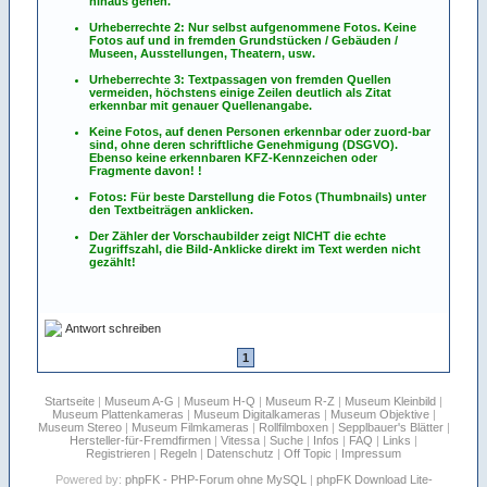
hinaus gehen.
Urheberrechte 2: Nur selbst aufgenommene Fotos. Keine
Fotos
auf
und
in
fremden Grundstücken / Gebäuden /
Museen, Ausstellungen, Theatern, usw.
Urheberrechte 3: Textpassagen von fremden Quellen
vermeiden, höchstens einige Zeilen deutlich als Zitat
erkennbar mit genauer Quellenangabe.
Keine Fotos, auf denen Personen erkennbar oder zuord-bar
sind, ohne deren schriftliche Genehmigung (DSGVO).
Ebenso keine erkennbaren KFZ-Kennzeichen oder
Fragmente davon! !
Fotos: Für beste Darstellung die Fotos (Thumbnails) unter
den Textbeiträgen anklicken.
Der Zähler der Vorschaubilder zeigt NICHT die echte
Zugriffszahl, die Bild-Anklicke direkt im Text werden nicht
gezählt!
Antwort schreiben
1
Startseite
|
Museum A-G
|
Museum H-Q
|
Museum R-Z
|
Museum Kleinbild
|
Museum Plattenkameras
|
Museum Digitalkameras
|
Museum Objektive
|
Museum Stereo
|
Museum Filmkameras
|
Rollfilmboxen
|
Sepplbauer's Blätter
|
Hersteller-für-Fremdfirmen
|
Vitessa
|
Suche
|
Infos
|
FAQ
|
Links
|
Registrieren
|
Regeln
|
Datenschutz
|
Off Topic
|
Impressum
Powered by:
phpFK - PHP-Forum ohne MySQL
|
phpFK Download Lite-