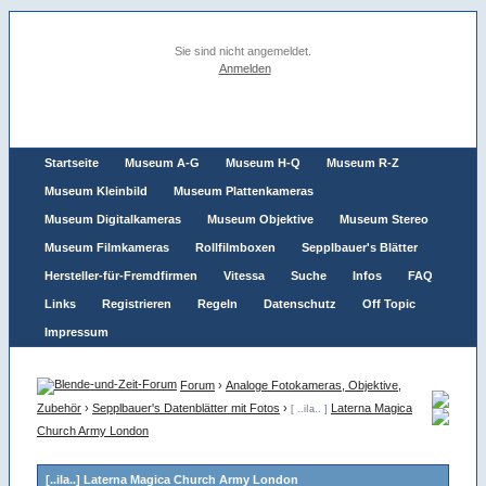
Sie sind nicht angemeldet.
Anmelden
Startseite
Museum A-G
Museum H-Q
Museum R-Z
Museum Kleinbild
Museum Plattenkameras
Museum Digitalkameras
Museum Objektive
Museum Stereo
Museum Filmkameras
Rollfilmboxen
Sepplbauer's Blätter
Hersteller-für-Fremdfirmen
Vitessa
Suche
Infos
FAQ
Links
Registrieren
Regeln
Datenschutz
Off Topic
Impressum
Forum
›
Analoge Fotokameras, Objektive,
Zubehör
›
Sepplbauer's Datenblätter mit Fotos
›
Laterna Magica
[ ..iIa.. ]
Church Army London
[..iIa..] Laterna Magica Church Army London