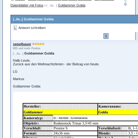
Datenblätter mit Fotos
›
Goldammer Golda
[ ..iIa.. ]
[..iIa..] Goldammer Golda
Antwort schreiben
1
sepplbauer
600 und mehr Punkte
Goldammer Golda
[ ..iIa.. ]
Hallo Leute,
Zurück aus den Weihnachtsferien - der Beitrag von heute.
LG
Markus
Goldammer Golda