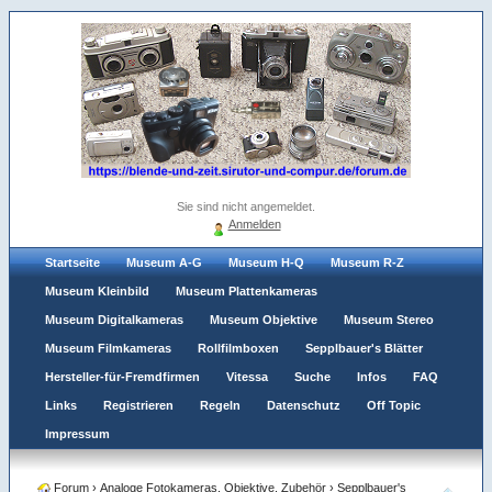
Sie sind nicht angemeldet.
Anmelden
Startseite
Museum A-G
Museum H-Q
Museum R-Z
Museum Kleinbild
Museum Plattenkameras
Museum Digitalkameras
Museum Objektive
Museum Stereo
Museum Filmkameras
Rollfilmboxen
Sepplbauer's Blätter
Hersteller-für-Fremdfirmen
Vitessa
Suche
Infos
FAQ
Links
Registrieren
Regeln
Datenschutz
Off Topic
Impressum
Forum
›
Analoge Fotokameras, Objektive, Zubehör
›
Sepplbauer's