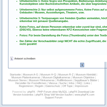
Urheberrechte 1: Keine Scans von Prospekten, Bedienungs-Anleitun
Kunstobjekten oder Buch/Zeitschriften-Artikeln, die über begründete 
Urheberrechte 2: Nur selbst aufgenommene Fotos. Keine Fotos
auf
u
Gebäuden / Museen, Ausstellungen, Theatern, usw.
Urheberrechte 3: Textpassagen von fremden Quellen vermeiden, höchst
erkennbar mit genauer Quellenangabe.
Keine Fotos, auf denen Personen erkennbar oder zuord-bar sind, oh
(DSGVO). Ebenso keine erkennbaren KFZ-Kennzeichen oder Fragmen
Fotos: Für beste Darstellung die Fotos (Thumbnails) unter den Textb
Der Zähler der Vorschaubilder zeigt NICHT die echte Zugriffszahl, die
nicht gezählt!
Antwort schreiben
1
Startseite
|
Museum A-G
|
Museum H-Q
|
Museum R-Z
|
Museum Kleinbild
|
Museum Plattenkameras
|
Museum Digitalkameras
|
Museum Objektive
|
Museum Stereo
|
Museum Filmkameras
|
Rollfilmboxen
|
Sepplbauer's Blätter
|
Hersteller-für-Fremdfirmen
|
Vitessa
|
Suche
|
Infos
|
FAQ
|
Links
|
Registrieren
|
Regeln
|
Datenschutz
|
Off Topic
|
Impressum
Powered by:
phpFK - PHP-Forum ohne MySQL
|
phpFK Download Lite-
Version kostenlos
|
phpFK Shop Voll-Version kaufen
|
www.phpFK.com
Support Forum