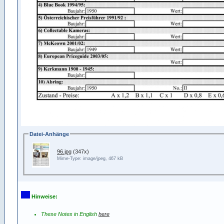
Datei-Anhänge
96.jpg
(347x)
Mime-Type: image/jpeg, 467 kB
Hinweise:
These Notes in English
here