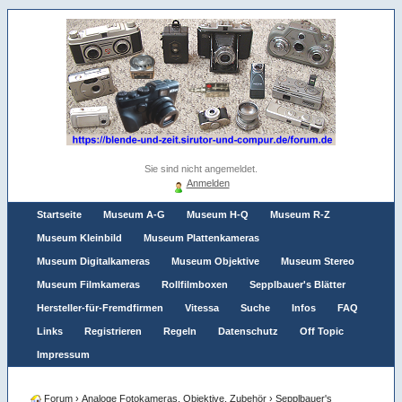
Sie sind nicht angemeldet.
Anmelden
Startseite
Museum A-G
Museum H-Q
Museum R-Z
Museum Kleinbild
Museum Plattenkameras
Museum Digitalkameras
Museum Objektive
Museum Stereo
Museum Filmkameras
Rollfilmboxen
Sepplbauer's Blätter
Hersteller-für-Fremdfirmen
Vitessa
Suche
Infos
FAQ
Links
Registrieren
Regeln
Datenschutz
Off Topic
Impressum
Forum
›
Analoge Fotokameras, Objektive, Zubehör
›
Sepplbauer's