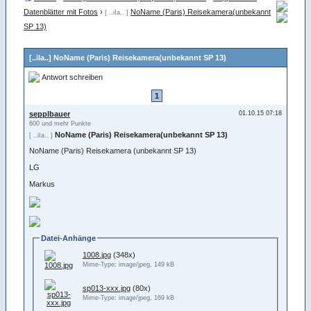
Datenblätter mit Fotos
›
NoName (Paris) Reisekamera(unbekannt
[ ..iIa.. ]
SP 13)
[..iIa..] NoName (Paris) Reisekamera(unbekannt SP 13)
Antwort schreiben
1
sepplbauer
01.10.15 07:18
600 und mehr Punkte
NoName (Paris) Reisekamera(unbekannt SP 13)
[ ..iIa.. ]
NoName (Paris) Reisekamera (unbekannt SP 13)
LG
Markus
Datei-Anhänge
1008.jpg
(348x)
Mime-Type: image/jpeg, 149 kB
sp013-xxx.jpg
(80x)
Mime-Type: image/jpeg, 169 kB