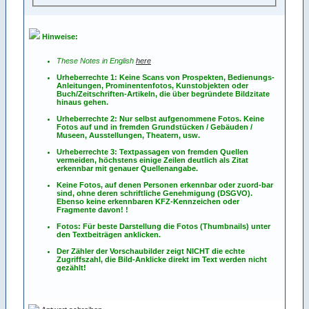
Hinweise:
These Notes in English
here
Urheberrechte 1: Keine Scans von Prospekten, Bedienungs-
Anleitungen, Prominentenfotos, Kunstobjekten oder
Buch/Zeitschriften-Artikeln, die über begründete Bildzitate
hinaus gehen.
Urheberrechte 2: Nur selbst aufgenommene Fotos. Keine
Fotos
auf
und
in
fremden Grundstücken / Gebäuden /
Museen, Ausstellungen, Theatern, usw.
Urheberrechte 3: Textpassagen von fremden Quellen
vermeiden, höchstens einige Zeilen deutlich als Zitat
erkennbar mit genauer Quellenangabe.
Keine Fotos, auf denen Personen erkennbar oder zuord-bar
sind, ohne deren schriftliche Genehmigung (DSGVO).
Ebenso keine erkennbaren KFZ-Kennzeichen oder
Fragmente davon! !
Fotos: Für beste Darstellung die Fotos (Thumbnails) unter
den Textbeiträgen anklicken.
Der Zähler der Vorschaubilder zeigt NICHT die echte
Zugriffszahl, die Bild-Anklicke direkt im Text werden nicht
gezählt!