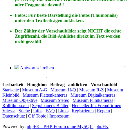
oder Fragmente davon! !
Fotos: Für beste Darstellung die Fotos (Thumbnails)
unter den Textbeiträgen anklicken.
Der Zähler der Vorschaubilder zeigt NICHT die echte
Zugriffszahl, die Bild-Anklicke direkt im Text werden
nicht gezählt!
1
Antwort schreiben
1
Lesbarkeit
Houghton
Beitrag
anklicken
Vorschaubild
Startseite
|
Museum A-G
|
Museum H-Q
|
Museum R-Z
|
Museum
Kleinbild
|
Museum Plattenkameras
|
Museum Digitalkameras
|
Museum Objektive
|
Museum Stereo
|
Museum Filmkameras
|
Rollfilmboxen
|
Sepplbauer's Blätter
|
Hersteller-für-Fremdfirmen
|
Vitessa
|
Suche
|
Infos
|
FAQ
|
Links
|
Registrieren
|
Regeln
|
Datenschutz
|
Off Topic
|
Impressum
Powered by:
phpFK - PHP-Forum ohne MySQL
|
phpFK