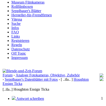
Museum Filmkameras
Rollfilmboxen
Sepplbauer's Blätter
Hersteller-für-Fremdfirmen
Vitessa
Suche
Infos
FAQ
Links
Registrieren
Regeln
Datenschutz
Off Topic
Impressum
Forum
›
Analoge Fotokameras, Objektive, Zubehör
›
Sepplbauer's Datenblätter mit Fotos
›
[ ..iIa.. ]
Houghton
Ensign Ticka
[..iIa..] Houghton Ensign Ticka
1
Antwort schreiben