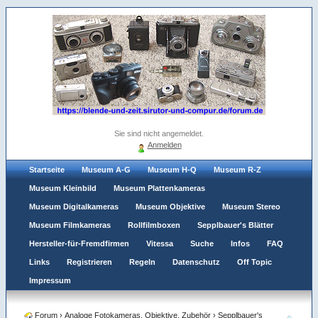
Sie sind nicht angemeldet.
Anmelden
Startseite
Museum A-G
Museum H-Q
Museum R-Z
Museum Kleinbild
Museum Plattenkameras
Museum Digitalkameras
Museum Objektive
Museum Stereo
Museum Filmkameras
Rollfilmboxen
Sepplbauer's Blätter
Hersteller-für-Fremdfirmen
Vitessa
Suche
Infos
FAQ
Links
Registrieren
Regeln
Datenschutz
Off Topic
Impressum
Forum
›
Analoge Fotokameras, Objektive, Zubehör
›
Sepplbauer's