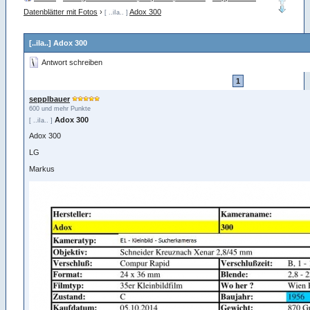
Datenblätter mit Fotos
›
Adox 300
[ ..iIa.. ]
[..iIa..] Adox 300
Antwort schreiben
1
sepplbauer
600 und mehr Punkte
Adox 300
[ ..iIa.. ]
Adox 300
LG
Markus