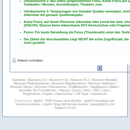
Urheberrechte 2: Nur selbst aufgenommene Fotos. Keine Fotos
auf
u
Gebäuden / Museen, Ausstellungen, Theatern, usw.
Urheberrechte 3: Textpassagen von fremden Quellen vermeiden, höchst
erkennbar mit genauer Quellenangabe.
Keine Fotos, auf denen Personen erkennbar oder zuord-bar sind, oh
(DSGVO). Ebenso keine erkennbaren KFZ-Kennzeichen oder Fragmen
Fotos: Für beste Darstellung die Fotos (Thumbnails) unter den Textb
Der Zähler der Vorschaubilder zeigt NICHT die echte Zugriffszahl, die
nicht gezählt!
Antwort schreiben
1
Startseite
|
Museum A-G
|
Museum H-Q
|
Museum R-Z
|
Museum Kleinbild
|
Museum Plattenkameras
|
Museum Digitalkameras
|
Museum Objektive
|
Museum Stereo
|
Museum Filmkameras
|
Rollfilmboxen
|
Sepplbauer's Blätter
|
Hersteller-für-Fremdfirmen
|
Vitessa
|
Suche
|
Infos
|
FAQ
|
Links
|
Registrieren
|
Regeln
|
Datenschutz
|
Off Topic
|
Impressum
Powered by:
phpFK - PHP-Forum ohne MySQL
|
phpFK Download Lite-
Version kostenlos
|
phpFK Shop Voll-Version kaufen
|
www.phpFK.com
Support Forum