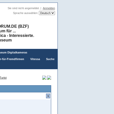
Sie sind nicht angemeldet. |
Anmelden
Sprache auswählen:
RUM.DE (BZF)
 für ...
a - Interessierte.
museum
eum Digitalkameras
er-für-Fremdfirmen
Vitessa
Suche
urist
1