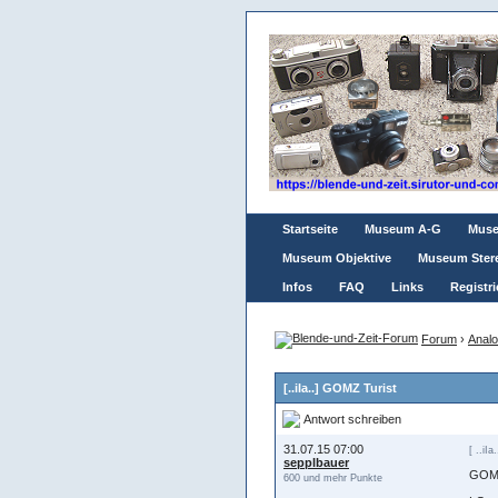
Startseite
Museum A-G
Mus
Museum Objektive
Museum Ster
Infos
FAQ
Links
Registri
Forum
›
Analo
[..iIa..] GOMZ Turist
Antwort schreiben
31.07.15 07:00
[ ..iIa.
sepplbauer
GOMZ
600 und mehr Punkte