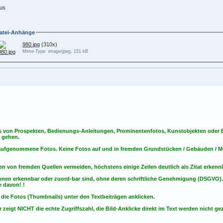
us
atei-Anhänge
980.jpg
(310x)
Mime-Type: image/jpeg, 151 kB
s von Prospekten, Bedienungs-Anleitungen, Prominentenfotos, Kunstobjekten oder Bu
s gehen.
t aufgenommene Fotos. Keine Fotos
auf
und
in
fremden Grundstücken / Gebäuden / Mu
en von fremden Quellen vermeiden, höchstens einige Zeilen deutlich als Zitat erken
onen erkennbar oder zuord-bar sind, ohne deren schriftliche Genehmigung (DSGVO)
 davon! !
 die Fotos (Thumbnails) unter den Textbeiträgen anklicken.
 zeigt NICHT die echte Zugriffszahl, die Bild-Anklicke direkt im Text werden nicht gez