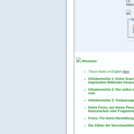
LG
Mark
D
Hinweise:
These Notes in English
here
Urheberrechte 1: Keine Scan
begründete Bildzitate hinau
Urheberrechte 2: Nur selbs
usw.
Urheberrechte 3: Textpassag
Keine Fotos, auf denen Pers
Kennzeichen oder Fragmente
Fotos: Für beste Darstellung
Der Zähler der Vorschaubilder