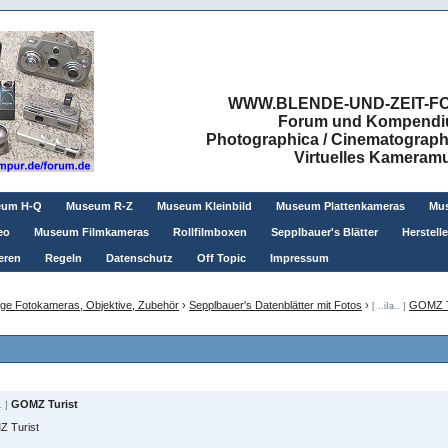
WWW.BLENDE-UND-ZEIT-FO
Forum und Kompendium
Photographica / Cinematographic
Virtuelles Kamera
eum H-Q
Museum R-Z
Museum Kleinbild
Museum Plattenkameras
Mus
eo
Museum Filmkameras
Rollfilmboxen
Sepplbauer's Blätter
Herstell
eren
Regeln
Datenschutz
Off Topic
Impressum
ge Fotokameras, Objektive, Zubehör
›
Sepplbauer's Datenblätter mit Fotos
›
GOMZ T
[ ..iIa.. ]
GOMZ Turist
. ]
 Turist