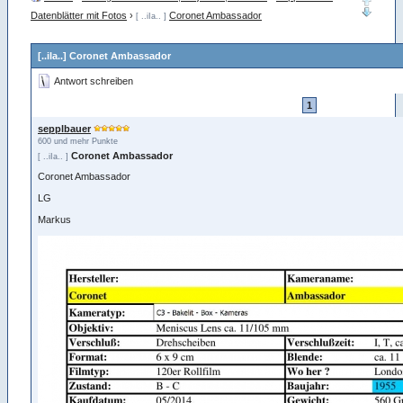
Datenblätter mit Fotos
›
Coronet Ambassador
[ ..iIa.. ]
[..iIa..] Coronet Ambassador
Antwort schreiben
1
sepplbauer
600 und mehr Punkte
Coronet Ambassador
[ ..iIa.. ]
Coronet Ambassador
LG
Markus