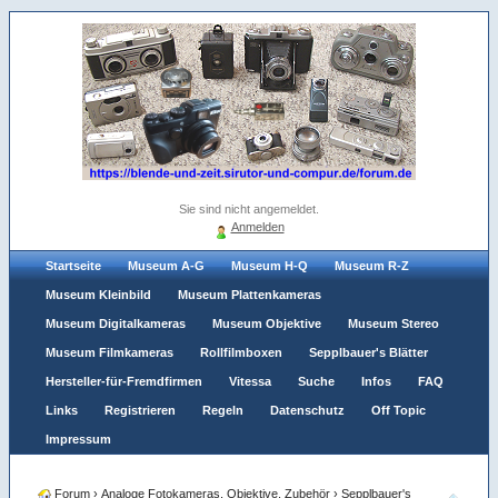
Sie sind nicht angemeldet.
Anmelden
Startseite
Museum A-G
Museum H-Q
Museum R-Z
Museum Kleinbild
Museum Plattenkameras
Museum Digitalkameras
Museum Objektive
Museum Stereo
Museum Filmkameras
Rollfilmboxen
Sepplbauer's Blätter
Hersteller-für-Fremdfirmen
Vitessa
Suche
Infos
FAQ
Links
Registrieren
Regeln
Datenschutz
Off Topic
Impressum
Forum
›
Analoge Fotokameras, Objektive, Zubehör
›
Sepplbauer's