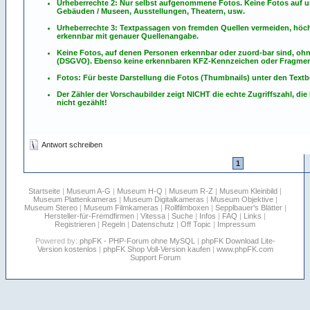
Urheberrechte 2: Nur selbst aufgenommene Fotos. Keine Fotos
auf
u
Gebäuden / Museen, Ausstellungen, Theatern, usw.
Urheberrechte 3: Textpassagen von fremden Quellen vermeiden, höchst
erkennbar mit genauer Quellenangabe.
Keine Fotos, auf denen Personen erkennbar oder zuord-bar sind, oh
(DSGVO). Ebenso keine erkennbaren KFZ-Kennzeichen oder Fragmen
Fotos: Für beste Darstellung die Fotos (Thumbnails) unter den Textb
Der Zähler der Vorschaubilder zeigt NICHT die echte Zugriffszahl, die
nicht gezählt!
Antwort schreiben
1
Startseite
|
Museum A-G
|
Museum H-Q
|
Museum R-Z
|
Museum Kleinbild
|
Museum Plattenkameras
|
Museum Digitalkameras
|
Museum Objektive
|
Museum Stereo
|
Museum Filmkameras
|
Rollfilmboxen
|
Sepplbauer's Blätter
|
Hersteller-für-Fremdfirmen
|
Vitessa
|
Suche
|
Infos
|
FAQ
|
Links
|
Registrieren
|
Regeln
|
Datenschutz
|
Off Topic
|
Impressum
Powered by:
phpFK - PHP-Forum ohne MySQL
|
phpFK Download Lite-
Version kostenlos
|
phpFK Shop Voll-Version kaufen
|
www.phpFK.com
Support Forum