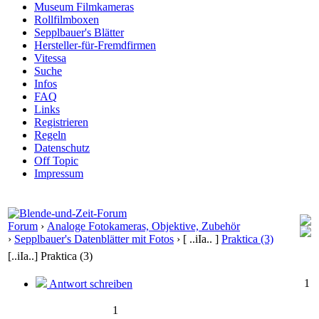
Museum Filmkameras
Rollfilmboxen
Sepplbauer's Blätter
Hersteller-für-Fremdfirmen
Vitessa
Suche
Infos
FAQ
Links
Registrieren
Regeln
Datenschutz
Off Topic
Impressum
Forum
›
Analoge Fotokameras, Objektive, Zubehör
›
Sepplbauer's Datenblätter mit Fotos
›
[ ..iIa.. ]
Praktica (3)
[..iIa..] Praktica (3)
1
Antwort schreiben
1