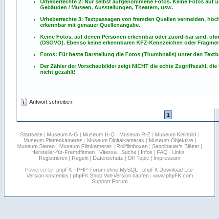
Urheberrechte 2: Nur selbst aufgenommene Fotos. Keine Fotos
auf
u
Gebäuden / Museen, Ausstellungen, Theatern, usw.
Urheberrechte 3: Textpassagen von fremden Quellen vermeiden, höchst
erkennbar mit genauer Quellenangabe.
Keine Fotos, auf denen Personen erkennbar oder zuord-bar sind, oh
(DSGVO). Ebenso keine erkennbaren KFZ-Kennzeichen oder Fragmen
Fotos: Für beste Darstellung die Fotos (Thumbnails) unter den Textb
Der Zähler der Vorschaubilder zeigt NICHT die echte Zugriffszahl, die
nicht gezählt!
Antwort schreiben
1
Startseite
|
Museum A-G
|
Museum H-Q
|
Museum R-Z
|
Museum Kleinbild
|
Museum Plattenkameras
|
Museum Digitalkameras
|
Museum Objektive
|
Museum Stereo
|
Museum Filmkameras
|
Rollfilmboxen
|
Sepplbauer's Blätter
|
Hersteller-für-Fremdfirmen
|
Vitessa
|
Suche
|
Infos
|
FAQ
|
Links
|
Registrieren
|
Regeln
|
Datenschutz
|
Off Topic
|
Impressum
Powered by:
phpFK - PHP-Forum ohne MySQL
|
phpFK Download Lite-
Version kostenlos
|
phpFK Shop Voll-Version kaufen
|
www.phpFK.com
Support Forum