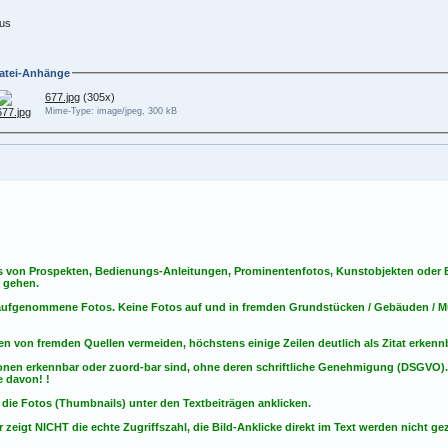
us
atei-Anhänge
677.jpg
(305x)
Mime-Type: image/jpeg, 300 kB
s von Prospekten, Bedienungs-Anleitungen, Prominentenfotos, Kunstobjekten oder Bu
s gehen.
t aufgenommene Fotos. Keine Fotos
auf
und
in
fremden Grundstücken / Gebäuden / Mu
en von fremden Quellen vermeiden, höchstens einige Zeilen deutlich als Zitat erken
onen erkennbar oder zuord-bar sind, ohne deren schriftliche Genehmigung (DSGVO)
 davon! !
 die Fotos (Thumbnails) unter den Textbeiträgen anklicken.
 zeigt NICHT die echte Zugriffszahl, die Bild-Anklicke direkt im Text werden nicht gez