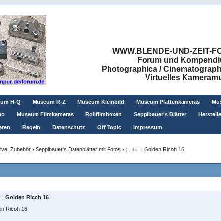
WWW.BLENDE-UND-ZEIT-FO
Forum und Kompendium
Photographica / Cinematographic
Virtuelles Kamera
eum H-Q
Museum R-Z
Museum Kleinbild
Museum Plattenkameras
Mus
eo
Museum Filmkameras
Rollfilmboxen
Sepplbauer's Blätter
Herstell
eren
Regeln
Datenschutz
Off Topic
Impressum
ive, Zubehör
›
Sepplbauer's Datenblätter mit Fotos
›
Golden Ricoh 16
[ ..iIa.. ]
Golden Ricoh 16
. ]
en Ricoh 16