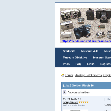
Startseite
Museum A-G
Mus
Museum Objektive
Museum Ster
Infos
FAQ
Links
Registri
Forum
›
Analoge Fotokameras, Objekt
[..iIa..] Golden Ricoh 16
Antwort schreiben
22.09.14 07:17
[ ..iIa.
sepplbauer
Gold
600 und mehr Punkte
LG