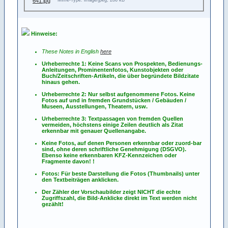
Mime-Type: image/jpeg, 286 kB
Hinweise:
These Notes in English
here
Urheberrechte 1: Keine Scans von Prospekten, Bedienungs-
Anleitungen, Prominentenfotos, Kunstobjekten oder
Buch/Zeitschriften-Artikeln, die über begründete Bildzitate
hinaus gehen.
Urheberrechte 2: Nur selbst aufgenommene Fotos. Keine
Fotos
auf
und
in
fremden Grundstücken / Gebäuden /
Museen, Ausstellungen, Theatern, usw.
Urheberrechte 3: Textpassagen von fremden Quellen
vermeiden, höchstens einige Zeilen deutlich als Zitat
erkennbar mit genauer Quellenangabe.
Keine Fotos, auf denen Personen erkennbar oder zuord-bar
sind, ohne deren schriftliche Genehmigung (DSGVO).
Ebenso keine erkennbaren KFZ-Kennzeichen oder
Fragmente davon! !
Fotos: Für beste Darstellung die Fotos (Thumbnails) unter
den Textbeiträgen anklicken.
Der Zähler der Vorschaubilder zeigt NICHT die echte
Zugriffszahl, die Bild-Anklicke direkt im Text werden nicht
gezählt!