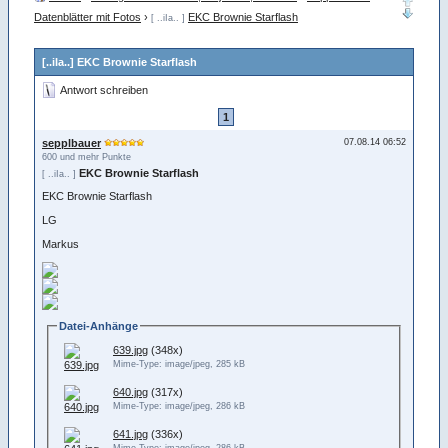
Datenblätter mit Fotos
›
EKC Brownie Starflash
[ ..iIa.. ]
[..iIa..] EKC Brownie Starflash
Antwort schreiben
1
sepplbauer
07.08.14 06:52
600 und mehr Punkte
EKC Brownie Starflash
[ ..iIa.. ]
EKC Brownie Starflash
LG
Markus
Datei-Anhänge
639.jpg
(348x)
Mime-Type: image/jpeg, 285 kB
640.jpg
(317x)
Mime-Type: image/jpeg, 286 kB
641.jpg
(336x)