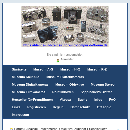
Sie sind nicht angemeldet.
Anmelden
Startseite
Museum A-G
Museum H-Q
Museum R-Z
Museum Kleinbild
Museum Plattenkameras
Museum Digitalkameras
Museum Objektive
Museum Stereo
Museum Filmkameras
Rollfilmboxen
Sepplbauer's Blätter
Hersteller-für-Fremdfirmen
Vitessa
Suche
Infos
FAQ
Links
Registrieren
Regeln
Datenschutz
Off Topic
Impressum
Forum
›
Analoge Fotokameras, Objektive, Zubehör
›
Sepplbauer's