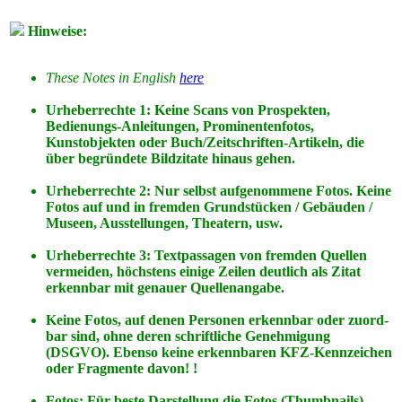
Hinweise:
These Notes in English
here
Urheberrechte 1: Keine Scans von Prospekten,
Bedienungs-Anleitungen, Prominentenfotos,
Kunstobjekten oder Buch/Zeitschriften-Artikeln, die
über begründete Bildzitate hinaus gehen.
Urheberrechte 2: Nur selbst aufgenommene Fotos. Keine
Fotos
auf
und
in
fremden Grundstücken / Gebäuden /
Museen, Ausstellungen, Theatern, usw.
Urheberrechte 3: Textpassagen von fremden Quellen
vermeiden, höchstens einige Zeilen deutlich als Zitat
erkennbar mit genauer Quellenangabe.
Keine Fotos, auf denen Personen erkennbar oder zuord-
bar sind, ohne deren schriftliche Genehmigung
(DSGVO). Ebenso keine erkennbaren KFZ-Kennzeichen
oder Fragmente davon! !
Fotos: Für beste Darstellung die Fotos (Thumbnails)