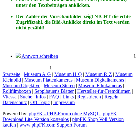
unter den Textbeiträgen anklicken.
Der Zähler der Vorschaubilder zeigt NICHT die echte
Zugriffszahl, die Bild-Anklicke direkt im Text werden
nicht gezählt!
1
Antwort schreiben
1
Startseite
|
Museum A-G
|
Museum H-Q
|
Museum R-Z
|
Museum
Kleinbild
|
Museum Plattenkameras
|
Museum Digitalkameras
|
Museum Objektive
|
Museum Stereo
|
Museum Filmkameras
|
Rollfilmboxen
|
Sepplbauer's Blätter
|
Hersteller-für-Fremdfirmen
|
Vitessa
|
Suche
|
Infos
|
FAQ
|
Links
|
Registrieren
|
Regeln
|
Datenschutz
|
Off Topic
|
Impressum
Powered by:
phpFK - PHP-Forum ohne MySQL
|
phpFK
Download Lite-Version kostenlos
|
phpFK Shop Voll-Version
kaufen
|
www.phpFK.com Support Forum