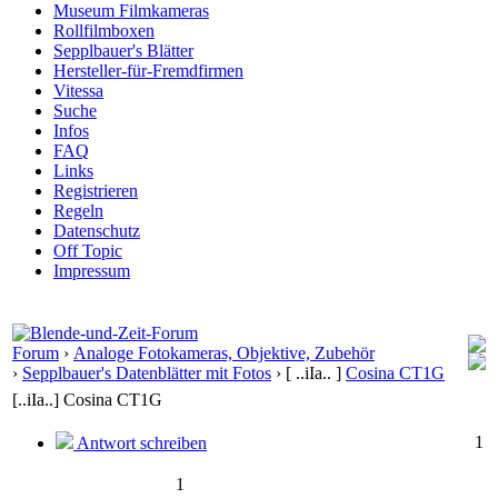
Museum Filmkameras
Rollfilmboxen
Sepplbauer's Blätter
Hersteller-für-Fremdfirmen
Vitessa
Suche
Infos
FAQ
Links
Registrieren
Regeln
Datenschutz
Off Topic
Impressum
Forum
›
Analoge Fotokameras, Objektive, Zubehör
›
Sepplbauer's Datenblätter mit Fotos
›
[ ..iIa.. ]
Cosina CT1G
[..iIa..] Cosina CT1G
1
Antwort schreiben
1