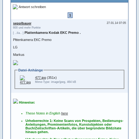
Antwort schreiben
1
sepplbauer
27.01.14 07:05
600 und mehr Punkte
Plattenkamera Kodak EKC Premo .
[ ..iIa.. ]
Plttenkamera EKC Premo
LG
Markus
Datei-Anhänge
477.jpg
(351x)
Mime-Type: image/jpeg, 464 kB
Hinweise:
These Notes in English
here
Urheberrechte 1: Keine Scans von Prospekten, Bedienungs-
Anleitungen, Prominentenfotos, Kunstobjekten oder
Buch/Zeitschriften-Artikeln, die über begründete Bildzitate
hinaus gehen.