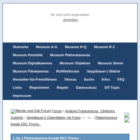
Sie sind nicht angemeldet.
Anmelden
Startseite
Museum A-G
Museum H-Q
Museum R-Z
Museum Kleinbild
Museum Plattenkameras
Museum Digitalkameras
Museum Objektive
Museum Stereo
Museum Filmkameras
Rollfilmboxen
Sepplbauer's Blätter
Hersteller-für-Fremdfirmen
Vitessa
Suche
Infos
FAQ
Links
Registrieren
Regeln
Datenschutz
Off Topic
Impressum
Forum
›
Analoge Fotokameras, Objektive,
Zubehör
›
Sepplbauer's Datenblätter mit Fotos
›
Plattenkamera
[ ..iIa.. ]
Kodak EKC Premo .
[..iIa..] Plattenkamera Kodak EKC Premo .