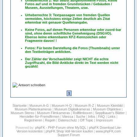
Urheberrechte 2: Nur selbst aufgenommene Fotos. Keine
Fotos
auf
und
in
fremden Grundstücken / Gebäuden /
Museen, Ausstellungen, Theatern, usw.
Urheberrechte 3: Textpassagen von fremden Quellen
vermeiden, höchstens einige Zeilen deutlich als Zitat
erkennbar mit genauer Quellenangabe.
Keine Fotos, auf denen Personen erkennbar oder zuord-bar
sind, ohne deren schriftliche Genehmigung (DSGVO).
Ebenso keine erkennbaren KFZ-Kennzeichen oder
Fragmente davon! !
Fotos: Für beste Darstellung die Fotos (Thumbnails) unter
den Textbeiträgen anklicken.
Der Zähler der Vorschaubilder zeigt NICHT die echte
Zugriffszahl, die Bild-Anklicke direkt im Text werden nicht
gezählt!
Antwort schreiben
1
Startseite
|
Museum A-G
|
Museum H-Q
|
Museum R-Z
|
Museum Kleinbild
|
Museum Plattenkameras
|
Museum Digitalkameras
|
Museum Objektive
|
Museum Stereo
|
Museum Filmkameras
|
Rollfilmboxen
|
Sepplbauer's Blätter
|
Hersteller-für-Fremdfirmen
|
Vitessa
|
Suche
|
Infos
|
FAQ
|
Links
|
Registrieren
|
Regeln
|
Datenschutz
|
Off Topic
|
Impressum
Powered by:
phpFK - PHP-Forum ohne MySQL
|
phpFK Download Lite-
Version kostenlos
|
phpFK Shop Voll-Version kaufen
|
www.phpFK.com
Support Forum