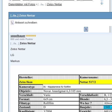
Datenblätter mit Fotos
›
Zeiss Nettar
[ ..iIa.. ]
[..iIa..] Zeiss Nettar
Antwort schreiben
1
sepplbauer
600 und mehr Punkte
Zeiss Nettar
[ ..iIa.. ]
Zeiss Nettar
LG
Markus