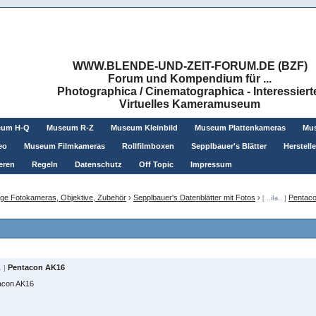
WWW.BLENDE-UND-ZEIT-FORUM.DE (BZF)
Forum und Kompendium für ...
Photographica / Cinematographica - Interessiert
Virtuelles Kameramuseum
eum H-Q
Museum R-Z
Museum Kleinbild
Museum Plattenkameras
Mus
eo
Museum Filmkameras
Rollfilmboxen
Sepplbauer's Blätter
Herstell
eren
Regeln
Datenschutz
Off Topic
Impressum
ge Fotokameras, Objektive, Zubehör
›
Sepplbauer's Datenblätter mit Fotos
›
Pentac
[ ..iIa.. ]
Pentacon AK16
. ]
acon AK16