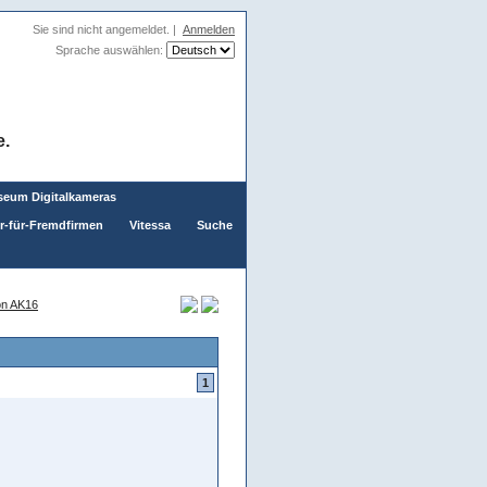
Sie sind nicht angemeldet. |
Anmelden
Sprache auswählen:
e.
eum Digitalkameras
er-für-Fremdfirmen
Vitessa
Suche
on AK16
1