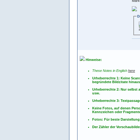
Mark
D
Hinweise:
These Notes in English
here
Urheberrechte 1: Keine Scan
begründete Bildzitate hinau
Urheberrechte 2: Nur selbs
usw.
Urheberrechte 3: Textpassag
Keine Fotos, auf denen Pers
Kennzeichen oder Fragmente
Fotos: Für beste Darstellung
Der Zähler der Vorschaubilder