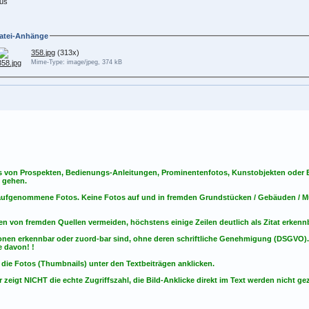
us
atei-Anhänge
358.jpg
(313x)
Mime-Type: image/jpeg, 374 kB
s von Prospekten, Bedienungs-Anleitungen, Prominentenfotos, Kunstobjekten oder Bu
s gehen.
t aufgenommene Fotos. Keine Fotos
auf
und
in
fremden Grundstücken / Gebäuden / Mu
en von fremden Quellen vermeiden, höchstens einige Zeilen deutlich als Zitat erken
onen erkennbar oder zuord-bar sind, ohne deren schriftliche Genehmigung (DSGVO)
 davon! !
 die Fotos (Thumbnails) unter den Textbeiträgen anklicken.
 zeigt NICHT die echte Zugriffszahl, die Bild-Anklicke direkt im Text werden nicht gez