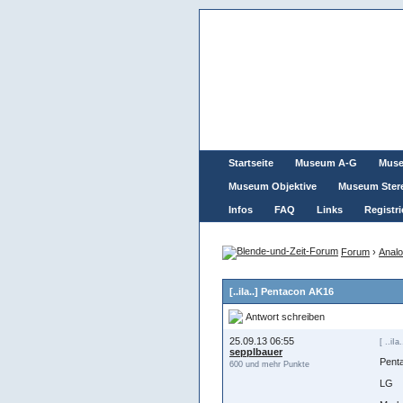
Startseite
Museum A-G
Mus
Museum Objektive
Museum Ster
Infos
FAQ
Links
Registri
Forum
›
Analo
[..iIa..] Pentacon AK16
Antwort schreiben
25.09.13 06:55
[ ..iIa.
sepplbauer
Pent
600 und mehr Punkte
LG