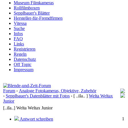
Museum Filmkameras
Rollfilmboxen
Sepplbauer's Blätter
Hersteller-für-Fremdfirmen
Vitessa
Suche
Infos
FAQ
Links
Registrieren
Regeln
Datenschutz
Off Topic
Impressum
Forum
›
Analoge Fotokameras, Objektive, Zubehör
›
Sepplbauer's Datenblätter mit Fotos
›
[ ..iIa.. ]
Welta Weltax
Junior
[..iIa..] Welta Weltax Junior
1
Antwort schreiben