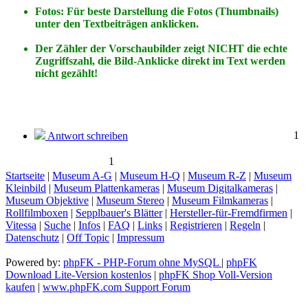
Fotos: Für beste Darstellung die Fotos (Thumbnails)
unter den Textbeiträgen anklicken.
Der Zähler der Vorschaubilder zeigt NICHT die echte
Zugriffszahl, die Bild-Anklicke direkt im Text werden
nicht gezählt!
1
Antwort schreiben
1
Startseite
|
Museum A-G
|
Museum H-Q
|
Museum R-Z
|
Museum
Kleinbild
|
Museum Plattenkameras
|
Museum Digitalkameras
|
Museum Objektive
|
Museum Stereo
|
Museum Filmkameras
|
Rollfilmboxen
|
Sepplbauer's Blätter
|
Hersteller-für-Fremdfirmen
|
Vitessa
|
Suche
|
Infos
|
FAQ
|
Links
|
Registrieren
|
Regeln
|
Datenschutz
|
Off Topic
|
Impressum
Powered by:
phpFK - PHP-Forum ohne MySQL
|
phpFK
Download Lite-Version kostenlos
|
phpFK Shop Voll-Version
kaufen
|
www.phpFK.com Support Forum