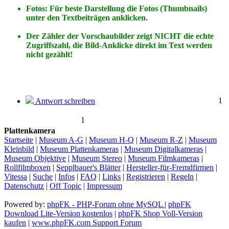
Fotos: Für beste Darstellung die Fotos (Thumbnails)
unter den Textbeiträgen anklicken.
Der Zähler der Vorschaubilder zeigt NICHT die echte
Zugriffszahl, die Bild-Anklicke direkt im Text werden
nicht gezählt!
1
Antwort schreiben
1
Plattenkamera
Startseite
|
Museum A-G
|
Museum H-Q
|
Museum R-Z
|
Museum
Kleinbild
|
Museum Plattenkameras
|
Museum Digitalkameras
|
Museum Objektive
|
Museum Stereo
|
Museum Filmkameras
|
Rollfilmboxen
|
Sepplbauer's Blätter
|
Hersteller-für-Fremdfirmen
|
Vitessa
|
Suche
|
Infos
|
FAQ
|
Links
|
Registrieren
|
Regeln
|
Datenschutz
|
Off Topic
|
Impressum
Powered by:
phpFK - PHP-Forum ohne MySQL
|
phpFK
Download Lite-Version kostenlos
|
phpFK Shop Voll-Version
kaufen
|
www.phpFK.com Support Forum