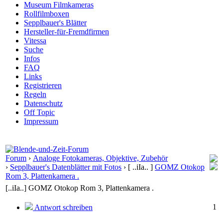
Museum Filmkameras
Rollfilmboxen
Sepplbauer's Blätter
Hersteller-für-Fremdfirmen
Vitessa
Suche
Infos
FAQ
Links
Registrieren
Regeln
Datenschutz
Off Topic
Impressum
Forum
›
Analoge Fotokameras, Objektive, Zubehör
›
Sepplbauer's Datenblätter mit Fotos
›
[ ..iIa.. ]
GOMZ Otokop
Rom 3, Plattenkamera .
[..iIa..] GOMZ Otokop Rom 3, Plattenkamera .
1
Antwort schreiben