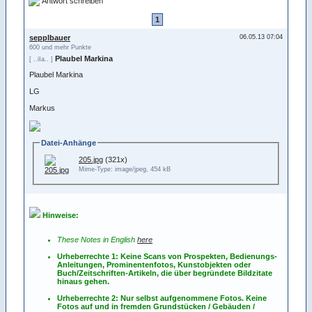
Antwort schreiben
1
sepplbauer
06.05.13 07:04
600 und mehr Punkte
Plaubel Markina
[ ..iIa.. ]
Plaubel Markina
LG
Markus
Datei-Anhänge
205.jpg
(321x)
Mime-Type: image/jpeg, 454 kB
Hinweise:
These Notes in English
here
Urheberrechte 1: Keine Scans von Prospekten, Bedienungs-
Anleitungen, Prominentenfotos, Kunstobjekten oder
Buch/Zeitschriften-Artikeln, die über begründete Bildzitate
hinaus gehen.
Urheberrechte 2: Nur selbst aufgenommene Fotos. Keine
Fotos
auf
und
in
fremden Grundstücken / Gebäuden /