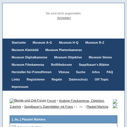
Sie sind nicht angemeldet.
Anmelden
Startseite
Museum A-G
Museum H-Q
Museum R-Z
Museum Kleinbild
Museum Plattenkameras
Museum Digitalkameras
Museum Objektive
Museum Stereo
Museum Filmkameras
Rollfilmboxen
Sepplbauer's Blätter
Hersteller-für-Fremdfirmen
Vitessa
Suche
Infos
FAQ
Links
Registrieren
Regeln
Datenschutz
Off Topic
Impressum
Forum
›
Analoge Fotokameras, Objektive,
Zubehör
›
Sepplbauer's Datenblätter mit Fotos
›
Plaubel Markina
[ ..iIa.. ]
[..iIa..] Plaubel Markina