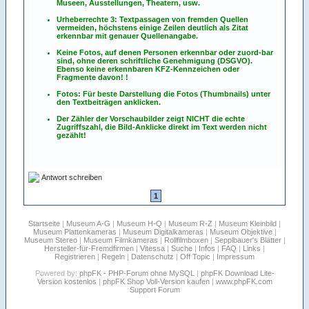
Museen, Ausstellungen, Theatern, usw.
Urheberrechte 3: Textpassagen von fremden Quellen
vermeiden, höchstens einige Zeilen deutlich als Zitat
erkennbar mit genauer Quellenangabe.
Keine Fotos, auf denen Personen erkennbar oder zuord-bar
sind, ohne deren schriftliche Genehmigung (DSGVO).
Ebenso keine erkennbaren KFZ-Kennzeichen oder
Fragmente davon! !
Fotos: Für beste Darstellung die Fotos (Thumbnails) unter
den Textbeiträgen anklicken.
Der Zähler der Vorschaubilder zeigt NICHT die echte
Zugriffszahl, die Bild-Anklicke direkt im Text werden nicht
gezählt!
Antwort schreiben
1
Startseite
|
Museum A-G
|
Museum H-Q
|
Museum R-Z
|
Museum Kleinbild
|
Museum Plattenkameras
|
Museum Digitalkameras
|
Museum Objektive
|
Museum Stereo
|
Museum Filmkameras
|
Rollfilmboxen
|
Sepplbauer's Blätter
|
Hersteller-für-Fremdfirmen
|
Vitessa
|
Suche
|
Infos
|
FAQ
|
Links
|
Registrieren
|
Regeln
|
Datenschutz
|
Off Topic
|
Impressum
Powered by:
phpFK - PHP-Forum ohne MySQL
|
phpFK Download Lite-
Version kostenlos
|
phpFK Shop Voll-Version kaufen
|
www.phpFK.com
Support Forum