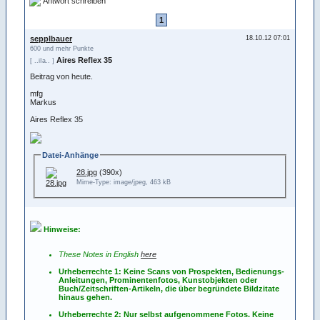
Antwort schreiben
1
sepplbauer
18.10.12 07:01
600 und mehr Punkte
Aires Reflex 35
[ ..iIa.. ]
Beitrag von heute.
mfg
Markus
Aires Reflex 35
Datei-Anhänge
28.jpg
(390x)
Mime-Type: image/jpeg, 463 kB
Hinweise:
These Notes in English
here
Urheberrechte 1: Keine Scans von Prospekten, Bedienungs-
Anleitungen, Prominentenfotos, Kunstobjekten oder
Buch/Zeitschriften-Artikeln, die über begründete Bildzitate
hinaus gehen.
Urheberrechte 2: Nur selbst aufgenommene Fotos. Keine