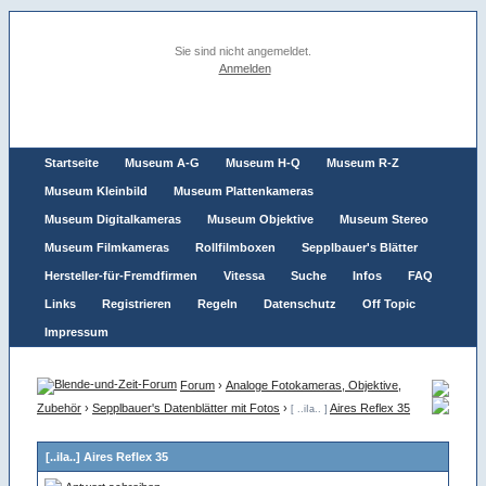
Sie sind nicht angemeldet.
Anmelden
Startseite
Museum A-G
Museum H-Q
Museum R-Z
Museum Kleinbild
Museum Plattenkameras
Museum Digitalkameras
Museum Objektive
Museum Stereo
Museum Filmkameras
Rollfilmboxen
Sepplbauer's Blätter
Hersteller-für-Fremdfirmen
Vitessa
Suche
Infos
FAQ
Links
Registrieren
Regeln
Datenschutz
Off Topic
Impressum
Forum
›
Analoge Fotokameras, Objektive,
Zubehör
›
Sepplbauer's Datenblätter mit Fotos
›
Aires Reflex 35
[ ..iIa.. ]
[..iIa..] Aires Reflex 35