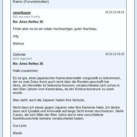
Rainer (Forumbetreiber)
sepplbauer
18.10.12 08:14
600 und mehr Punkte
Re: Aires Reflex 35
Finde aber es ist ein relativ hochwertiger, guter Nachbau.
mfg
Markus
Zipferlak
19.10.12 02:25
nicht registriert
Re: Aires Reflex 35
Hallo zusammen.
Es tut gut, einen japanischen Kamerahersteller vorgestellt zu bekommen,
der es (wie Zeiss Ikon) auch nicht über die Runden geschafft hat.
Aires, ein Hersteller im Seikosha Konzern, verabschiedete sich schon in
den 60er Jahren vom Kamerabau, da der Konkurrenzdruck zu stark
wurde.
Man sieht: auch die Japaner hatten ihre Verluste.
Nicht dass ich etwas gegen Japaner oder ihre Kameras habe, ich denke
dass sich Qualität und Innovaität auf lange Sicht immer durchsetzen. Siehe
Canon, die sich Mitte der 80er Jahre durch eine verschlafene
Autofokustechnik beinahe verabschiedet hatten.
Gut Licht
Martin