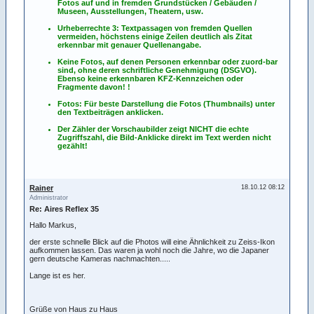
Fotos
auf
und
in
fremden Grundstücken / Gebäuden /
Museen, Ausstellungen, Theatern, usw.
Urheberrechte 3: Textpassagen von fremden Quellen
vermeiden, höchstens einige Zeilen deutlich als Zitat
erkennbar mit genauer Quellenangabe.
Keine Fotos, auf denen Personen erkennbar oder zuord-bar
sind, ohne deren schriftliche Genehmigung (DSGVO).
Ebenso keine erkennbaren KFZ-Kennzeichen oder
Fragmente davon! !
Fotos: Für beste Darstellung die Fotos (Thumbnails) unter
den Textbeiträgen anklicken.
Der Zähler der Vorschaubilder zeigt NICHT die echte
Zugriffszahl, die Bild-Anklicke direkt im Text werden nicht
gezählt!
Rainer
18.10.12 08:12
Administrator
Re: Aires Reflex 35
Hallo Markus,
der erste schnelle Blick auf die Photos will eine Ähnlichkeit zu Zeiss-Ikon
aufkommen lassen. Das waren ja wohl noch die Jahre, wo die Japaner
gern deutsche Kameras nachmachten.....
Lange ist es her.
Grüße von Haus zu Haus