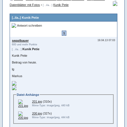
Datenblätter mit Fotos
›
Kunik Petie
[ ..iIa.. ]
[..iIa..] Kunik Petie
Antwort schreiben
1
sepplbauer
19.04.13 07:03
600 und mehr Punkte
Kunik Petie
[ ..iIa.. ]
Kunik Petie
Beitrag von heute.
lg
Markus
Datei-Anhänge
201.jpg
(310x)
Mime-Type: image/jpeg, 440 kB
200.jpg
(327x)
Mime-Type: image/jpeg, 444 kB