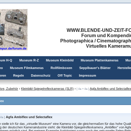
WWW.BLENDE-UND-ZEIT-FO
Forum und Kompendium
Photographica / Cinematographic
Virtuelles Kamera
eum H-Q
Museum R-Z
Museum Kleinbild
Museum Plattenkameras
Mus
eo
Museum Filmkameras
Rollfilmboxen
Sepplbauer's Blätter
Herstell
eren
Regeln
Datenschutz
Off Topic
Impressum
ive, Zubehör
›
Kleinbild-Spiegelreflexkameras (SLR)
›
Agfa Ambiflex und Selectafle
[ iIa + iIa ]
lex
Agfa Ambiflex und Selectaflex
 iIa ]
 stelle ich für das „virtuelle Museum“ eine Kamera vor, die gleichermaßen für das hohe Quali
g der deutschen Kameraindustrie steht: die Kleinbild-Spiegelreflexkamera „Ambiflex“ von Agfa,
hmen möglich sind. Bei meinem Exemplar funktioniert sogar noch der gekuppelte Selen-Bel