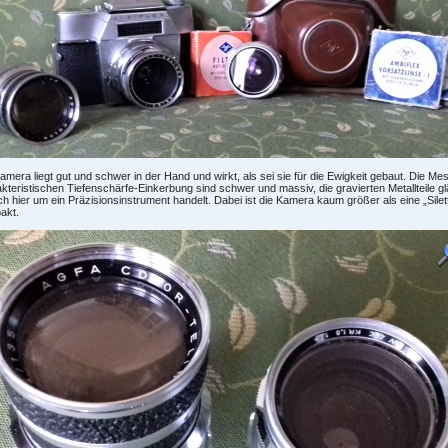
amera liegt gut und schwer in der Hand und wirkt, als sei sie für die Ewigkeit gebaut. Die Mes
kteristischen Tiefenschärfe-Einkerbung sind schwer und massiv, die gravierten Metallteile g
ch hier um ein Präzisionsinstrument handelt. Dabei ist die Kamera kaum größer als eine „Sile
akt.