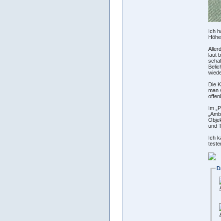
Ich h
Höhe
Aller
laut 
schaf
Belic
wiede
Die K
man s
offen
Im „P
„Ambi
Objek
und T
Ich k
teste
D