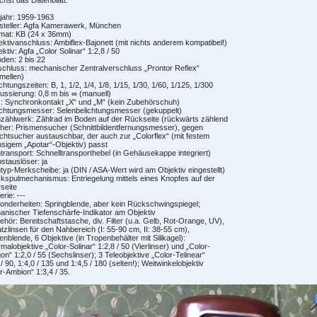
jahr: 1959-1963
steller: Agfa Kamerawerk, München
rmat: KB (24 x 36mm)
ektivanschluss: Ambiflex-Bajonett (mit nichts anderem kompatibel!)
ektiv: Agfa „Color Solinar“ 1:2,8 / 50
nden: 2 bis 22
schluss: mechanischer Zentralverschluss „Prontor Reflex“
mellen)
ichtungszeiten: B, 1, 1/2, 1/4, 1/8, 1/15, 1/30, 1/60, 1/125, 1/300
ussierung: 0,8 m bis ∞ (manuell)
tz: Synchronkontakt „X“ und „M“ (kein Zubehörschuh)
ichtungsmesser: Selenbelichtungsmesser (gekuppelt)
mzählwerk: Zählrad im Boden auf der Rückseite (rückwärts zählend
her: Prismensucher (Schnittbildentfernungsmesser), gegen
htsucher austauschbar, der auch zur „Colorflex“ (mit festem
insigem „Apotar“-Objektiv) passt
mtransport: Schnelltransporthebel (in Gehäusekappe integriert)
bstauslöser: ja
mtyp-Merkscheibe: ja (DIN / ASA-Wert wird am Objektiv eingestellt)
kspulmechanismus: Entriegelung mittels eines Knopfes auf der
seite
erie: ---
onderheiten: Springblende, aber kein Rückschwingspiegel;
nischer Tiefenschärfe-Indikator am Objektiv
ehör: Bereitschaftstasche, div. Filter (u.a. Gelb, Rot-Orange, UV),
tzlinsen für den Nahbereich (I: 55-90 cm, II: 38-55 cm),
nblende, 6 Objektive (in Tropenbehälter mit Silikagel):
malobjektive „Color-Solinar“ 1:2,8 / 50 (Vierlinser) und „Color-
on“ 1:2,0 / 55 (Sechslinser); 3 Teleobjektive „Color-Telinear“
 / 90, 1:4,0 / 135 und 1:4,5 / 180 (selten!); Weitwinkelobjektiv
r-Ambion“ 1:3,4 / 35.