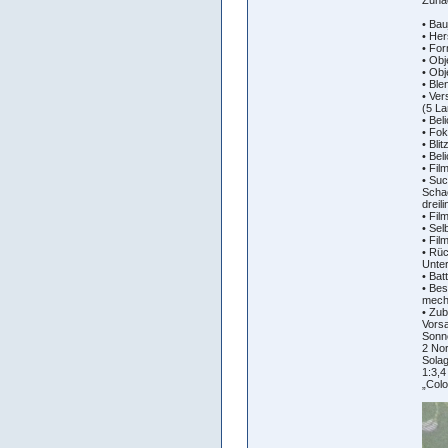
• Bau
• Her
• Fo
• Obj
• Obj
• Ble
• Ver
(5 La
• Bel
• Fok
• Bli
• Bel
• Fil
• Suc
Schac
dreil
• Fil
• Sel
• Fil
• Rüc
Unter
• Batt
• Bes
mecha
• Zub
Vorsa
Sonne
2 Nor
Solag
1:3,4
„Colo