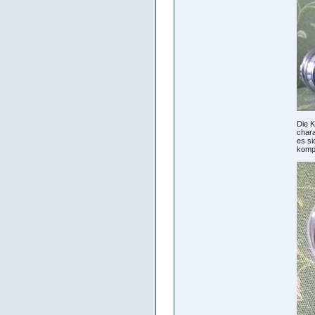
Die K
chara
es si
komp