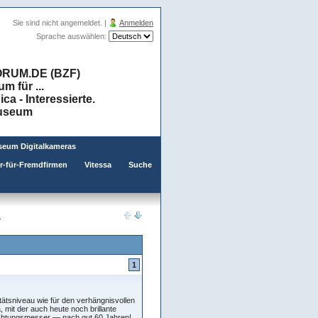
Sie sind nicht angemeldet. |
Anmelden
Sprache auswählen:
RUM.DE (BZF)
 für ...
a - Interessierte.
museum
eum Digitalkameras
er-für-Fremdfirmen
Vitessa
Suche
x
1
tätsniveau wie für den verhängnisvollen
 mit der auch heute noch brillante
ichtungsmesser — nach gut 60 Jahren!