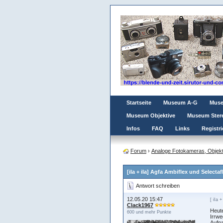
Startseite
Museum A-G
Mus
Museum Objektive
Museum Ster
Infos
FAQ
Links
Registri
Forum
›
Analoge Fotokameras, Objekt
[iIa + iIa] Agfa Ambiflex und Selectaf
Antwort schreiben
12.05.20 15:47
[ iIa +
Clack1967
Heute
600 und mehr Punkte
Irrwe
Aufna