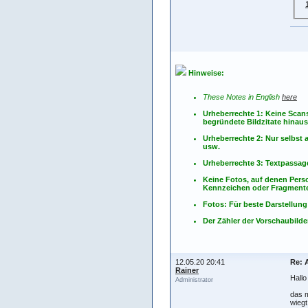
Hinweise:
These Notes in English
here
Urheberrechte 1: Keine Scan
begründete Bildzitate hinau
Urheberrechte 2: Nur selbs
usw.
Urheberrechte 3: Textpassag
Keine Fotos, auf denen Pers
Kennzeichen oder Fragmente
Fotos: Für beste Darstellung
Der Zähler der Vorschaubilder
12.05.20 20:41
Re: 
Rainer
Hallo
Administrator
das m
wiegt