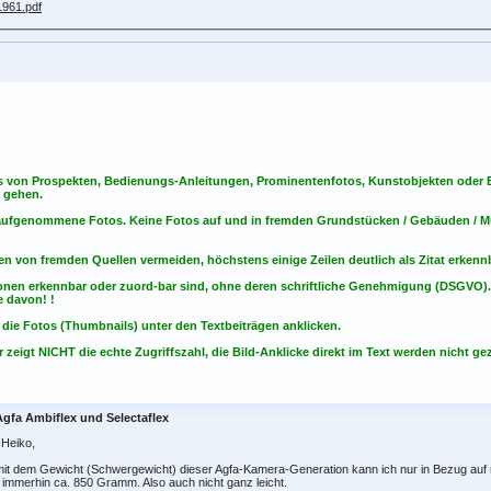
s von Prospekten, Bedienungs-Anleitungen, Prominentenfotos, Kunstobjekten oder Bu
s gehen.
t aufgenommene Fotos. Keine Fotos
auf
und
in
fremden Grundstücken / Gebäuden / Mu
en von fremden Quellen vermeiden, höchstens einige Zeilen deutlich als Zitat erken
onen erkennbar oder zuord-bar sind, ohne deren schriftliche Genehmigung (DSGVO)
 davon! !
 die Fotos (Thumbnails) unter den Textbeiträgen anklicken.
 zeigt NICHT die echte Zugriffszahl, die Bild-Anklicke direkt im Text werden nicht gez
Agfa Ambiflex und Selectaflex
 Heiko,
it dem Gewicht (Schwergewicht) dieser Agfa-Kamera-Generation kann ich nur in Bezug auf 
 immerhin ca. 850 Gramm. Also auch nicht ganz leicht.