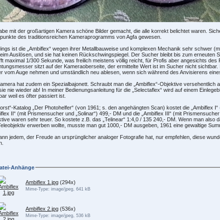
abe mit der großartigen Kamera schöne Bilder gemacht, die alle korrekt belichtet waren. Sicher
punkte des traditionsreichen Kameraprogramms von Agfa gewesen.
dings ist die „Ambiflex“ wegen ihrer Metallbauweise und komplexen Mechanik sehr schwer (mit
beim Auslösen, und sie hat keinen Rückschwingspiegel. Der Sucher bleibt bis zum erneuten 
ft maximal 1/300 Sekunde, was freilich meistens völlig reicht, für Profis aber angesichts des 
htungsmesser sitzt auf der Kameraoberseite, der ermittelte Wert ist im Sucher nicht sichtb
r vom Auge nehmen und umständlich neu ablesen, wenn sich während des Anvisierens eines 
amera hat zudem ein Spezialbajonett. Schraubt man die „Ambiflex“-Objektive versehentlich 
ie nie wieder ab! In meiner Bedienungsanleitung für die „Selectaflex“ wird auf einem Einlegeb
bar weil es öfter passiert ist.
orst“-Katalog „Der Photohelfer“ (von 1961; s. den angehängten Scan) kostet die „Ambiflex I“ 
flex II“ (mit Prismensucher und „Solinar“) 499,- DM und die „Ambiflex III“ (mit Prismensuche
tive waren sehr teuer. So kostete z.B. das „Telinear“ 1:4,0 / 135 240,- DM. Wenn man also 
eleobjektiv erwerben wollte, musste man gut 1000,- DM ausgeben, 1961 eine gewaltige Su
ann jedem, der Freude an ursprünglicher analoger Fotografie hat, nur empfehlen, diese wun
n.
atei-Anhänge
Ambiflex 1.jpg
(294x)
Mime-Type: image/jpeg, 641 kB
Ambiflex 2.jpg
(536x)
Mime-Type: image/jpeg, 536 kB