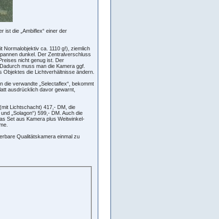
 ist die „Ambiflex“ einer der
 Normalobjektiv ca. 1110 g!), ziemlich
Spannen dunkel. Der Zentralverschluss
Preises nicht genug ist. Der
ar. Dadurch muss man die Kamera ggf.
Objektes die Lichtverhältnisse ändern.
an die verwandte „Selectaflex“, bekommt
latt ausdrücklich davor gewarnt,
(mit Lichtschacht) 417,- DM, die
r und „Solagon“) 599,- DM. Auch die
das Set aus Kamera plus Weitwinkel-
mme.
derbare Qualitätskamera einmal zu