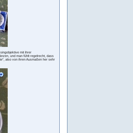
singobjektive mit ihrer
länzen, und man fühlt regelrecht, dass
tte“, also von ihren Ausmaßen her sehr