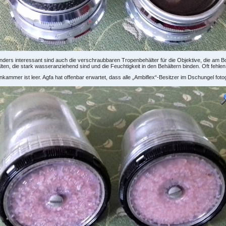
ders interessant sind auch die verschraubbaren Tropenbehälter für die Objektive, die am 
lten, die stark wasseranziehend sind und die Feuchtigkeit in den Behältern binden. Oft fehlen
kammer ist leer. Agfa hat offenbar erwartet, dass alle „Ambiflex“-Besitzer im Dschungel fot