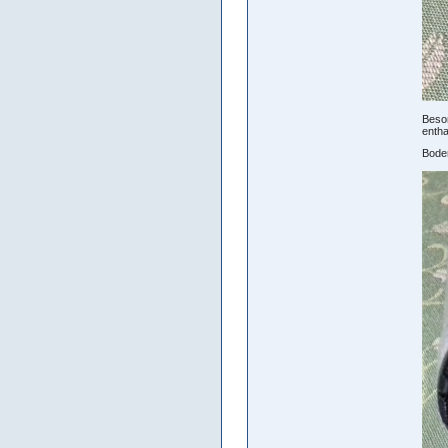
Beson
entha
Boden