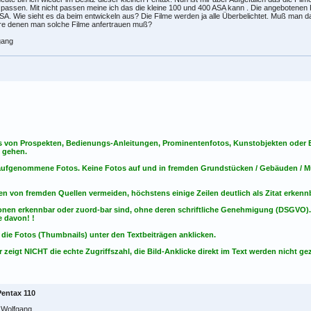
passen. Mit nicht passen meine ich das die kleine 100 und 400 ASA kann . Die angebotenen
A. Wie sieht es da beim entwickeln aus? Die Filme werden ja alle Überbelichtet. Muß man da
re denen man solche Filme anfertrauen muß?
gang
s von Prospekten, Bedienungs-Anleitungen, Prominentenfotos, Kunstobjekten oder Bu
s gehen.
t aufgenommene Fotos. Keine Fotos
auf
und
in
fremden Grundstücken / Gebäuden / Mu
en von fremden Quellen vermeiden, höchstens einige Zeilen deutlich als Zitat erken
onen erkennbar oder zuord-bar sind, ohne deren schriftliche Genehmigung (DSGVO)
 davon! !
 die Fotos (Thumbnails) unter den Textbeiträgen anklicken.
 zeigt NICHT die echte Zugriffszahl, die Bild-Anklicke direkt im Text werden nicht gez
Pentax 110
 Wolfgang,