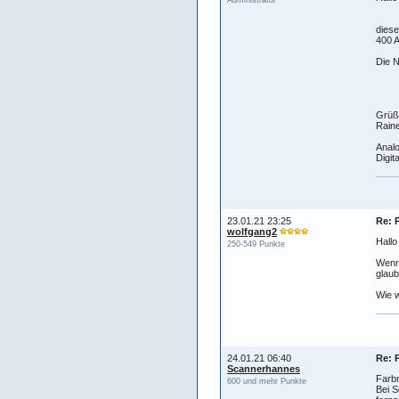
Administrator
diese
400 A
Die N
Grüß
Raine
Analo
Digit
23.01.21 23:25
Re: 
wolfgang2
Hallo
250-549 Punkte
Wenn 
glaub
Wie w
24.01.21 06:40
Re: 
Scannerhannes
Farbn
600 und mehr Punkte
Bei S