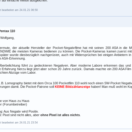
r auf einfache Weise ausgleichen.
t bearbeitet am 24.01.21 06:50
Pentax 110
 Wolfgang,
ermute, der aktuelle Hersteller der Pocket-Negativfilme hat mit seinen 200 ASA in die 
NDWIE die meisten Kameras bedienen zu können. Die Pocket-Kameras kamen zuerst mit 
später wurde diesbezüglich nachgerüstet, auch mit Widersprüchen bei einigen Anbietern i
ie ASA-Erkennung.
Überbelichtung führt zu gedeckteren Negativen. Aber moderne Labore erkennen das und 
 Erfahrung hierzu liegt jetzt aber schon 20 Jahre zurück. Damals machte ein 200 ASA Fil
echten Abzüge vom Labor.
z.B. Lomography bietet mit dem Orca 100 Pocketfilm 110 wohl noch einen SW-Pocket Negativ
rungen damit. Die Pocket-Patrone soll
KEINE Bildzählanzeige
haben! Man muß wohl im Kop
e von Haus zu Haus
r (Forumbetreiber)
g: Aus Negativ wird Positiv.
al: Pixel sind nicht alles, aber
ohne Pixel ist alles nichts
.
t bearbeitet am 24.01.21 23:54