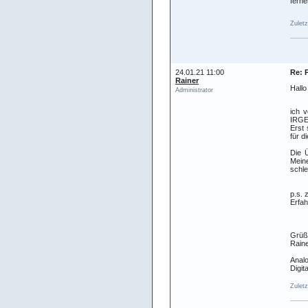
ferne
Zuletz
24.01.21 11:00
Re: 
Rainer
Hallo
Administrator
ich v
IRGE
Erst 
für d
Die 
Meine
schl
p.s. 
Erfah
Grüß
Raine
Analo
Digit
Zuletz