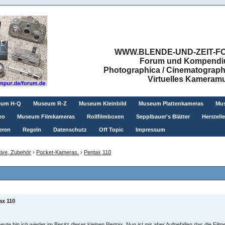
WWW.BLENDE-UND-ZEIT-FO
Forum und Kompendium
Photographica / Cinematographic
Virtuelles Kamera
eum H-Q
Museum R-Z
Museum Kleinbild
Museum Plattenkameras
Mus
eo
Museum Filmkameras
Rollfilmboxen
Sepplbauer's Blätter
Herstell
eren
Regeln
Datenschutz
Off Topic
Impressum
ive, Zubehör
›
Pocket-Kameras.
›
Pentax 110
ax 110
heute bin ich wieder im Besitz dieser kleinen Pentax. Nun ist mir aber Aufgefallen das die Fil