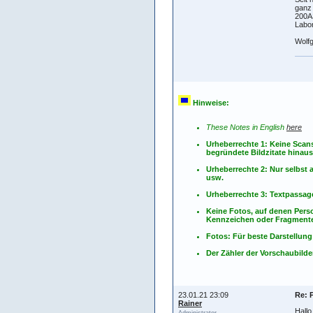
ganz 
200AS
Labo
Wolf
Hinweise:
These Notes in English
here
Urheberrechte 1: Keine Scan
begründete Bildzitate hinau
Urheberrechte 2: Nur selbs
usw.
Urheberrechte 3: Textpassag
Keine Fotos, auf denen Pers
Kennzeichen oder Fragmente
Fotos: Für beste Darstellung
Der Zähler der Vorschaubilder
23.01.21 23:09
Re: 
Rainer
Hallo