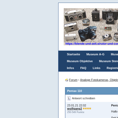
Startseite
Museum A-G
Mus
Museum Objektive
Museum Ster
Infos
FAQ
Links
Registri
Forum
›
Analoge Fotokameras, Objekt
Pentax 110
Antwort schreiben
23.01.21 22:02
Pent
wolfgang2
Hallo
250-549 Punkte
Seit 