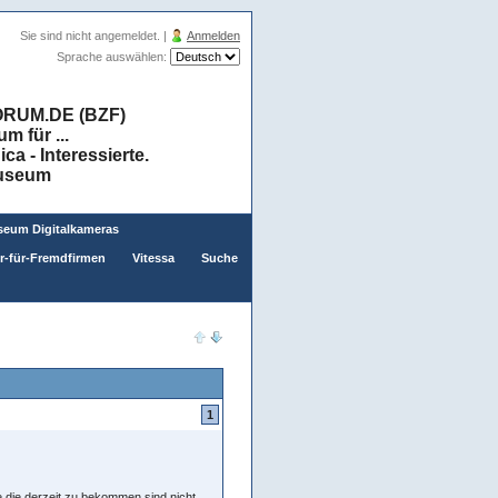
Sie sind nicht angemeldet. |
Anmelden
Sprache auswählen:
RUM.DE (BZF)
 für ...
a - Interessierte.
museum
eum Digitalkameras
er-für-Fremdfirmen
Vitessa
Suche
1
me die derzeit zu bekommen sind nicht