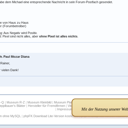
abe dem Michael eine entsprechende Nachricht in sein Forum-Postfach gesendet.
e von Haus zu Haus
r (Forumbetreiber)
g: Aus Negativ wird Positiv.
al: Pixel sind nicht alles, aber
ohne Pixel ist alles nichts
.
Dr. Paul Mozar Diana
 Rainer,
 vielen Dank!
H-Q
|
Museum R-Z
|
Museum Kleinbild
|
Museum Plattenkameras
|
Museum Digitalkameras
|
epplbauer's Blätter
|
Hersteller-für-Fremdfirmen
|
Vitessa
|
Suche
|
Infos
|
FAQ
|
Links
|
Regis
Mit der Nutzung unserer Webs
|
Impressum
um ohne MySQL
|
phpFK Download Lite-Version kostenlos
|
phpFK Shop Voll-Version kaufen
|