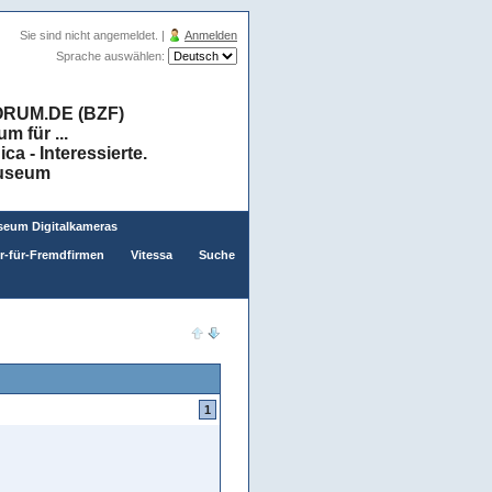
Sie sind nicht angemeldet. |
Anmelden
Sprache auswählen:
RUM.DE (BZF)
 für ...
a - Interessierte.
museum
eum Digitalkameras
er-für-Fremdfirmen
Vitessa
Suche
1