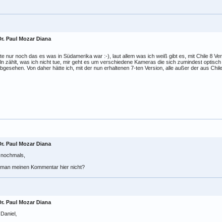
Dr. Paul Mozar Diana
,
e nur noch das es was in Südamerika war :-), laut allem was ich weiß gibt es, mit Chile 8 
ln zählt, was ich nicht tue, mir geht es um verschiedene Kameras die sich zumindest optisch
bgesehen. Von daher hätte ich, mit der nun erhaltenen 7-ten Version, alle außer der aus Chile
Dr. Paul Mozar Diana
 nochmals,
 man meinen Kommentar hier nicht?
Dr. Paul Mozar Diana
 Daniel,