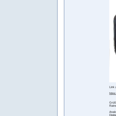
Link 
https
Grüß
Raine
Analo
Digit