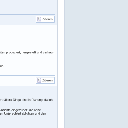
Zitieren
ten produziert, hergestellt und verkauft
tun!
Zitieren
re ältere Dinge sind in Planung, da ich
 Variante eingetrudelt, die ohne
en Unterschied ablichten und den