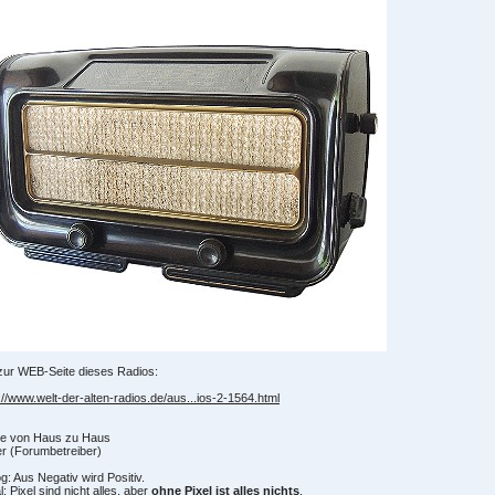
zur WEB-Seite dieses Radios:
://www.welt-der-alten-radios.de/aus...ios-2-1564.html
e von Haus zu Haus
r (Forumbetreiber)
g: Aus Negativ wird Positiv.
al: Pixel sind nicht alles, aber
ohne Pixel ist alles nichts
.