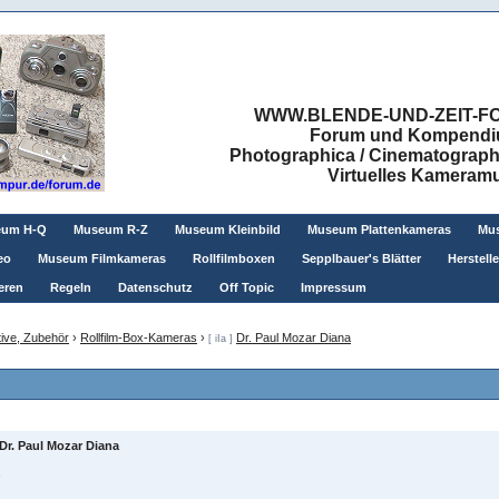
WWW.BLENDE-UND-ZEIT-FO
Forum und Kompendium
Photographica / Cinematographic
Virtuelles Kamera
eum H-Q
Museum R-Z
Museum Kleinbild
Museum Plattenkameras
Mus
eo
Museum Filmkameras
Rollfilmboxen
Sepplbauer's Blätter
Herstell
eren
Regeln
Datenschutz
Off Topic
Impressum
ive, Zubehör
›
Rollfilm-Box-Kameras
›
Dr. Paul Mozar Diana
[ iIa ]
Dr. Paul Mozar Diana
,