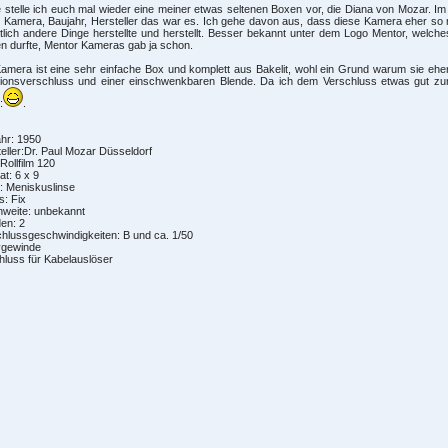
 stelle ich euch mal wieder eine meiner etwas seltenen Boxen vor, die Diana von Mozar. Im
 Kamera, Baujahr, Hersteller das war es. Ich gehe davon aus, dass diese Kamera eher so
tlich andere Dinge herstellte und herstellt. Besser bekannt unter dem Logo Mentor, welches
n durfte, Mentor Kameras gab ja schon.
amera ist eine sehr einfache Box und komplett aus Bakelit, wohl ein Grund warum sie eher s
tionsverschluss und einer einschwenkbaren Blende. Da ich dem Verschluss etwas gut zu
:
.
hr: 1950
eller:Dr. Paul Mozar Düsseldorf
 Rollfilm 120
t: 6 x 9
: Meniskuslinse
: Fix
nweite: unbekannt
en: 2
hlussgeschwindigkeiten: B und ca. 1/50
vgewinde
luss für Kabelauslöser