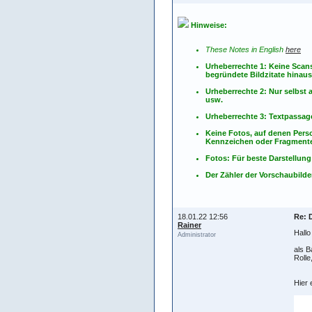
Hinweise:
These Notes in English
here
Urheberrechte 1: Keine Scan
begründete Bildzitate hinau
Urheberrechte 2: Nur selbs
usw.
Urheberrechte 3: Textpassag
Keine Fotos, auf denen Pers
Kennzeichen oder Fragmente
Fotos: Für beste Darstellung
Der Zähler der Vorschaubilder
18.01.22 12:56
Re: 
Rainer
Hallo
Administrator
als B
Rolle
Hier 