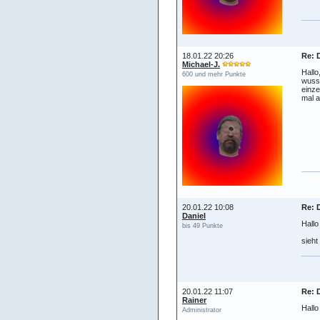
18.01.22 20:26
Re: 
Michael-J.
Hallo
600 und mehr Punkte
wusst
einze
mal a
20.01.22 10:08
Re: 
Daniel
Hallo
bis 49 Punkte
sieht
20.01.22 11:07
Re: 
Rainer
Hallo
Administrator