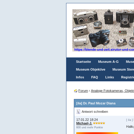
Startseite
Museum A-G
Mus
Museum Objektive
Museum Ster
Infos
FAQ
Links
Registri
Forum
›
Analoge Fotokameras, Objekt
[iIa] Dr. Paul Mozar Diana
Antwort schreiben
17.01.22 18:24
[ iIa ]
Michael-J.
Hallo
600 und mehr Punkte