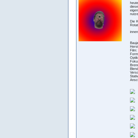
heute
diese
eigen
nutze
Die K
Rota
innen
Bauja
Herst
Film:
Forma
Optik
Fokus
Bren
Blend
Versc
Stati
Ansch