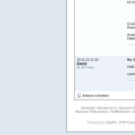
ich h
Grüß
Raine
Analo
Digit
20.01.22 11:30
Re: 
Daniel
Hallo
bis 49 Punkte
super
Antwort schreiben
Startseite
|
Museum A-G
|
Museum 
Museum Filmkameras
|
Rollfilmboxen
|
S
Powered by:
phpFK - PHP-For