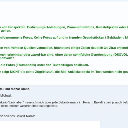
s von Prospekten, Bedienungs-Anleitungen, Prominentenfotos, Kunstobjekten oder Bu
s gehen.
t aufgenommene Fotos. Keine Fotos
auf
und
in
fremden Grundstücken / Gebäuden / Mu
en von fremden Quellen vermeiden, höchstens einige Zeilen deutlich als Zitat erken
onen erkennbar oder zuord-bar sind, ohne deren schriftliche Genehmigung (DSGVO)
 davon! !
 die Fotos (Thumbnails) unter den Textbeiträgen anklicken.
 zeigt NICHT die echte Zugriffszahl, die Bild-Anklicke direkt im Text werden nicht gez
Dr. Paul Mozar Diana
 Michael,
akelit-"Liebhaber" freue ich mich über jede Bakelitkamera im Forum. Bakelit spielt ja auch bek
, eines meiner weiteren Interessengebiete.
ein solches Bakelit-Radio: