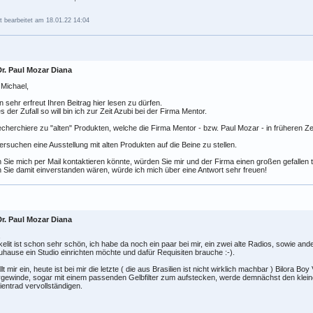
t bearbeitet am 18.01.22 14:04
Dr. Paul Mozar Diana
 Michael,
in sehr erfreut Ihren Beitrag hier lesen zu dürfen.
s der Zufall so will bin ich zur Zeit Azubi bei der Firma Mentor.
echerchiere zu "alten" Produkten, welche die Firma Mentor - bzw. Paul Mozar - in früheren Zei
ersuchen eine Ausstellung mit alten Produkten auf die Beine zu stellen.
Sie mich per Mail kontaktieren könnte, würden Sie mir und der Firma einen großen gefallen 
Sie damit einverstanden wären, würde ich mich über eine Antwort sehr freuen!
Dr. Paul Mozar Diana
,
kelit ist schon sehr schön, ich habe da noch ein paar bei mir, ein zwei alte Radios, sowie ande
uhause ein Studio einrichten möchte und dafür Requisiten brauche :-).
llt mir ein, heute ist bei mir die letzte ( die aus Brasilien ist nicht wirklich machbar ) Bilora Boy
vgewinde, sogar mit einem passenden Gelbfilter zum aufstecken, werde demnächst den klein
ientrad vervollständigen.