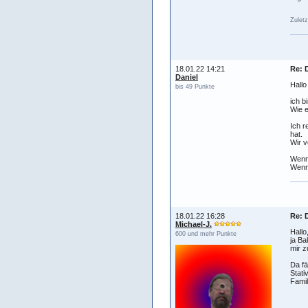
Zuletz
18.01.22 14:21
Re: 
Daniel
Hallo
bis 49 Punkte
ich b
Wie e
Ich r
hat.
Wir v
Wenn 
Wenn 
18.01.22 16:28
Re: 
Michael-J.
Hallo
600 und mehr Punkte
ja Ba
mir z
Da fä
Stati
Famil