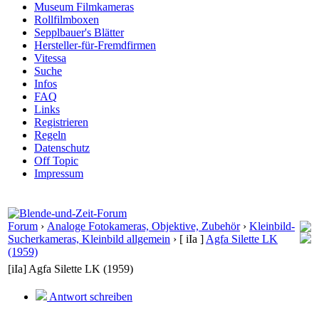
Museum Filmkameras
Rollfilmboxen
Sepplbauer's Blätter
Hersteller-für-Fremdfirmen
Vitessa
Suche
Infos
FAQ
Links
Registrieren
Regeln
Datenschutz
Off Topic
Impressum
Forum
›
Analoge Fotokameras, Objektive, Zubehör
›
Kleinbild-
Sucherkameras, Kleinbild allgemein
›
[ iIa ]
Agfa Silette LK
(1959)
[iIa] Agfa Silette LK (1959)
Antwort schreiben