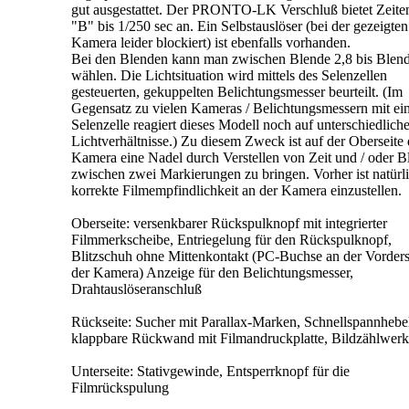
gut ausgestattet. Der PRONTO-LK Verschluß bietet Zeite
"B" bis 1/250 sec an. Ein Selbstauslöser (bei der gezeigten
Kamera leider blockiert) ist ebenfalls vorhanden.
Bei den Blenden kann man zwischen Blende 2,8 bis Blen
wählen. Die Lichtsituation wird mittels des Selenzellen
gesteuerten, gekuppelten Belichtungsmesser beurteilt. (Im
Gegensatz zu vielen Kameras / Belichtungsmessern mit ei
Selenzelle reagiert dieses Modell noch auf unterschiedlich
Lichtverhältnisse.) Zu diesem Zweck ist auf der Oberseite 
Kamera eine Nadel durch Verstellen von Zeit und / oder B
zwischen zwei Markierungen zu bringen. Vorher ist natürli
korrekte Filmempfindlichkeit an der Kamera einzustellen.
Oberseite: versenkbarer Rückspulknopf mit integrierter
Filmmerkscheibe, Entriegelung für den Rückspulknopf,
Blitzschuh ohne Mittenkontakt (PC-Buchse an der Vorders
der Kamera) Anzeige für den Belichtungsmesser,
Drahtauslöseranschluß
Rückseite: Sucher mit Parallax-Marken, Schnellspannhebe
klappbare Rückwand mit Filmandruckplatte, Bildzählwerk
Unterseite: Stativgewinde, Entsperrknopf für die
Filmrückspulung