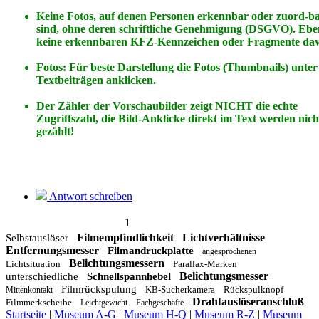
Keine Fotos, auf denen Personen erkennbar oder zuord-b
sind, ohne deren schriftliche Genehmigung (DSGVO). Ebe
keine erkennbaren KFZ-Kennzeichen oder Fragmente dav
Fotos: Für beste Darstellung die Fotos (Thumbnails) unter
Textbeiträgen anklicken.
Der Zähler der Vorschaubilder zeigt NICHT die echte
Zugriffszahl, die Bild-Anklicke direkt im Text werden nich
gezählt!
Antwort schreiben
1
Filmempfindlichkeit
Lichtverhältnisse
Selbstauslöser
Entfernungsmesser
Filmandruckplatte
angesprochenen
Belichtungsmessern
Lichtsituation
Parallax-Marken
Belichtungsmesser
unterschiedliche
Schnellspannhebel
Filmrückspulung
KB-Sucherkamera
Rückspulknopf
Mittenkontakt
Drahtauslöseranschluß
Filmmerkscheibe
Leichtgewicht
Fachgeschäfte
Startseite
|
Museum A-G
|
Museum H-Q
|
Museum R-Z
|
Museum