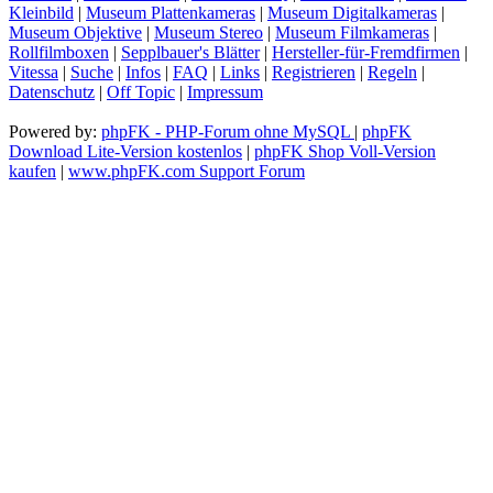
Kleinbild
|
Museum Plattenkameras
|
Museum Digitalkameras
|
Museum Objektive
|
Museum Stereo
|
Museum Filmkameras
|
Rollfilmboxen
|
Sepplbauer's Blätter
|
Hersteller-für-Fremdfirmen
|
Vitessa
|
Suche
|
Infos
|
FAQ
|
Links
|
Registrieren
|
Regeln
|
Datenschutz
|
Off Topic
|
Impressum
Powered by:
phpFK - PHP-Forum ohne MySQL
|
phpFK
Download Lite-Version kostenlos
|
phpFK Shop Voll-Version
kaufen
|
www.phpFK.com Support Forum