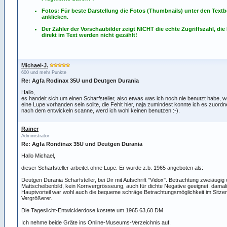
Fotos: Für beste Darstellung die Fotos (Thumbnails) unter den Textb
anklicken.
Der Zähler der Vorschaubilder zeigt NICHT die echte Zugriffszahl, die
direkt im Text werden nicht gezählt!
Michael-J.
600 und mehr Punkte
Re: Agfa Rodinax 35U und Deutgen Durania
Hallo,
es handelt sich um einen Scharfsteller, also etwas was ich noch nie benutzt habe, w
eine Lupe vorhanden sein sollte, die Fehlt hier, naja zumindest konnte ich es zuordn
nach dem entwickeln scanne, werd ich wohl keinen benutzen :-).
Rainer
Administrator
Re: Agfa Rondinax 35U und Deutgen Durania
Hallo Michael,
dieser Scharfsteller arbeitet ohne Lupe. Er wurde z.b. 1965 angeboten als:
Deutgen Durania Scharfsteller, bei Dir mit Aufschrift "Vidox". Betrachtung zweiäugig
Mattscheibenbild, kein Kornvergrösseung, auch für dichte Negative geeignet. damal
Hauptvorteil war wohl auch die bequeme schräge Betrachtungsmöglichkeit im Sitze
Vergrößerer.
Die Tageslicht-Entwicklerdose kostete um 1965 63,60 DM
Ich nehme beide Gräte ins Online-Museums-Verzeichnis auf.