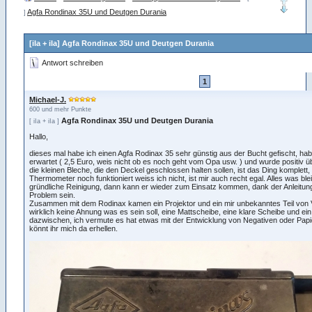
Agfa Rondinax 35U und Deutgen Durania
]
[iIa + iIa] Agfa Rondinax 35U und Deutgen Durania
Antwort schreiben
1
Michael-J.
600 und mehr Punkte
Agfa Rondinax 35U und Deutgen Durania
[ iIa + iIa ]
Hallo,
dieses mal habe ich einen Agfa Rodinax 35 sehr günstig aus der Bucht gefischt, habe
erwartet ( 2,5 Euro, weis nicht ob es noch geht vom Opa usw. ) und wurde positiv üb
die kleinen Bleche, die den Deckel geschlossen halten sollen, ist das Ding komplett,
Thermometer noch funktioniert weiss ich nicht, ist mir auch recht egal. Alles was bleib
gründliche Reinigung, dann kann er wieder zum Einsatz kommen, dank der Anleitung 
Problem sein.
Zusammen mit dem Rodinax kamen ein Projektor und ein mir unbekanntes Teil von 
wirklich keine Ahnung was es sein soll, eine Mattscheibe, eine klare Scheibe und ei
dazwischen, ich vermute es hat etwas mit der Entwicklung von Negativen oder Papier
könnt ihr mich da erhellen.