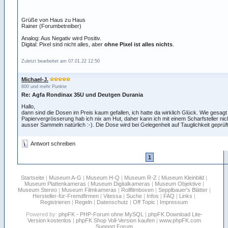
Grüße von Haus zu Haus
Rainer (Forumbetreiber)
Analog: Aus Negativ wird Positiv.
Digital: Pixel sind nicht alles, aber
ohne Pixel ist alles nichts
.
Zuletzt bearbeitet am 07.01.22 12:50
Michael-J.
600 und mehr Punkte
Re: Agfa Rondinax 35U und Deutgen Durania
Hallo,
dann sind die Dosen im Preis kaum gefallen, ich hatte da wirklich Glück. Wie gesagt
Papiervergrösserung hab ich nix am Hut, daher kann ich mit einem Scharfsteller nich
ausser Sammeln natürlich :-). Die Dose wird bei Gelegenheit auf Tauglichkeit geprüft
Antwort schreiben
1
Startseite
|
Museum A-G
|
Museum H-Q
|
Museum R-Z
|
Museum Kleinbild
|
Museum Plattenkameras
|
Museum Digitalkameras
|
Museum Objektive
|
Museum Stereo
|
Museum Filmkameras
|
Rollfilmboxen
|
Sepplbauer's Blätter
|
Hersteller-für-Fremdfirmen
|
Vitessa
|
Suche
|
Infos
|
FAQ
|
Links
|
Registrieren
|
Regeln
|
Datenschutz
|
Off Topic
|
Impressum
Powered by:
phpFK - PHP-Forum ohne MySQL
|
phpFK Download Lite-
Version kostenlos
|
phpFK Shop Voll-Version kaufen
|
www.phpFK.com
Support Forum