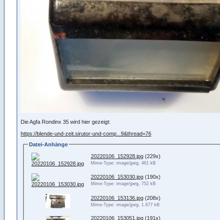
Die Agfa Rondinx 35 wird hier gezeigt:
https://blende-und-zeit.sirutor-und-comp...9&thread=76
Datei-Anhänge
20220106_152928.jpg
(229x)
Mime-Type: image/jpeg, 461 kB
20220106_153030.jpg
(190x)
Mime-Type: image/jpeg, 752 kB
20220106_153136.jpg
(208x)
Mime-Type: image/jpeg, 1.677 kB
20220106_153051.jpg
(191x)