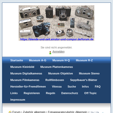
Sie sind nicht angemeldet.
Anmelden
Startseite
Museum A-G
Museum H-Q
Museum R-Z
Museum Kleinbild
Museum Plattenkameras
Museum Digitalkameras
Museum Objektive
Museum Stereo
Museum Filmkameras
Rollfilmboxen
Sepplbauer's Blätter
Hersteller-für-Fremdfirmen
Vitessa
Suche
Infos
FAQ
Links
Registrieren
Regeln
Datenschutz
Off Topic
Impressum
Forum
›
Zubehör allgemein
›
Fotoapparatezubehör. Allgemein
›
[ iIa + iIa