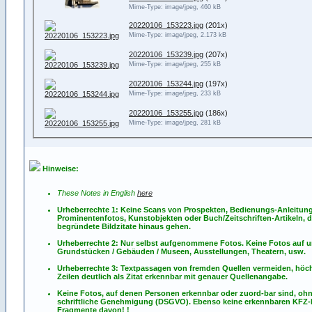
Mime-Type: image/jpeg, 460 kB
20220106_153223.jpg
(201x)
Mime-Type: image/jpeg, 2.173 kB
20220106_153239.jpg
(207x)
Mime-Type: image/jpeg, 255 kB
20220106_153244.jpg
(197x)
Mime-Type: image/jpeg, 233 kB
20220106_153255.jpg
(186x)
Mime-Type: image/jpeg, 281 kB
Hinweise:
These Notes in English
here
Urheberrechte 1: Keine Scans von Prospekten, Bedienungs-Anleitun
Prominentenfotos, Kunstobjekten oder Buch/Zeitschriften-Artikeln, d
begründete Bildzitate hinaus gehen.
Urheberrechte 2: Nur selbst aufgenommene Fotos. Keine Fotos
auf
u
Grundstücken / Gebäuden / Museen, Ausstellungen, Theatern, usw.
Urheberrechte 3: Textpassagen von fremden Quellen vermeiden, höch
Zeilen deutlich als Zitat erkennbar mit genauer Quellenangabe.
Keine Fotos, auf denen Personen erkennbar oder zuord-bar sind, oh
schriftliche Genehmigung (DSGVO). Ebenso keine erkennbaren KFZ
Fragmente davon! !