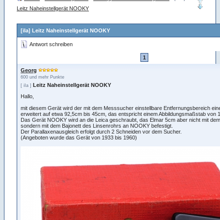
Leitz Naheinstellgerät NOOKY
[iIa] Leitz Naheinstellgerät NOOKY
Antwort schreiben
1
Georg
600 und mehr Punkte
Leitz Naheinstellgerät NOOKY
[ iIa ]
Hallo,
mit diesem Gerät wird der mit dem Messsucher einstellbare Entfernungsbereich einer
erweitert auf etwa 92,5cm bis 45cm, das entspricht einem Abbildungsmaßstab von 1:
Das Gerät NOOKY wird an die Leica geschraubt, das Elmar 5cm aber nicht mit de
sondern mit dem Bajonett des Linsenrohrs an NOOKY befestigt.
Der Parallaxenausgleich erfolgt durch 2 Schneiden vor dem Sucher.
(Angeboten wurde das Gerät von 1933 bis 1960)