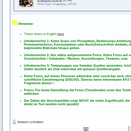
Mime-Type: image/jpeg, 435 kB
Hinweise:
These Notes in English
here
Urheberrechte 1: Keine Scans von Prospekten, Bedienungs-Anleitun
Prominentenfotos, Kunstobjekten oder Buch/Zeitschriften-Artikeln, d
begründete Bildzitate hinaus gehen.
Urheberrechte 2: Nur selbst aufgenommene Fotos. Keine Fotos
auf
u
Grundstücken / Gebäuden / Museen, Ausstellungen, Theatern, usw.
Urheberrechte 3: Textpassagen von fremden Quellen vermeiden, höch
Zeilen deutlich als Zitat erkennbar mit genauer Quellenangabe.
Keine Fotos, auf denen Personen erkennbar oder zuord-bar sind, oh
schriftliche Genehmigung (DSGVO). Ebenso keine erkennbaren KFZ
Fragmente davon! !
Fotos: Für beste Darstellung die Fotos (Thumbnails) unter den Textb
anklicken.
Der Zähler der Vorschaubilder zeigt NICHT die echte Zugriffszahl, die
direkt im Text werden nicht gezählt!
Antwort schreiben
1