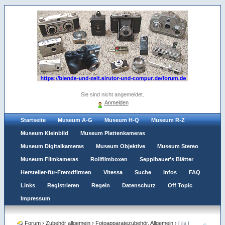
Sie sind nicht angemeldet.
Anmelden
Startseite
Museum A-G
Museum H-Q
Museum R-Z
Museum Kleinbild
Museum Plattenkameras
Museum Digitalkameras
Museum Objektive
Museum Stereo
Museum Filmkameras
Rollfilmboxen
Sepplbauer's Blätter
Hersteller-für-Fremdfirmen
Vitessa
Suche
Infos
FAQ
Links
Registrieren
Regeln
Datenschutz
Off Topic
Impressum
Forum
›
Zubehör allgemein
›
Fotoapparatezubehör. Allgemein
›
[ iIa ]