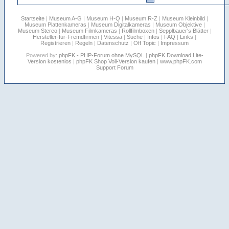
Startseite
|
Museum A-G
|
Museum H-Q
|
Museum R-Z
|
Museum Kleinbild
|
Museum Plattenkameras
|
Museum Digitalkameras
|
Museum Objektive
|
Museum Stereo
|
Museum Filmkameras
|
Rollfilmboxen
|
Sepplbauer's Blätter
|
Hersteller-für-Fremdfirmen
|
Vitessa
|
Suche
|
Infos
|
FAQ
|
Links
|
Registrieren
|
Regeln
|
Datenschutz
|
Off Topic
|
Impressum
Powered by:
phpFK - PHP-Forum ohne MySQL
|
phpFK Download Lite-
Version kostenlos
|
phpFK Shop Voll-Version kaufen
|
www.phpFK.com
Support Forum