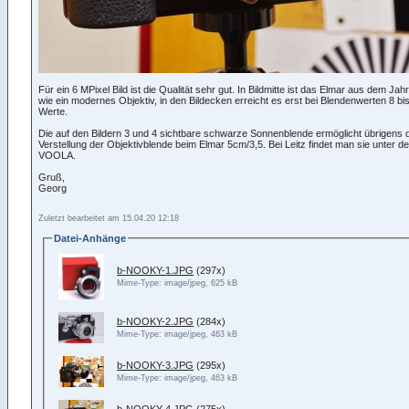
Für ein 6 MPixel Bild ist die Qualität sehr gut. In Bildmitte ist das Elmar aus dem Jah
wie ein modernes Objektiv, in den Bildecken erreicht es erst bei Blendenwerten 8 bi
Werte.
Die auf den Bildern 3 und 4 sichtbare schwarze Sonnenblende ermöglicht übrigens d
Verstellung der Objektivblende beim Elmar 5cm/3,5. Bei Leitz findet man sie unter 
VOOLA.
Gruß,
Georg
Zuletzt bearbeitet am 15.04.20 12:18
Datei-Anhänge
b-NOOKY-1.JPG
(297x)
Mime-Type: image/jpeg, 625 kB
b-NOOKY-2.JPG
(284x)
Mime-Type: image/jpeg, 463 kB
b-NOOKY-3.JPG
(295x)
Mime-Type: image/jpeg, 463 kB
b-NOOKY-4.JPG
(275x)